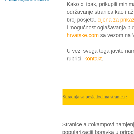
Kako bi ipak, prikupili mini
održavanje stranica kao i a
broj posjeta,
cijena za prika
i mogućnost oglašavanja put
hrvatske.com
sa vezom na Va
U vezi svega toga javite na
rubrici
kontakt
.
Suradnja sa posjetiocima stranica :
Stranice autokampovi namjenje
popularizaciji boravka u priro