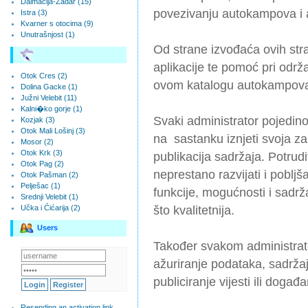
Dalmacija-Zadar (15)
povezivanju autokampova i
Istra (3)
Kvarner s otocima (9)
Unutrašnjost (1)
Od strane izvođaća ovih st
aplikacije te pomoć pri održa
Otok Cres (2)
ovom katalogu autokampov
Dolina Gacke (1)
Južni Velebit (11)
Kalni�ko gorje (1)
Svaki administrator pojedin
Kozjak (3)
Otok Mali Lošinj (3)
na sastanku iznjeti svoja zap
Mosor (2)
Otok Krk (3)
publikacija sadržaja. Potrud
Otok Pag (2)
neprestano razvijati i pobljš
Otok Pašman (2)
Pelješac (1)
funkcije, mogućnosti i sadr
Srednji Velebit (1)
Učka i Ćićarija (2)
što kvalitetnija.
Users
Također svakom administra
ažuriranje podataka, sadrža
publiciranje vijesti ili dog
Resending an activation link