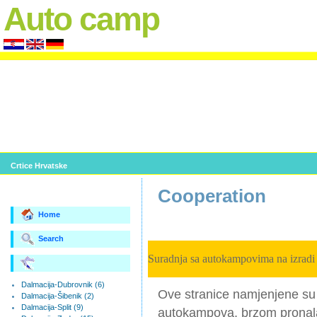
Auto camp
Crtice Hrvatske
Cooperation
Home
Search
Suradnja sa autokampovima na izradi 
Dalmacija-Dubrovnik (6)
Ove stranice namjenjene su 
Dalmacija-Šibenik (2)
Dalmacija-Split (9)
autokampova, brzom pronala