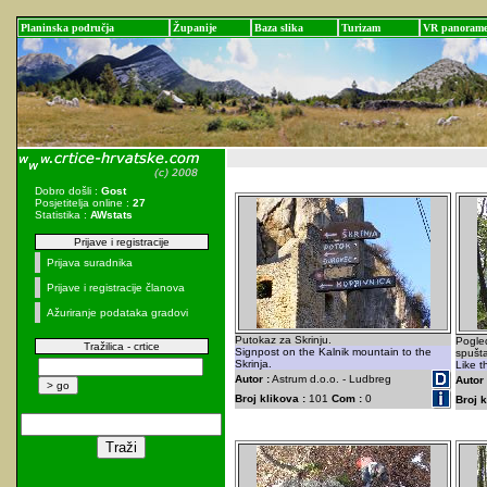
Planinska područja
Županije
Baza slika
Turizam
VR panoram
Dobro došli :
Gost
Posjetitelja online :
27
Statistika :
AWstats
Prijave i registracije
Prijava suradnika
Prijave i registracije članova
Ažuriranje podataka gradovi
Putokaz za Skrinju.
Pogle
Tražilica - crtice
Signpost on the Kalnik mountain to the
spušta
Skrinja.
Like t
Autor :
Astrum d.o.o. - Ludbreg
Autor 
Broj klikova :
101
Com :
0
Broj k