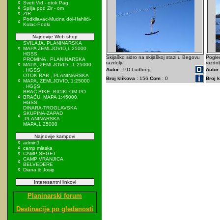
Sveti Vid - otok Pag
Spilja pod Zir - om
ZIR
Podkilavac-Mudna dol-Hahlići-
Kolac-Podki
Najnovije Web shop
SVILAJA, PLANINARSKA
MAPA ZEMLJOVID,1:25000,
HGSS
Skijaško sidro na skijaškoj stazi u Begovu
Pogled
PROMINA , PLANINARSKA
razdolju .
razdol
MAPA, ZEMLJOVID , 1:25000
Autor :
PD Ludbreg
Autor 
, HGSS
OTOK RAB , PLANINARSKA
Broj klikova :
156
Com :
0
Broj k
MAPA, ZEMLJOVID, 1:25000
, HGSS
BRAČ BIKE, BICIKLOM PO
BRAČU, MAPA 1:45000,
HGSS
DINARA-TROGLAVSKA
SKUPINA-ZAPAD
,PLANINARSKA
MAPA,1:25000
Najnovije kampovi
admin1
camp mlaska
CAMP SEGET
CAMP VRANJICA
BELVEDERE
Diana & Josip
Interesantni linkovi
Planinarski forum
Destinacije po gledanosti