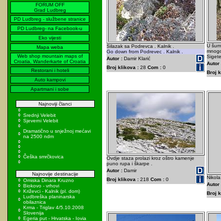
FORUM OFF
Grad Ludbreg
PD Ludbreg - službene stranice
PD Ludbreg- na Facebook-u
Eko vijesti
U šumi
Silazak sa Podrevca . Kalnik .
Mapa weba
mnogob
Go down from Podrevec . Kalnik .
Web shop mountain maps of
Sigete
Autor :
Damir Klarić
Croatia, Wanderkarte of Croatia
Autor 
Broj klikova :
28
Com :
0
Restorani i hoteli
Broj k
Auto kampovi
Apartmani i sobe
Najnoviji članci
Srednji Velebit
Sjeverni Velebit
Dramatično u snježnoj mećavi
na 2500 ndm
Češka smrčkovica
Ovdje staza prolazi kroz oštro kamenje
puno rupa i škarpe .
Autor :
Damir
Najnovije destinacije
Nikola
Broj klikova :
218
Com :
0
Omiska Dinara Kruzno
Autor 
Biokovo - vrhovi
Križevci - Kalnik (pl. dom)
Broj k
Ludbreška planinarska
obilaznica
Krma - Triglav 4/5.10.2008
Slovenija
Egeria put - Hrvatska - Iovia