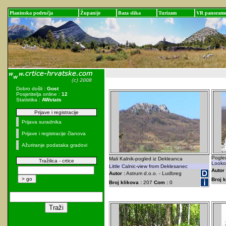
Planinska područja
Županije
Baza slika
Turizam
VR panoram
Dobro došli :
Gost
Posjetitelja online :
12
Statistika :
AWstats
Prijave i registracije
Prijava suradnika
Prijave i registracije članova
Ažuriranje podataka gradovi
Pogled
Mali Kalnik-pogled iz Dekleanca
Tražilica - crtice
Lookou
Little Calnic-view from Deklesanec
Autor 
Autor :
Astrum d.o.o. - Ludbreg
Broj k
Broj klikova :
207
Com :
0