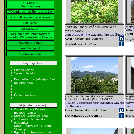
FORUM OFF
Grad Ludbreg
PD Ludbreg - službene stranice
PD Ludbreg- na Facebook-u
Eko vijesti
Pogle
Pejza na usponu već blizu vrha Suec
Mapa weba
View f
(07.05.2006)
Autor 
Web shop mountain maps of
Landscape on the way near the top Sucec
Croatia, Wanderkarte of Croatia
Autor :
Astrum doo-Ludbreg
Broj k
Restorani i hoteli
Broj klikova :
93
Com :
0
Auto kampovi
Apartmani i sobe
Najnoviji članci
Srednji Velebit
Sjeverni Velebit
Dramatično u snježnoj mećavi
na 2500 ndm
Češka smrčkovica
Pogled sa planinarske staze prema
Pogle
Brezovici na Strahinjčicu. 18.06.06
Ackovo
View on Strahinjcica from mountain way for
Wiew t
Najnovije destinacije
the Brezovica.
Hiza.
Omiska Dinara Kruzno
Autor :
Astrum d.o.o. - Ludbreg
Autor 
Biokovo - vrhovi
Broj klikova :
108
Com :
0
Broj k
Križevci - Kalnik (pl. dom)
Ludbreška planinarska
obilaznica
Krma - Triglav 4/5.10.2008
Slovenija
Egeria put - Hrvatska - Iovia