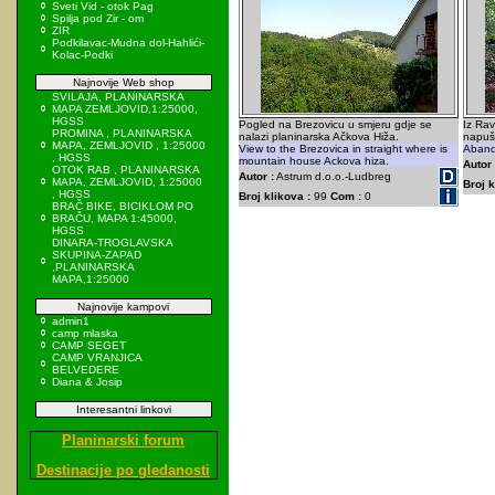
Sveti Vid - otok Pag
Spilja pod Zir - om
ZIR
Podkilavac-Mudna dol-Hahlići-
Kolac-Podki
Najnovije Web shop
SVILAJA, PLANINARSKA
MAPA ZEMLJOVID,1:25000,
HGSS
Pogled na Brezovicu u smjeru gdje se
Iz Ra
PROMINA , PLANINARSKA
nalazi planinarska Ačkova Hiža.
napuš
MAPA, ZEMLJOVID , 1:25000
View to the Brezovica in straight where is
Aband
, HGSS
mountain house Ackova hiza.
Autor 
OTOK RAB , PLANINARSKA
Autor :
Astrum d.o.o.-Ludbreg
MAPA, ZEMLJOVID, 1:25000
Broj k
, HGSS
Broj klikova :
99
Com :
0
BRAČ BIKE, BICIKLOM PO
BRAČU, MAPA 1:45000,
HGSS
DINARA-TROGLAVSKA
SKUPINA-ZAPAD
,PLANINARSKA
MAPA,1:25000
Najnovije kampovi
admin1
camp mlaska
CAMP SEGET
CAMP VRANJICA
BELVEDERE
Diana & Josip
Interesantni linkovi
Planinarski forum
Destinacije po gledanosti