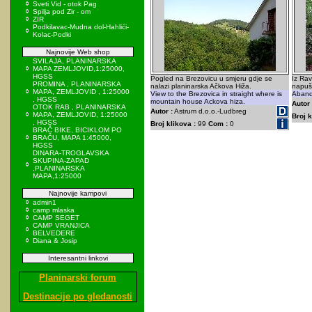
Sveti Vid - otok Pag
Spilja pod Zir - om
ZIR
Podkilavac-Mudna dol-Hahlići-
Kolac-Podki
Najnovije Web shop
SVILAJA, PLANINARSKA
MAPA ZEMLJOVID,1:25000,
HGSS
Pogled na Brezovicu u smjeru gdje se
Iz Ra
PROMINA , PLANINARSKA
nalazi planinarska Ačkova Hiža.
napuš
MAPA, ZEMLJOVID , 1:25000
View to the Brezovica in straight where is
Aband
, HGSS
mountain house Ackova hiza.
Autor 
OTOK RAB , PLANINARSKA
Autor :
Astrum d.o.o.-Ludbreg
MAPA, ZEMLJOVID, 1:25000
Broj k
, HGSS
Broj klikova :
99
Com :
0
BRAČ BIKE, BICIKLOM PO
BRAČU, MAPA 1:45000,
HGSS
DINARA-TROGLAVSKA
SKUPINA-ZAPAD
,PLANINARSKA
MAPA,1:25000
Najnovije kampovi
admin1
camp mlaska
CAMP SEGET
CAMP VRANJICA
BELVEDERE
Diana & Josip
Interesantni linkovi
Planinarski forum
Destinacije po gledanosti