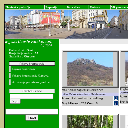
Planinska područja
Županije
Baza slika
Turizam
VR panoram
Dobro došli :
Gost
Posjetitelja online :
34
Statistika :
AWstats
Prijave i registracije
Prijava suradnika
Prijave i registracije članova
Ažuriranje podataka gradovi
Pogled
Mali Kalnik-pogled iz Dekleanca
Tražilica - crtice
Lookou
Little Calnic-view from Deklesanec
Autor 
Autor :
Astrum d.o.o. - Ludbreg
Broj k
Broj klikova :
207
Com :
0