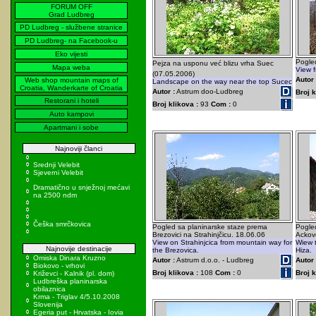
FORUM OFF
Grad Ludbreg
PD Ludbreg - službene stranice
PD Ludbreg- na Facebook-u
Eko vijesti
Pogle
Pejza na usponu već blizu vrha Suec
Mapa weba
View f
(07.05.2006)
Autor 
Web shop mountain maps of
Landscape on the way near the top Sucec
Croatia, Wanderkarte of Croatia
Autor :
Astrum doo-Ludbreg
Broj k
Restorani i hoteli
Broj klikova :
93
Com :
0
Auto kampovi
Apartmani i sobe
Najnoviji članci
Srednji Velebit
Sjeverni Velebit
Dramatično u snježnoj mećavi
na 2500 ndm
Češka smrčkovica
Pogled sa planinarske staze prema
Pogle
Brezovici na Strahinjčicu. 18.06.06
Ackovo
View on Strahinjcica from mountain way for
Wiew t
Najnovije destinacije
the Brezovica.
Hiza.
Omiska Dinara Kruzno
Autor :
Astrum d.o.o. - Ludbreg
Autor 
Biokovo - vrhovi
Broj klikova :
108
Com :
0
Broj k
Križevci - Kalnik (pl. dom)
Ludbreška planinarska
obilaznica
Krma - Triglav 4/5.10.2008
Slovenija
Egeria put - Hrvatska - Iovia