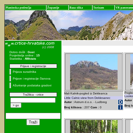
Planinska područja
Županije
Baza slika
Turizam
VR panoram
Dobro došli :
Gost
Posjetitelja online :
15
Statistika :
AWstats
Prijave i registracije
Prijava suradnika
Prijave i registracije članova
Ažuriranje podataka gradovi
Pogled
Mali Kalnik-pogled iz Dekleanca
Tražilica - crtice
Lookou
Little Calnic-view from Deklesanec
Autor 
Autor :
Astrum d.o.o. - Ludbreg
Broj k
Broj klikova :
207
Com :
0