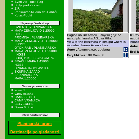
Sveti Vid - otok Pag
Spilja pod Zir - om
ZIR
Podkilavac-Mudna dol-Hahlići-
Kolac-Podki
Najnovije Web shop
SVILAJA, PLANINARSKA
MAPA ZEMLJOVID,1:25000,
HGSS
Pogled na Brezovicu u smjeru gdje se
Iz Ra
PROMINA , PLANINARSKA
nalazi planinarska Ačkova Hiža.
napuš
MAPA, ZEMLJOVID , 1:25000
View to the Brezovica in straight where is
Aband
, HGSS
mountain house Ackova hiza.
Autor 
OTOK RAB , PLANINARSKA
Autor :
Astrum d.o.o.-Ludbreg
MAPA, ZEMLJOVID, 1:25000
Broj k
, HGSS
Broj klikova :
99
Com :
0
BRAČ BIKE, BICIKLOM PO
BRAČU, MAPA 1:45000,
HGSS
DINARA-TROGLAVSKA
SKUPINA-ZAPAD
,PLANINARSKA
MAPA,1:25000
Najnovije kampovi
admin1
camp mlaska
CAMP SEGET
CAMP VRANJICA
BELVEDERE
Diana & Josip
Interesantni linkovi
Planinarski forum
Destinacije po gledanosti