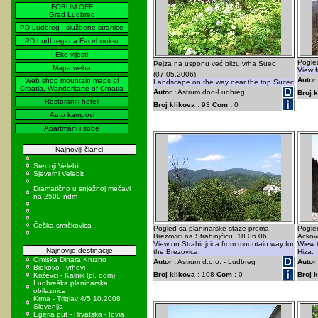
FORUM OFF
Grad Ludbreg
PD Ludbreg - službene stranice
PD Ludbreg- na Facebook-u
Eko vijesti
Pogle
Pejza na usponu već blizu vrha Suec
Mapa weba
View f
(07.05.2006)
Autor 
Web shop mountain maps of
Landscape on the way near the top Sucec
Croatia, Wanderkarte of Croatia
Autor :
Astrum doo-Ludbreg
Broj k
Restorani i hoteli
Broj klikova :
93
Com :
0
Auto kampovi
Apartmani i sobe
Najnoviji članci
Srednji Velebit
Sjeverni Velebit
Dramatično u snježnoj mećavi
na 2500 ndm
Češka smrčkovica
Pogled sa planinarske staze prema
Pogle
Brezovici na Strahinjčicu. 18.06.06
Ackovo
View on Strahinjcica from mountain way for
Wiew t
Najnovije destinacije
the Brezovica.
Hiza.
Omiska Dinara Kruzno
Autor :
Astrum d.o.o. - Ludbreg
Autor 
Biokovo - vrhovi
Broj klikova :
108
Com :
0
Broj k
Križevci - Kalnik (pl. dom)
Ludbreška planinarska
obilaznica
Krma - Triglav 4/5.10.2008
Slovenija
Egeria put - Hrvatska - Iovia