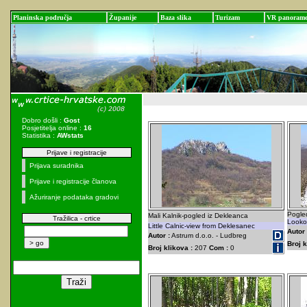
Planinska područja
Županije
Baza slika
Turizam
VR panoram
Dobro došli :
Gost
Posjetitelja online :
16
Statistika :
AWstats
Prijave i registracije
Prijava suradnika
Prijave i registracije članova
Ažuriranje podataka gradovi
Pogled
Mali Kalnik-pogled iz Dekleanca
Tražilica - crtice
Lookou
Little Calnic-view from Deklesanec
Autor 
Autor :
Astrum d.o.o. - Ludbreg
Broj k
Broj klikova :
207
Com :
0