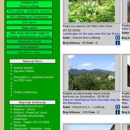
FORUM OFF
Grad Ludbreg
PD Ludbreg - službene stranice
PD Ludbreg- na Facebook-u
Eko vijesti
Pogle
Pejza na usponu već blizu vrha Suec
Mapa weba
View f
(07.05.2006)
Autor 
Web shop mountain maps of
Landscape on the way near the top Sucec
Croatia, Wanderkarte of Croatia
Autor :
Astrum doo-Ludbreg
Broj k
Restorani i hoteli
Broj klikova :
93
Com :
0
Auto kampovi
Apartmani i sobe
Najnoviji članci
Srednji Velebit
Sjeverni Velebit
Dramatično u snježnoj mećavi
na 2500 ndm
Češka smrčkovica
Pogled sa planinarske staze prema
Pogle
Brezovici na Strahinjčicu. 18.06.06
Ackovo
View on Strahinjcica from mountain way for
Wiew t
Najnovije destinacije
the Brezovica.
Hiza.
Omiska Dinara Kruzno
Autor :
Astrum d.o.o. - Ludbreg
Autor 
Biokovo - vrhovi
Broj klikova :
108
Com :
0
Broj k
Križevci - Kalnik (pl. dom)
Ludbreška planinarska
obilaznica
Krma - Triglav 4/5.10.2008
Slovenija
Egeria put - Hrvatska - Iovia