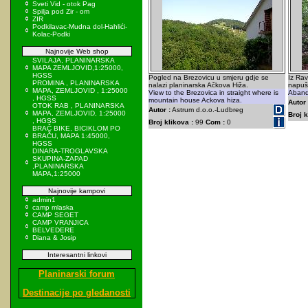
Sveti Vid - otok Pag
Spilja pod Zir - om
ZIR
Podkilavac-Mudna dol-Hahlići-
Kolac-Podki
Najnovije Web shop
SVILAJA, PLANINARSKA
MAPA ZEMLJOVID,1:25000,
HGSS
Pogled na Brezovicu u smjeru gdje se
Iz Ra
PROMINA , PLANINARSKA
nalazi planinarska Ačkova Hiža.
napuš
MAPA, ZEMLJOVID , 1:25000
View to the Brezovica in straight where is
Aband
, HGSS
mountain house Ackova hiza.
Autor 
OTOK RAB , PLANINARSKA
Autor :
Astrum d.o.o.-Ludbreg
MAPA, ZEMLJOVID, 1:25000
Broj k
, HGSS
Broj klikova :
99
Com :
0
BRAČ BIKE, BICIKLOM PO
BRAČU, MAPA 1:45000,
HGSS
DINARA-TROGLAVSKA
SKUPINA-ZAPAD
,PLANINARSKA
MAPA,1:25000
Najnovije kampovi
admin1
camp mlaska
CAMP SEGET
CAMP VRANJICA
BELVEDERE
Diana & Josip
Interesantni linkovi
Planinarski forum
Destinacije po gledanosti