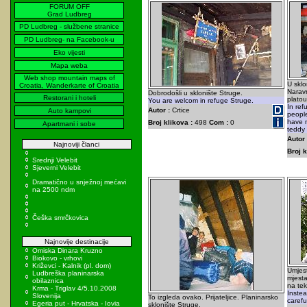
FORUM OFF
Grad Ludbreg
PD Ludbreg - službene stranice
PD Ludbreg- na Facebook-u
Eko vijesti
Mapa weba
Web shop mountain maps of
U skl
Croatia, Wanderkarte of Croatia
Narav
Dobrodošli u sklonište Struge.
Restorani i hoteli
platou
You are welcom in refuge Struge.
In ref
Autor :
Crtice
Auto kampovi
people
have m
Broj klikova :
498
Com :
0
Apartmani i sobe
teddy 
Autor 
Najnoviji članci
Broj k
Srednji Velebit
Sjeverni Velebit
Dramatično u snježnoj mećavi
na 2500 ndm
Češka smrčkovica
Najnovije destinacije
Omiska Dinara Kruzno
Biokovo - vrhovi
Križevci - Kalnik (pl. dom)
Umjes
Ludbreška planinarska
mjesta
obilaznica
na teks
Krma - Triglav 4/5.10.2008
Instea
Slovenija
To izgleda ovako. Prijateljice. Planinarsko
carefu
Egeria put - Hrvatska - Iovia
sklonište Struge.