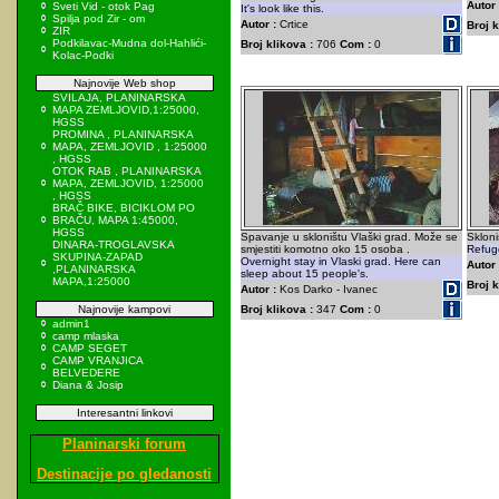
Autor 
Sveti Vid - otok Pag
It's look like this.
Spilja pod Zir - om
Autor :
Crtice
Broj k
ZIR
Podkilavac-Mudna dol-Hahlići-
Broj klikova :
706
Com :
0
Kolac-Podki
Najnovije Web shop
SVILAJA, PLANINARSKA
MAPA ZEMLJOVID,1:25000,
HGSS
PROMINA , PLANINARSKA
MAPA, ZEMLJOVID , 1:25000
, HGSS
OTOK RAB , PLANINARSKA
MAPA, ZEMLJOVID, 1:25000
, HGSS
BRAČ BIKE, BICIKLOM PO
BRAČU, MAPA 1:45000,
HGSS
Spavanje u skloništu Vlaški grad. Može se
Skloni
DINARA-TROGLAVSKA
smjestiti komotno oko 15 osoba .
Refuge
SKUPINA-ZAPAD
Overnight stay in Vlaski grad. Here can
Autor 
,PLANINARSKA
sleep about 15 people's.
MAPA,1:25000
Broj k
Autor :
Kos Darko - Ivanec
Najnovije kampovi
Broj klikova :
347
Com :
0
admin1
camp mlaska
CAMP SEGET
CAMP VRANJICA
BELVEDERE
Diana & Josip
Interesantni linkovi
Planinarski forum
Destinacije po gledanosti