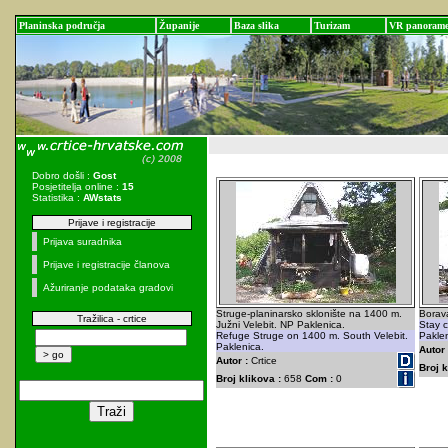
Planinska područja
Županije
Baza slika
Turizam
VR panoram
Dobro došli :
Gost
Posjetitelja online :
15
Statistika :
AWstats
Prijave i registracije
Prijava suradnika
Prijave i registracije članova
Ažuriranje podataka gradovi
Struge-planinarsko sklonište na 1400 m.
Borava
Tražilica - crtice
Južni Velebit. NP Paklenica.
Stay c
Refuge Struge on 1400 m. South Velebit.
Paklen
Paklenica.
Autor 
Autor :
Crtice
Broj k
Broj klikova :
658
Com :
0