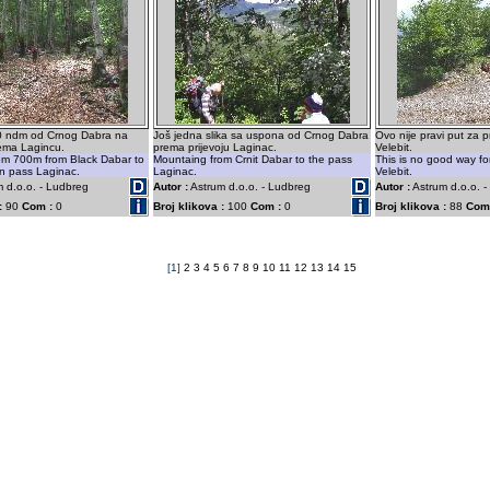
0 ndm od Crnog Dabra na
Još jedna slika sa uspona od Crnog Dabra
Ovo nije pravi put za p
ema Lagincu.
prema prijevoju Laginac.
Velebit.
om 700m from Black Dabar to
Mountaing from Crnit Dabar to the pass
This is no good way fo
n pass Laginac.
Laginac.
Velebit.
 d.o.o. - Ludbreg
Autor :
Astrum d.o.o. - Ludbreg
Autor :
Astrum d.o.o. 
:
90
Com :
0
Broj klikova :
100
Com :
0
Broj klikova :
88
Com
[1]
2
3
4
5
6
7
8
9
10
11
12
13
14
15