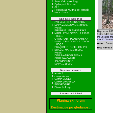
Sveti Vid - otok Pag
Spilja pod Zir - om
ZIR
Podkilavac-Mudna dol-Hahlići-
Kolac-Podki
Najnovije Web shop
SVILAJA, PLANINARSKA
MAPA ZEMLJOVID,1:25000,
HGSS
PROMINA , PLANINARSKA
Uspon sa 70
MAPA, ZEMLJOVID , 1:25000
1200 ndm pr
, HGSS
Mountaing fr
OTOK RAB , PLANINARSKA
the 1200 m o
MAPA, ZEMLJOVID, 1:25000
Autor :
Astrum
, HGSS
BRAČ BIKE, BICIKLOM PO
Broj klikova 
BRAČU, MAPA 1:45000,
HGSS
DINARA-TROGLAVSKA
SKUPINA-ZAPAD
,PLANINARSKA
MAPA,1:25000
Najnovije kampovi
admin1
camp mlaska
CAMP SEGET
CAMP VRANJICA
BELVEDERE
Diana & Josip
Interesantni linkovi
Planinarski forum
Destinacije po gledanosti