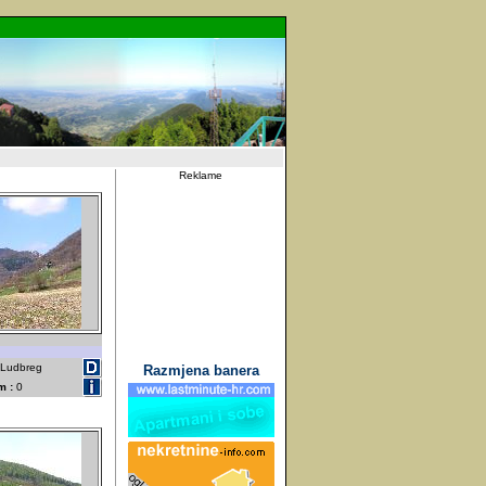
Reklame
- Ludbreg
Razmjena banera
m :
0