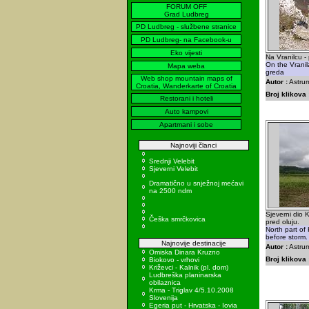
FORUM OFF
Grad Ludbreg
PD Ludbreg - službene stranice
PD Ludbreg- na Facebook-u
Eko vijesti
Na Vranilcu -
On the Vranil
Mapa weba
greda
Web shop mountain maps of
Autor :
Astrum
Croatia, Wanderkarte of Croatia
Broj klikova 
Restorani i hoteli
Auto kampovi
Apartmani i sobe
Najnoviji članci
Srednji Velebit
Sjeverni Velebit
Dramatično u snježnoj mećavi
na 2500 ndm
Sjeverni dio 
Češka smrčkovica
pred oluju.
North part of
before storm.
Najnovije destinacije
Autor :
Astrum
Omiska Dinara Kruzno
Broj klikova 
Biokovo - vrhovi
Križevci - Kalnik (pl. dom)
Ludbreška planinarska
obilaznica
Krma - Triglav 4/5.10.2008
Slovenija
Egeria put - Hrvatska - Iovia