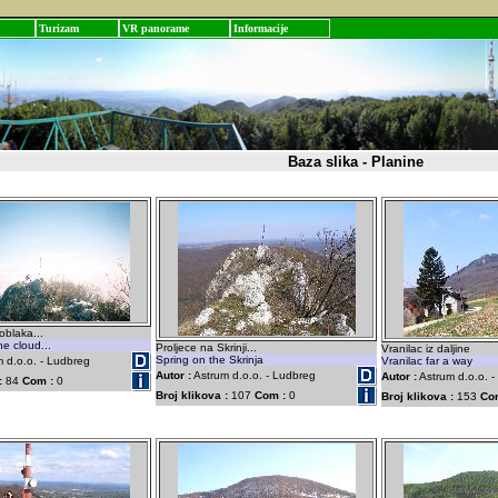
Turizam
VR panorame
Informacije
Baza slika - Planine
oblaka...
he cloud...
Proljece na Skrinji...
Vranilac iz daljine
Spring on the Skrinja
 d.o.o. - Ludbreg
Vranilac far a way
Autor :
Astrum d.o.o. - Ludbreg
Autor :
Astrum d.o.o. 
:
84
Com :
0
Broj klikova :
107
Com :
0
Broj klikova :
153
Co