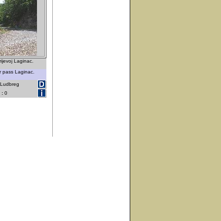
rijevoj Laginac.
r pass Laginac.
- Ludbreg
 :
0