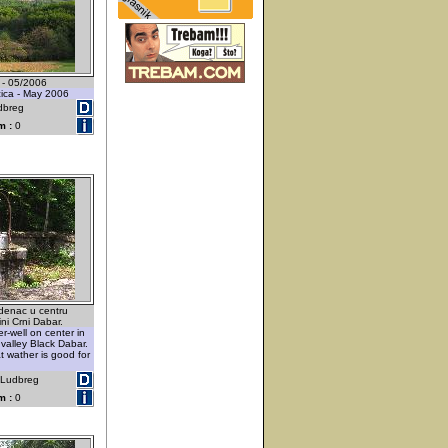
i - 05/2006
cica - May 2006
dbreg
m :
0
denac u centru
ni Crni Dabar.
-well on center in
valley Black Dabar.
 wather is good for
- Ludbreg
m :
0