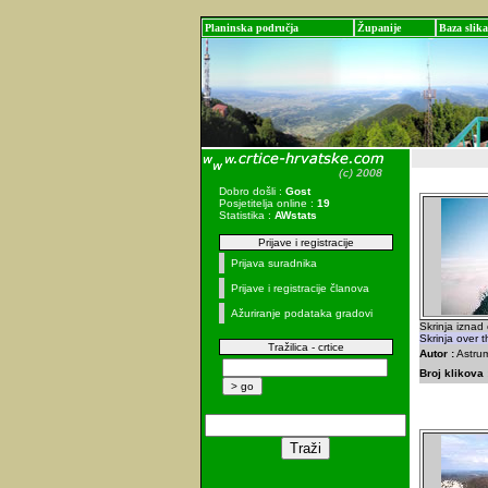
Planinska područja
Županije
Baza slika
Dobro došli :
Gost
Posjetitelja online :
19
Statistika :
AWstats
Prijave i registracije
Prijava suradnika
Prijave i registracije članova
Ažuriranje podataka gradovi
Skrinja iznad 
Skrinja over t
Tražilica - crtice
Autor :
Astrum
Broj klikova 