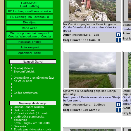
FORUM OFF
Grad Ludbreg
PD Ludbreg - službene stranice
PD Ludbreg- na Facebook-u
Eko vijesti
Na Vranilcu - pogled na Kalnicku gredu
Strahi
On the Vranilac-lookout to the Kalnicka
Mapa weba
Strahi
greda
Web shop mountain maps of
Autor 
Autor :
Astrum d.o.o. - Ldb
Croatia, Wanderkarte of Croatia
Broj k
Broj klikova :
167
Com :
0
Restorani i hoteli
Auto kampovi
Apartmani i sobe
Najnoviji članci
Srednji Velebit
Sjeverni Velebit
Dramatično u snježnoj mećavi
na 2500 ndm
Sjeverni dio Kalničkog gorja kod Slanja
Dobri 
Češka smrčkovica
pred oluju.
napuš
North part of Kalnik mountains near Slanje
Good K
before storm.
order 
Najnovije destinacije
abban
Autor :
Astrum d.o.o. - Ludbreg
Omiska Dinara Kruzno
Autor 
Broj klikova :
110
Com :
0
Biokovo - vrhovi
Broj k
Križevci - Kalnik (pl. dom)
Ludbreška planinarska
obilaznica
Krma - Triglav 4/5.10.2008
Slovenija
Egeria put - Hrvatska - Iovia