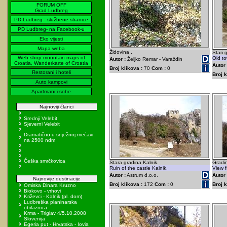
FORUM OFF
Grad Ludbreg
PD Ludbreg - službene stranice
PD Ludbreg- na Facebook-u
Eko vijesti
Mapa weba
Židovina .
Stari 
Web shop mountain maps of
Old to
Autor :
Željko Remar - Varaždin
Croatia, Wanderkarte of Croatia
Autor 
Broj klikova :
70
Com :
0
Restorani i hoteli
Broj k
Auto kampovi
Apartmani i sobe
Najnoviji članci
Srednji Velebit
Sjeverni Velebit
Dramatično u snježnoj mećavi
na 2500 ndm
Češka smrčkovica
Stara gradina Kalnik.
Gradin
Ruin of the castle Kalnik.
View f
Autor :
Astrum d.o.o.
Autor 
Najnovije destinacije
Broj klikova :
172
Com :
0
Broj k
Omiska Dinara Kruzno
Biokovo - vrhovi
Križevci - Kalnik (pl. dom)
Ludbreška planinarska
obilaznica
Krma - Triglav 4/5.10.2008
Slovenija
Egeria put - Hrvatska - Iovia