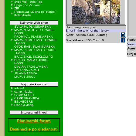
Sveti Vid - otok Pag
Spilja pod Zir - om
ZIR
Podkilavac-Mudna dol-Hahlići-
Kolac-Podki
Najnovije Web shop
SVILAJA, PLANINARSKA
Ulaz u negdašnji grad.
MAPA ZEMLJOVID,1:25000,
Enter in the town of the history.
HGSS
Autor :
Astrum d.o.o.-Ludbreg
PROMINA , PLANINARSKA
Pogled
MAPA, ZEMLJOVID , 1:25000
Broj klikova :
155
Com :
0
, HGSS
View 
OTOK RAB , PLANINARSKA
Autor 
MAPA, ZEMLJOVID, 1:25000
, HGSS
Broj k
BRAČ BIKE, BICIKLOM PO
BRAČU, MAPA 1:45000,
HGSS
DINARA-TROGLAVSKA
SKUPINA-ZAPAD
,PLANINARSKA
MAPA,1:25000
Najnovije kampovi
admin1
camp mlaska
CAMP SEGET
CAMP VRANJICA
BELVEDERE
Diana & Josip
Interesantni linkovi
Planinarski forum
Destinacije po gledanosti