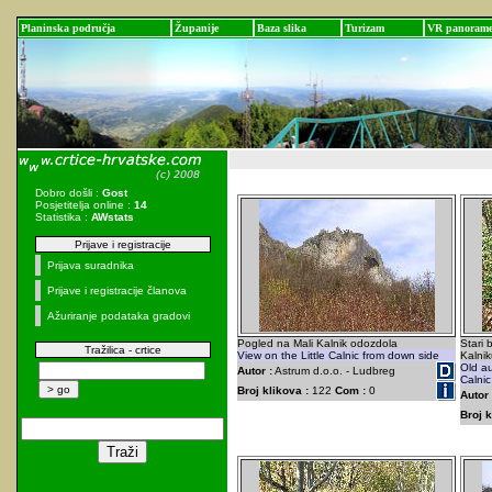
Planinska područja
Županije
Baza slika
Turizam
VR panoram
Dobro došli :
Gost
Posjetitelja online :
14
Statistika :
AWstats
Prijave i registracije
Prijava suradnika
Prijave i registracije članova
Ažuriranje podataka gradovi
Pogled na Mali Kalnik odozdola
Stari
Tražilica - crtice
View on the Little Calnic from down side
Kalni
Old au
Autor :
Astrum d.o.o. - Ludbreg
Calnic
Broj klikova :
122
Com :
0
Autor 
Broj k