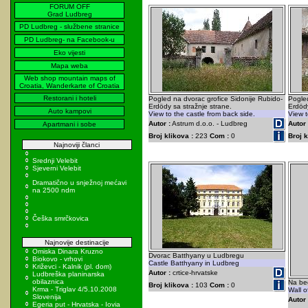
FORUM OFF
Grad Ludbreg
PD Ludbreg - službene stranice
PD Ludbreg- na Facebook-u
Eko vijesti
Mapa weba
Web shop mountain maps of
Croatia, Wanderkarte of Croatia
Restorani i hoteli
Pogled na dvorac grofice Sidonije Rubido-
Pogled
Erdödy sa stražnje strane.
Erdödy
Auto kampovi
View to the castle from back side.
View t
Autor :
Astrum d.o.o. - Ludbreg
Autor 
Apartmani i sobe
Broj klikova :
223
Com :
0
Broj k
Najnoviji članci
Srednji Velebit
Sjeverni Velebit
Dramatično u snježnoj mećavi
na 2500 ndm
Češka smrčkovica
Najnovije destinacije
Omiska Dinara Kruzno
Dvorac Batthyany u Ludbregu
Biokovo - vrhovi
Castle Batthyany in Ludbreg
Križevci - Kalnik (pl. dom)
Autor :
crtice-hrvatske
Ludbreška planinarska
obilaznica
Na be
Broj klikova :
103
Com :
0
Krma - Triglav 4/5.10.2008
Wall o
Slovenija
Autor 
Egeria put - Hrvatska - Iovia