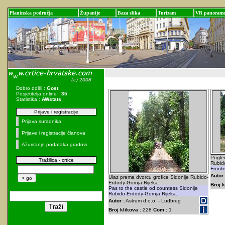
Planinska područja
Županije
Baza slika
Turizam
VR panoram
Dobro došli :
Gost
Posjetitelja online :
35
Statistika :
AWstats
Prijave i registracije
Prijava suradnika
Prijave i registracije članova
Ažuriranje podataka gradovi
Pogled
Tražilica - crtice
Rubid
Fronti
Autor 
Ulaz prema dvorcu grofice Sidonije Rubido-
Erdödy-Gornja Rijeka.
Broj k
Pas to the castle od countess Sidonije
Rubido-Erdödy-Gornja Rijeka.
Autor :
Astrum d.o.o. - Ludbreg
Broj klikova :
228
Com :
1