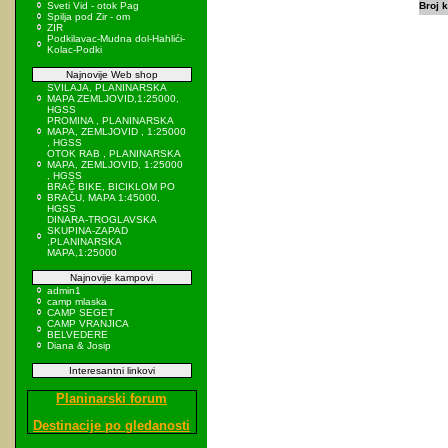
Sveti Vid - otok Pag
Broj k
Spilja pod Zir - om
ZIR
Podkilavac-Mudna dol-Hahlići-
Kolac-Podki
Najnovije Web shop
SVILAJA, PLANINARSKA
MAPA ZEMLJOVID,1:25000,
HGSS
PROMINA , PLANINARSKA
MAPA, ZEMLJOVID , 1:25000
, HGSS
OTOK RAB , PLANINARSKA
MAPA, ZEMLJOVID, 1:25000
, HGSS
BRAČ BIKE, BICIKLOM PO
BRAČU, MAPA 1:45000,
HGSS
DINARA-TROGLAVSKA
SKUPINA-ZAPAD
,PLANINARSKA
MAPA,1:25000
Najnovije kampovi
admin1
camp mlaska
CAMP SEGET
CAMP VRANJICA
BELVEDERE
Diana & Josip
Interesantni linkovi
Planinarski forum
Destinacije po gledanosti