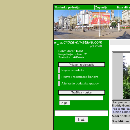
Planinska područja
Županije
Baza slika
Dobro došli :
Gost
Posjetitelja online :
21
Statistika :
AWstats
Prijave i registracije
Prijava suradnika
Prijave i registracije članova
Ažuriranje podataka gradovi
Tražilica - crtice
Ulaz prema dv
Erdödy-Gornja
Pas to the ca
Rubido-Erdöd
Autor :
Astrum
Broj klikova 