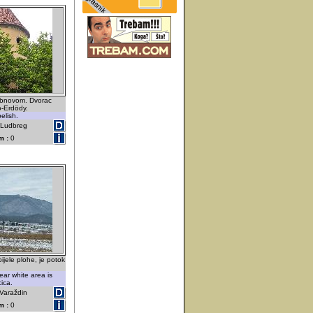
 obnovom. Dvorac
o-Erdödy.
elish.
- Ludbreg
m :
0
ijele plohe, je potok
ear white area is
ica.
 Varaždin
m :
0