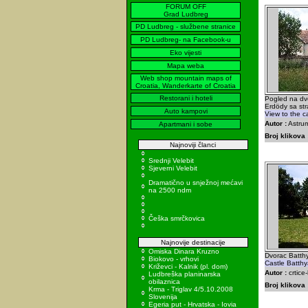
FORUM OFF
Grad Ludbreg
PD Ludbreg - službene stranice
PD Ludbreg- na Facebook-u
Eko vijesti
Mapa weba
Web shop mountain maps of
Croatia, Wanderkarte of Croatia
Restorani i hoteli
Pogled na dvo
Erdödy sa str
Auto kampovi
View to the c
Autor :
Astrum
Apartmani i sobe
Broj klikova 
Najnoviji članci
Srednji Velebit
Sjeverni Velebit
Dramatično u snježnoj mećavi
na 2500 ndm
Češka smrčkovica
Najnovije destinacije
Omiska Dinara Kruzno
Dvorac Batth
Biokovo - vrhovi
Castle Batth
Križevci - Kalnik (pl. dom)
Autor :
crtice
Ludbreška planinarska
obilaznica
Broj klikova 
Krma - Triglav 4/5.10.2008
Slovenija
Egeria put - Hrvatska - Iovia