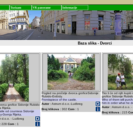
Turizam
VR panorame
Informacije
Baza slika - Dvorci
Pogled na pročelje dvorca groficeSidonije
Tko li će od njih kupiti 
Rubido-Erdödy.
grofice Sidonije Rubid
Frontispiece of the castle.
Who of them will purch
him in order what he d
Autor :
Astrum d.o.o.-Ludbreg
orcu grofice Sidonije Rubido-
Autor :
Astrum d.o.o. 
 Rijeka.
Broj klikova :
302
Com :
1
stle od countess Sidonije
Broj klikova :
215
Co
y-Gornja Rijeka.
 d.o.o. - Ludbreg
:
228
Com :
1