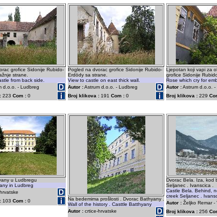
rac grofice Sidonije Rubido-
Pogled na dvorac grofice Sidonije Rubido-
Ljepotan koji vapi za
ažnje strane.
Erdödy sa strane.
grofice Sidonije Rubid
astle from back side.
View to castle on east thick wall.
Rose which cry for emb
 d.o.o. - Ludbreg
Autor :
Astrum d.o.o. - Ludbreg
Autor :
Astrum d.o.o. 
:
223
Com :
0
Broj klikova :
191
Com :
0
Broj klikova :
229
Co
yany u Ludbregu
Dvorac Bela. Iza, kod b
yany in Ludbreg
Seljanec . Ivanscica .
Castle Bela. Behind, n
-hrvatske
creek Seljanec . Ivansc
Na bedemima prošlosti . Dvorac Bathyany .
:
103
Com :
0
Autor :
Željko Remar -
Wall of the history . Casttle Batthyany
Autor :
crtice-hrvatske
Broj klikova :
256
Co