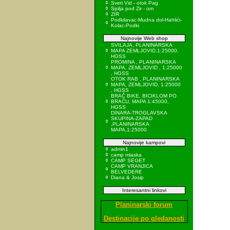
Sveti Vid - otok Pag
Spilja pod Zir - om
ZIR
Podkilavac-Mudna dol-Hahlići-
Kolac-Podki
Najnovije Web shop
SVILAJA, PLANINARSKA
MAPA ZEMLJOVID,1:25000,
HGSS
PROMINA , PLANINARSKA
MAPA, ZEMLJOVID , 1:25000
, HGSS
OTOK RAB , PLANINARSKA
MAPA, ZEMLJOVID, 1:25000
, HGSS
BRAČ BIKE, BICIKLOM PO
BRAČU, MAPA 1:45000,
HGSS
DINARA-TROGLAVSKA
SKUPINA-ZAPAD
,PLANINARSKA
MAPA,1:25000
Najnovije kampovi
admin1
camp mlaska
CAMP SEGET
CAMP VRANJICA
BELVEDERE
Diana & Josip
Interesantni linkovi
Planinarski forum
Destinacije po gledanosti