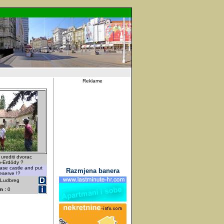
Reklame
i urediti dvorac
o-Erdödy ?
ase castle and put
Razmjena banera
eserve !?
- Ludbreg
m :
0