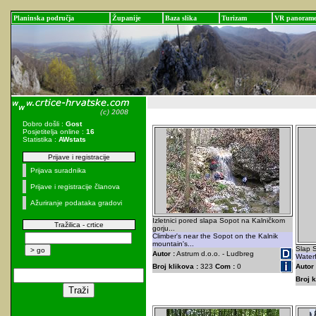
Planinska područja
Županije
Baza slika
Turizam
VR panoram
Dobro došli :
Gost
Posjetitelja online :
16
Statistika :
AWstats
Prijave i registracije
Prijava suradnika
Prijave i registracije članova
Ažuriranje podataka gradovi
Izletnici pored slapa Sopot na Kalničkom
Tražilica - crtice
gorju...
Climber's near the Sopot on the Kalnik
mountain's...
Slap S
Autor :
Astrum d.o.o. - Ludbreg
Waterf
Broj klikova :
323
Com :
0
Autor 
Broj k