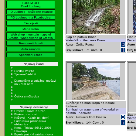
FORUM OFF
Grad Ludbreg
PD Ludbreg - službene stranice
PD Ludbreg- na Facebook-u
Eko vijesti
Mapa weba
Web shop mountain maps of
Slap na potoku Brana
Slap 
Croatia, Wanderkarte of Croatia
Waterfall on the creek Brana
Waterf
Restorani i hoteli
Autor :
Željko Remar
Autor 
Auto kampovi
Broj klikova :
71
Com :
0
Broj k
Apartmani i sobe
Najnoviji članci
Srednji Velebit
Sjeverni Velebit
Dramatično u snježnoj mećavi
na 2500 ndm
Češka smrčkovica
Sunčanje na brani slapa na Korani -
Karlovac
Najnovije destinacije
Sun-bath on water gate of waterfall on
Omiska Dinara Kruzno
Korana - Karlovac
Biokovo - vrhovi
Slap 
Autor :
Picture's from Croatia
Križevci - Kalnik (pl. dom)
Waterf
Ludbreška planinarska
Autor 
Broj klikova :
144
Com :
0
obilaznica
Krma - Triglav 4/5.10.2008
Broj k
Slovenija
Egeria put - Hrvatska - Iovia