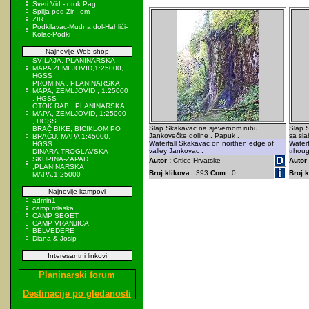
Sveti Vid - otok Pag
Spilja pod Zir - om
ZIR
Podkilavac-Mudna dol-Hahlići-
Kolac-Podki
Najnovije Web shop
SVILAJA, PLANINARSKA
MAPA ZEMLJOVID,1:25000,
HGSS
PROMINA , PLANINARSKA
MAPA, ZEMLJOVID , 1:25000
, HGSS
OTOK RAB , PLANINARSKA
MAPA, ZEMLJOVID, 1:25000
, HGSS
Slap Skakavac na sjevernom rubu
Slap 
BRAČ BIKE, BICIKLOM PO
Jankovečke doline . Papuk .
sa sla
BRAČU, MAPA 1:45000,
Waterfall Skakavac on northen edge of
Water
HGSS
valley Jankovac .
trhoug
DINARA-TROGLAVSKA
SKUPINA-ZAPAD
Autor :
Crtice Hrvatske
Autor 
,PLANINARSKA
Broj klikova :
393
Com :
0
Broj k
MAPA,1:25000
Najnovije kampovi
admin1
camp mlaska
CAMP SEGET
CAMP VRANJICA
BELVEDERE
Diana & Josip
Interesantni linkovi
Planinarski forum
Destinacije po gledanosti