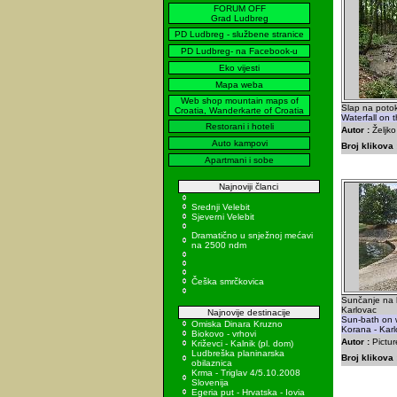
FORUM OFF
Grad Ludbreg
PD Ludbreg - službene stranice
PD Ludbreg- na Facebook-u
Eko vijesti
Mapa weba
Web shop mountain maps of
Slap na poto
Croatia, Wanderkarte of Croatia
Waterfall on 
Restorani i hoteli
Autor :
Željk
Auto kampovi
Broj klikova 
Apartmani i sobe
Najnoviji članci
Srednji Velebit
Sjeverni Velebit
Dramatično u snježnoj mećavi
na 2500 ndm
Češka smrčkovica
Sunčanje na b
Karlovac
Najnovije destinacije
Sun-bath on w
Omiska Dinara Kruzno
Korana - Kar
Biokovo - vrhovi
Autor :
Pictur
Križevci - Kalnik (pl. dom)
Ludbreška planinarska
Broj klikova 
obilaznica
Krma - Triglav 4/5.10.2008
Slovenija
Egeria put - Hrvatska - Iovia