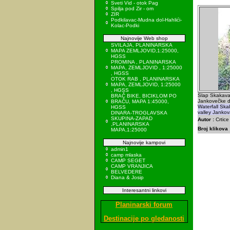
Sveti Vid - otok Pag
Spilja pod Zir - om
ZIR
Podkilavac-Mudna dol-Hahlići-
Kolac-Podki
Najnovije Web shop
SVILAJA, PLANINARSKA
MAPA ZEMLJOVID,1:25000,
HGSS
PROMINA , PLANINARSKA
MAPA, ZEMLJOVID , 1:25000
, HGSS
OTOK RAB , PLANINARSKA
MAPA, ZEMLJOVID, 1:25000
, HGSS
Slap Skakava
BRAČ BIKE, BICIKLOM PO
Jankovečke d
BRAČU, MAPA 1:45000,
Waterfall Sk
HGSS
valley Jankov
DINARA-TROGLAVSKA
SKUPINA-ZAPAD
Autor :
Crtice
,PLANINARSKA
Broj klikova 
MAPA,1:25000
Najnovije kampovi
admin1
camp mlaska
CAMP SEGET
CAMP VRANJICA
BELVEDERE
Diana & Josip
Interesantni linkovi
Planinarski forum
Destinacije po gledanosti