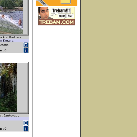
a kod Karlovca
on Korana
Croatia
m :
0
 . Jankovac .
m :
0