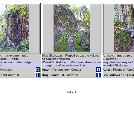
c na sjevernom rubu
Slap Skakavac . Pogled odozdo u vrijeme
Atraktivan put do pod
oline . Papuk .
sa slabijim protokom .
Skakavac .
akavac on northen edge of
Waterfall Skakavac . View from down when
Very atractive way to 
ac .
trhoughput of water is very little .
waterfall Skakavac .
 Hrvatske
Autor :
Pictures from Croatia
Autor :
Picture's from C
:
393
Com :
0
Broj klikova :
87
Com :
0
Broj klikova :
164
Co
[1]
2
3