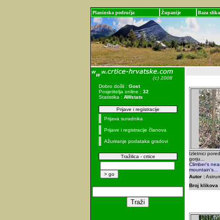
Planinska područja
Županije
Baza slika
Dobro došli :
Gost
Posjetitelja online :
32
Statistika :
AWstats
Prijave i registracije
Prijava suradnika
Prijave i registracije članova
Ažuriranje podataka gradovi
Izletnici por
Tražilica - crtice
gorju...
Climber's nea
mountain's...
Autor :
Astrum
Broj klikova 