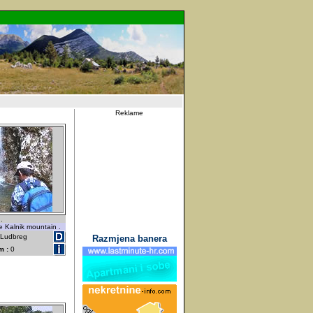
Reklame
.
e Kalnik mountain .
- Ludbreg
Razmjena banera
m :
0