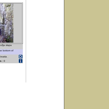
nožja slapa
the bottom of
roatia .
m :
0