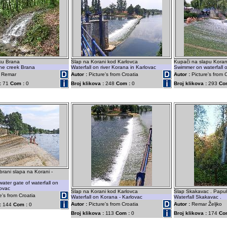
ku Brana
Slap na Korani kod Karlovca
Kupači na slapu Koran
the creek Brana
Waterfall on river Korana in Karlovac
Swimmer on waterfall 
o Remar
Autor :
Picture's from Croatia
Autor :
Picture's from 
:
71
Com :
0
Broj klikova :
248
Com :
0
Broj klikova :
293
Co
rani slapa na Korani -
ater gate of waterfall on
lovac
Slap na Korani kod Karlovca
Slap Skakavac . Papuk
e's from Croatia
Waterfall on Korana - Karlovac
Waterfall Skakavac .
Autor :
Picture's from Croatia
Autor :
Remar Željko
:
144
Com :
0
Broj klikova :
113
Com :
0
Broj klikova :
174
Co