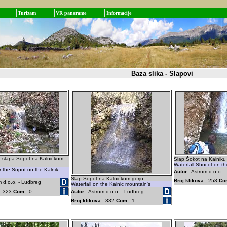
Turizam
VR panorame
Informacije
Baza slika - Slapovi
ed slapa Sopot na Kalničkom
Slap Šokot na Kalniku 
Waterfall Shocot on th
r the Sopot on the Kalnik
Autor :
Astrum d.o.o. 
Slap Sopot na Kalničkom gorju...
Broj klikova :
253
Co
 d.o.o. - Ludbreg
Waterfall on the Kalnic mountain's
:
323
Com :
0
Autor :
Astrum d.o.o. - Ludbreg
Broj klikova :
332
Com :
1