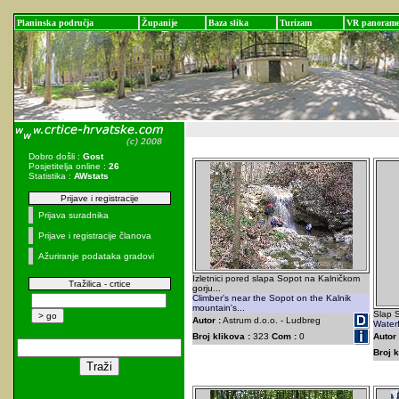
Planinska područja
Županije
Baza slika
Turizam
VR panoram
Dobro došli :
Gost
Posjetitelja online :
26
Statistika :
AWstats
Prijave i registracije
Prijava suradnika
Prijave i registracije članova
Ažuriranje podataka gradovi
Izletnici pored slapa Sopot na Kalničkom
Tražilica - crtice
gorju...
Climber's near the Sopot on the Kalnik
mountain's...
Slap S
Autor :
Astrum d.o.o. - Ludbreg
Waterf
Broj klikova :
323
Com :
0
Autor 
Broj k