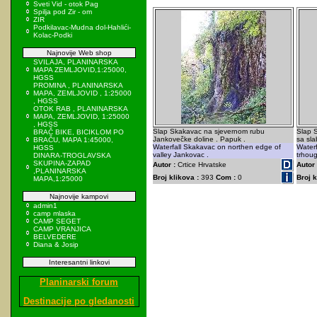
Sveti Vid - otok Pag
Spilja pod Zir - om
ZIR
Podkilavac-Mudna dol-Hahlići-
Kolac-Podki
Najnovije Web shop
SVILAJA, PLANINARSKA
MAPA ZEMLJOVID,1:25000,
HGSS
PROMINA , PLANINARSKA
MAPA, ZEMLJOVID , 1:25000
, HGSS
OTOK RAB , PLANINARSKA
MAPA, ZEMLJOVID, 1:25000
, HGSS
Slap Skakavac na sjevernom rubu
Slap 
BRAČ BIKE, BICIKLOM PO
Jankovečke doline . Papuk .
sa sla
BRAČU, MAPA 1:45000,
Waterfall Skakavac on northen edge of
Water
HGSS
valley Jankovac .
trhoug
DINARA-TROGLAVSKA
SKUPINA-ZAPAD
Autor :
Crtice Hrvatske
Autor 
,PLANINARSKA
Broj klikova :
393
Com :
0
Broj k
MAPA,1:25000
Najnovije kampovi
admin1
camp mlaska
CAMP SEGET
CAMP VRANJICA
BELVEDERE
Diana & Josip
Interesantni linkovi
Planinarski forum
Destinacije po gledanosti