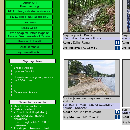
FORUM OFF
Grad Ludbreg
PD Ludbreg - službene stranice
PD Ludbreg- na Facebook-u
Eko vijesti
Mapa weba
Web shop mountain maps of
Slap na potoku Brana
Slap 
Croatia, Wanderkarte of Croatia
Waterfall on the creek Brana
Waterf
Restorani i hoteli
Autor :
Željko Remar
Autor 
Auto kampovi
Broj klikova :
71
Com :
0
Broj k
Apartmani i sobe
Najnoviji članci
Srednji Velebit
Sjeverni Velebit
Dramatično u snježnoj mećavi
na 2500 ndm
Češka smrčkovica
Sunčanje na brani slapa na Korani -
Karlovac
Najnovije destinacije
Sun-bath on water gate of waterfall on
Omiska Dinara Kruzno
Korana - Karlovac
Biokovo - vrhovi
Slap 
Autor :
Picture's from Croatia
Križevci - Kalnik (pl. dom)
Waterf
Ludbreška planinarska
Autor 
Broj klikova :
144
Com :
0
obilaznica
Krma - Triglav 4/5.10.2008
Broj k
Slovenija
Egeria put - Hrvatska - Iovia