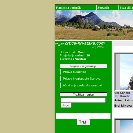
Planinska područja
Županije
Baza slika
Dobro došli :
Gost
Posjetitelja online :
16
Statistika :
AWstats
Prijave i registracije
Prijava suradnika
Prijave i registracije članova
Ažuriranje podataka gradovi
Vrh Kanclin
Tražilica - crtice
Top Kanclin
Autor :
Astrum
Broj klikova 