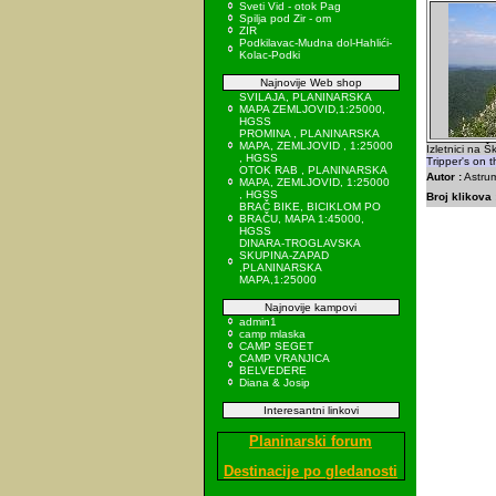
Sveti Vid - otok Pag
Spilja pod Zir - om
ZIR
Podkilavac-Mudna dol-Hahlići-
Kolac-Podki
Najnovije Web shop
SVILAJA, PLANINARSKA
MAPA ZEMLJOVID,1:25000,
HGSS
PROMINA , PLANINARSKA
MAPA, ZEMLJOVID , 1:25000
Izletnici na Š
, HGSS
Tripper's on t
OTOK RAB , PLANINARSKA
Autor :
Astrum
MAPA, ZEMLJOVID, 1:25000
, HGSS
Broj klikova 
BRAČ BIKE, BICIKLOM PO
BRAČU, MAPA 1:45000,
HGSS
DINARA-TROGLAVSKA
SKUPINA-ZAPAD
,PLANINARSKA
MAPA,1:25000
Najnovije kampovi
admin1
camp mlaska
CAMP SEGET
CAMP VRANJICA
BELVEDERE
Diana & Josip
Interesantni linkovi
Planinarski forum
Destinacije po gledanosti