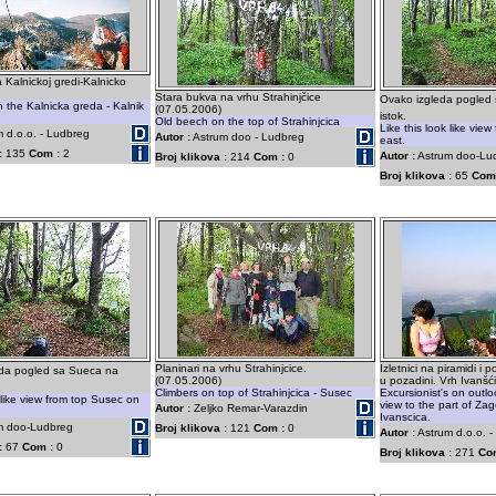
a Kalnickoj gredi-Kalnicko
Stara bukva na vrhu Strahinjčice
Ovako izgleda pogled 
n the Kalnicka greda - Kalnik
(07.05.2006)
istok.
Old beech on the top of Strahinjcica
Like this look like vie
 d.o.o. - Ludbreg
Autor :
Astrum doo - Ludbreg
east.
:
135
Com :
2
Autor :
Astrum doo-Lu
Broj klikova :
214
Com :
0
Broj klikova :
65
Com
Planinari na vrhu Strahinjcice.
Izletnici na piramidi i
eda pogled sa Sueca na
(07.05.2006)
u pozadini. Vrh Ivanšć
Climbers on top of Strahinjcica - Susec
Excursionist's on outl
 like view from top Susec on
view to the part of Zag
Autor :
Zeljko Remar-Varazdin
Ivanscica.
m doo-Ludbreg
Broj klikova :
121
Com :
0
Autor :
Astrum d.o.o. 
:
67
Com :
0
Broj klikova :
271
Co