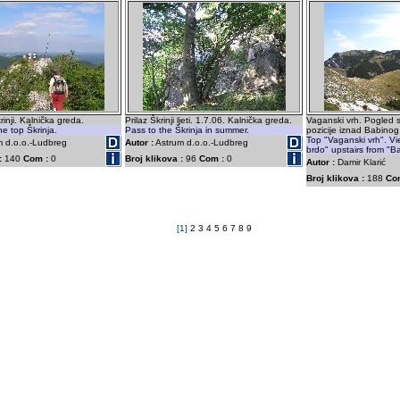
krinji. Kalnička greda.
Prilaz Škrinji ljeti. 1.7.06. Kalnička greda.
Vaganski vrh. Pogled 
he top Škrinja.
Pass to the Škrinja in summer.
pozicije iznad Babinog
Top "Vaganski vrh". V
 d.o.o.-Ludbreg
Autor :
Astrum d.o.o.-Ludbreg
brdo" upstairs from "B
:
140
Com :
0
Broj klikova :
96
Com :
0
Autor :
Damir Klarić
Broj klikova :
188
Co
[1]
2
3
4
5
6
7
8
9