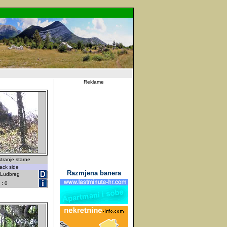
Reklame
tranje starne
ack side
Razmjena banera
- Ludbreg
 :
0