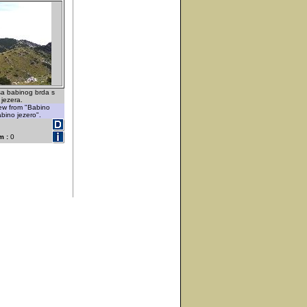
sa babinog brda s
 jezera.
iew from "Babino
abino jezero".
m :
0