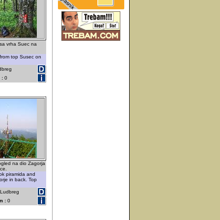
sa vrha Suec na
w from top Susec on
dbreg
 :
0
 pogled na dio Zagorja
ice.
ook piramida and
orje in back. Top
- Ludbreg
m :
0