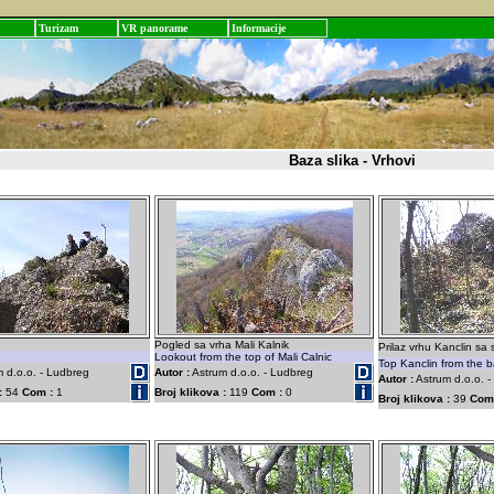
Turizam
VR panorame
Informacije
Baza slika - Vrhovi
Pogled sa vrha Mali Kalnik
Prilaz vrhu Kanclin sa s
Lookout from the top of Mali Calnic
Top Kanclin from the b
 d.o.o. - Ludbreg
Autor :
Astrum d.o.o. - Ludbreg
Autor :
Astrum d.o.o. 
:
54
Com :
1
Broj klikova :
119
Com :
0
Broj klikova :
39
Com