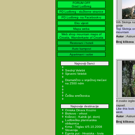
FORUM OFF
Grad Ludbreg
PD Ludbreg - službene stranice
PD Ludbreg- na Facebook-u
Vrh Skrinja n
Eko vijesti
gorje
Mapa weba
Top Skrinja o
mountain
Web shop mountain maps of
Autor :
Astrum
Croatia, Wanderkarte of Croatia
Broj klikova 
Restorani i hoteli
Auto kampovi
Apartmani i sobe
Najnoviji članci
Srednji Velebit
Sjeverni Velebit
Dramatično u snježnoj mećavi
na 2500 ndm
Češka smrčkovica
A ovako izgl
zapad.
Najnovije destinacije
Like this look
Omiska Dinara Kruzno
west.
Biokovo - vrhovi
Autor :
Astru
Križevci - Kalnik (pl. dom)
Ludbreška planinarska
Broj klikova 
obilaznica
Krma - Triglav 4/5.10.2008
Slovenija
Egeria put - Hrvatska - Iovia