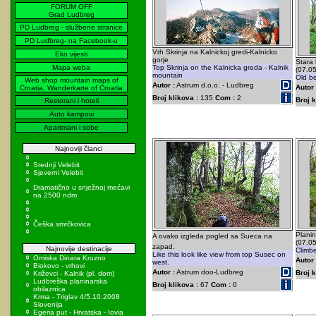
FORUM OFF
Grad Ludbreg
PD Ludbreg - službene stranice
PD Ludbreg- na Facebook-u
Vrh Skrinja na Kalnickoj gredi-Kalnicko
Eko vijesti
gorje
Stara 
Mapa weba
Top Skrinja on the Kalnicka greda - Kalnik
(07.0
mountain
Old be
Web shop mountain maps of
Autor :
Astrum d.o.o. - Ludbreg
Autor 
Croatia, Wanderkarte of Croatia
Broj klikova :
135
Com :
2
Broj k
Restorani i hoteli
Auto kampovi
Apartmani i sobe
Najnoviji članci
Srednji Velebit
Sjeverni Velebit
Dramatično u snježnoj mećavi
na 2500 ndm
Češka smrčkovica
Planin
A ovako izgleda pogled sa Sueca na
(07.0
zapad.
Najnovije destinacije
Climbe
Like this look like view from top Susec on
Omiska Dinara Kruzno
Autor 
west.
Biokovo - vrhovi
Autor :
Astrum doo-Ludbreg
Broj k
Križevci - Kalnik (pl. dom)
Ludbreška planinarska
Broj klikova :
67
Com :
0
obilaznica
Krma - Triglav 4/5.10.2008
Slovenija
Egeria put - Hrvatska - Iovia