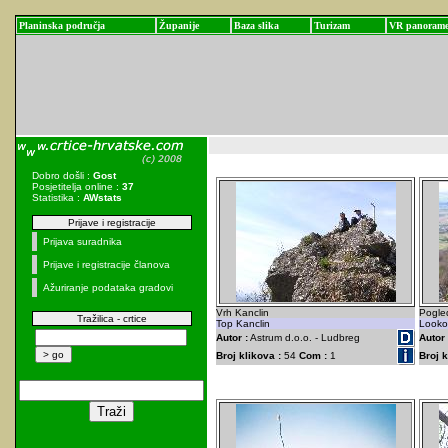
Planinska područja
Županije
Baza slika
Turizam
VR panoram
Dobro došli :
Gost
Posjetitelja online :
37
Statistika :
AWstats
Prijave i registracije
Prijava suradnika
Prijave i registracije članova
Ažuriranje podataka gradovi
Vrh Kanclin
Pogled
Tražilica - crtice
Top Kanclin
Lookou
Autor :
Astrum d.o.o. - Ludbreg
Autor 
Broj klikova :
54
Com :
1
Broj k