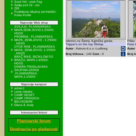
Sveti Vid - otok Pag
Spilja pod Zir - om
ZIR
Podkilavac-Mudna dol-Hahlići-
Kolac-Podki
Najnovije Web shop
SVILAJA, PLANINARSKA
MAPA ZEMLJOVID,1:25000,
HGSS
PROMINA , PLANINARSKA
MAPA, ZEMLJOVID , 1:25000
Izletnici na Škrinji. Kalnička greda.
Prilaz
, HGSS
Tripper's on the top Škrinja.
Pass t
OTOK RAB , PLANINARSKA
Autor :
Astrum d.o.o.-Ludbreg
Autor 
MAPA, ZEMLJOVID, 1:25000
, HGSS
Broj klikova :
140
Com :
0
Broj k
BRAČ BIKE, BICIKLOM PO
BRAČU, MAPA 1:45000,
HGSS
DINARA-TROGLAVSKA
SKUPINA-ZAPAD
,PLANINARSKA
MAPA,1:25000
Najnovije kampovi
admin1
camp mlaska
CAMP SEGET
CAMP VRANJICA
BELVEDERE
Diana & Josip
Interesantni linkovi
Planinarski forum
Destinacije po gledanosti