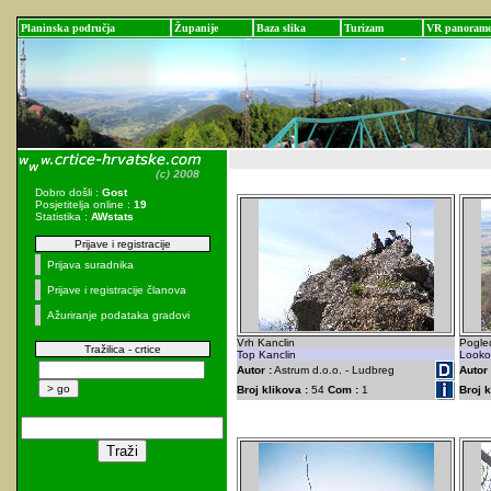
Planinska područja
Županije
Baza slika
Turizam
VR panoram
Dobro došli :
Gost
Posjetitelja online :
19
Statistika :
AWstats
Prijave i registracije
Prijava suradnika
Prijave i registracije članova
Ažuriranje podataka gradovi
Vrh Kanclin
Pogled
Tražilica - crtice
Top Kanclin
Lookou
Autor :
Astrum d.o.o. - Ludbreg
Autor 
Broj klikova :
54
Com :
1
Broj k