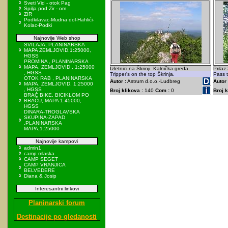
Sveti Vid - otok Pag
Spilja pod Zir - om
ZIR
Podkilavac-Mudna dol-Hahlići-
Kolac-Podki
Najnovije Web shop
SVILAJA, PLANINARSKA
MAPA ZEMLJOVID,1:25000,
HGSS
PROMINA , PLANINARSKA
MAPA, ZEMLJOVID , 1:25000
Izletnici na Škrinji. Kalnička greda.
Prilaz
, HGSS
Tripper's on the top Škrinja.
Pass t
OTOK RAB , PLANINARSKA
Autor :
Astrum d.o.o.-Ludbreg
Autor 
MAPA, ZEMLJOVID, 1:25000
, HGSS
Broj klikova :
140
Com :
0
Broj k
BRAČ BIKE, BICIKLOM PO
BRAČU, MAPA 1:45000,
HGSS
DINARA-TROGLAVSKA
SKUPINA-ZAPAD
,PLANINARSKA
MAPA,1:25000
Najnovije kampovi
admin1
camp mlaska
CAMP SEGET
CAMP VRANJICA
BELVEDERE
Diana & Josip
Interesantni linkovi
Planinarski forum
Destinacije po gledanosti