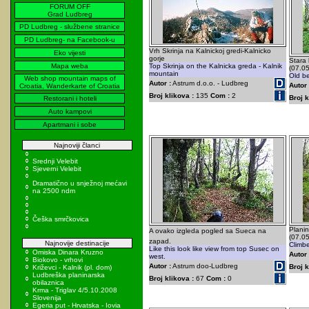
FORUM OFF
Grad Ludbreg
PD Ludbreg - službene stranice
PD Ludbreg- na Facebook-u
Vrh Skrinja na Kalnickoj gredi-Kalnicko
Eko vijesti
gorje
Stara 
Mapa weba
Top Skrinja on the Kalnicka greda - Kalnik
(07.0
mountain
Old be
Web shop mountain maps of
Autor :
Astrum d.o.o. - Ludbreg
Autor 
Croatia, Wanderkarte of Croatia
Broj klikova :
135
Com :
2
Broj k
Restorani i hoteli
Auto kampovi
Apartmani i sobe
Najnoviji članci
Srednji Velebit
Sjeverni Velebit
Dramatično u snježnoj mećavi
na 2500 ndm
Češka smrčkovica
Planin
A ovako izgleda pogled sa Sueca na
(07.0
zapad.
Najnovije destinacije
Climbe
Like this look like view from top Susec on
Omiska Dinara Kruzno
Autor 
west.
Biokovo - vrhovi
Autor :
Astrum doo-Ludbreg
Broj k
Križevci - Kalnik (pl. dom)
Ludbreška planinarska
Broj klikova :
67
Com :
0
obilaznica
Krma - Triglav 4/5.10.2008
Slovenija
Egeria put - Hrvatska - Iovia