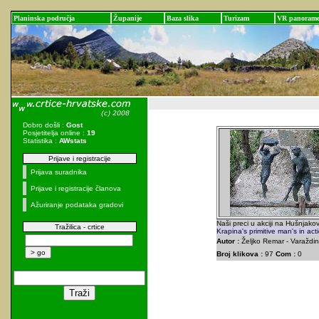
Planinska područja
Županije
Baza slika
Turizam
VR panoram
Dobro došli :
Gost
Posjetitelja online :
19
Statistika :
AWstats
Prijave i registracije
Prijava suradnika
Prijave i registracije članova
Ažuriranje podataka gradovi
Naši preci u akciji na Hušnjako
Tražilica - crtice
Krapina's primitive man's in act
Autor :
Željko Remar - Varaždin
Broj klikova :
97
Com :
0