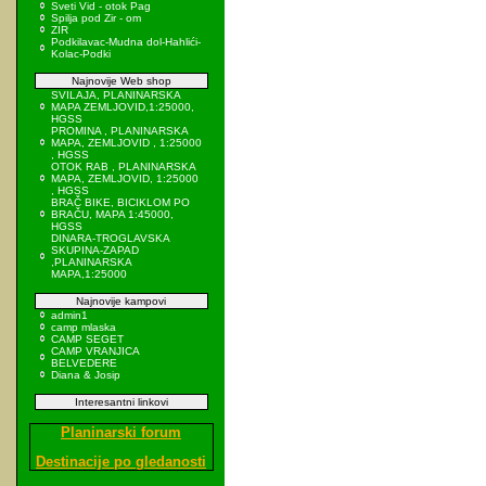
Sveti Vid - otok Pag
Spilja pod Zir - om
ZIR
Podkilavac-Mudna dol-Hahlići-
Kolac-Podki
Najnovije Web shop
SVILAJA, PLANINARSKA
MAPA ZEMLJOVID,1:25000,
HGSS
PROMINA , PLANINARSKA
MAPA, ZEMLJOVID , 1:25000
, HGSS
OTOK RAB , PLANINARSKA
MAPA, ZEMLJOVID, 1:25000
, HGSS
BRAČ BIKE, BICIKLOM PO
BRAČU, MAPA 1:45000,
HGSS
DINARA-TROGLAVSKA
SKUPINA-ZAPAD
,PLANINARSKA
MAPA,1:25000
Najnovije kampovi
admin1
camp mlaska
CAMP SEGET
CAMP VRANJICA
BELVEDERE
Diana & Josip
Interesantni linkovi
Planinarski forum
Destinacije po gledanosti