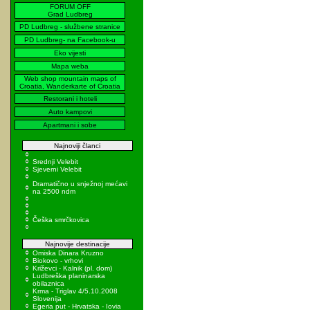
FORUM OFF
Grad Ludbreg
PD Ludbreg - službene stranice
PD Ludbreg- na Facebook-u
Eko vijesti
Mapa weba
Web shop mountain maps of
Croatia, Wanderkarte of Croatia
Restorani i hoteli
Auto kampovi
Apartmani i sobe
Najnoviji članci
Srednji Velebit
Sjeverni Velebit
Dramatično u snježnoj mećavi
na 2500 ndm
Češka smrčkovica
Najnovije destinacije
Omiska Dinara Kruzno
Biokovo - vrhovi
Križevci - Kalnik (pl. dom)
Ludbreška planinarska
obilaznica
Krma - Triglav 4/5.10.2008
Slovenija
Egeria put - Hrvatska - Iovia