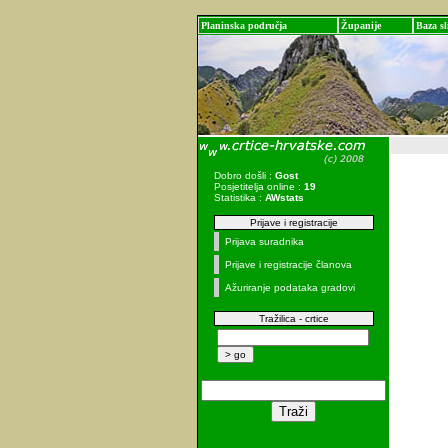
Planinska područja
Županije
Baza sl
Dobro došli :
Gost
Posjetitelja online :
19
Statistika :
AWstats
Prijave i registracije
Prijava suradnika
Prijave i registracije članova
Ažuriranje podataka gradovi
Tražilica - crtice