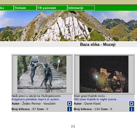
ika
Turizam
VR panorame
Informacije
Baza slika - Muzeji
Naši preci u akciji na Hušnjakovom.
Stari grad Kalnik noću .
Krapina's primitive man's in action.
Old town Kalnik in night scene .
Autor :
Željko Remar - Varaždin
Autor :
Damir Klarić
Broj klikova :
97
Com :
0
Broj klikova :
134
Com :
0
[1]