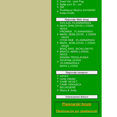
Sveti Vid - otok Pag
Spilja pod Zir - om
ZIR
Podkilavac-Mudna dol-Hahlići-
Kolac-Podki
Najnovije Web shop
SVILAJA, PLANINARSKA
MAPA ZEMLJOVID,1:25000,
HGSS
PROMINA , PLANINARSKA
MAPA, ZEMLJOVID , 1:25000
, HGSS
OTOK RAB , PLANINARSKA
MAPA, ZEMLJOVID, 1:25000
, HGSS
BRAČ BIKE, BICIKLOM PO
BRAČU, MAPA 1:45000,
HGSS
DINARA-TROGLAVSKA
SKUPINA-ZAPAD
,PLANINARSKA
MAPA,1:25000
Najnovije kampovi
admin1
camp mlaska
CAMP SEGET
CAMP VRANJICA
BELVEDERE
Diana & Josip
Interesantni linkovi
Planinarski forum
Destinacije po gledanosti