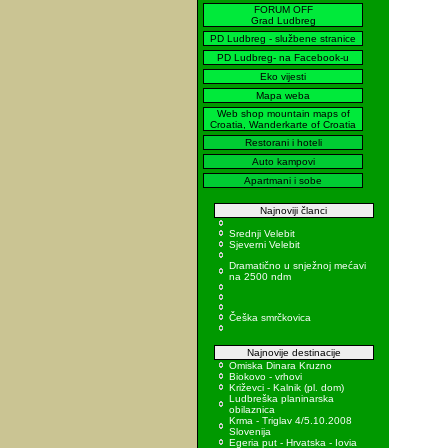
FORUM OFF
Grad Ludbreg
PD Ludbreg - službene stranice
PD Ludbreg- na Facebook-u
Eko vijesti
Mapa weba
Web shop mountain maps of
Croatia, Wanderkarte of Croatia
Restorani i hoteli
Auto kampovi
Apartmani i sobe
Najnoviji članci
Srednji Velebit
Sjeverni Velebit
Dramatično u snježnoj mećavi
na 2500 ndm
Češka smrčkovica
Najnovije destinacije
Omiska Dinara Kruzno
Biokovo - vrhovi
Križevci - Kalnik (pl. dom)
Ludbreška planinarska
obilaznica
Krma - Triglav 4/5.10.2008
Slovenija
Egeria put - Hrvatska - Iovia