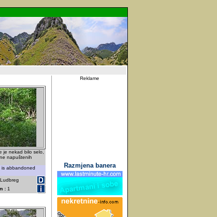
Reklame
 je nekad bilo selo,
ine napuštenih
Razmjena banera
e is abbandoned
- Ludbreg
m :
1