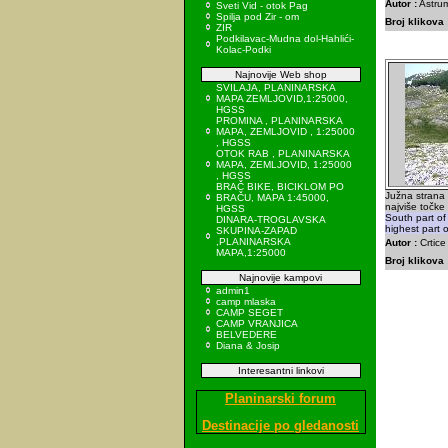
Autor :
Astrum
Sveti Vid - otok Pag
Spilja pod Zir - om
Broj klikova 
ZIR
Podkilavac-Mudna dol-Hahlići-
Kolac-Podki
Najnovije Web shop
SVILAJA, PLANINARSKA
MAPA ZEMLJOVID,1:25000,
HGSS
PROMINA , PLANINARSKA
MAPA, ZEMLJOVID , 1:25000
, HGSS
OTOK RAB , PLANINARSKA
MAPA, ZEMLJOVID, 1:25000
, HGSS
BRAČ BIKE, BICIKLOM PO
Južna strana 
BRAČU, MAPA 1:45000,
najviše točke 
HGSS
South part of
DINARA-TROGLAVSKA
highest part 
SKUPINA-ZAPAD
,PLANINARSKA
Autor :
Crtice
MAPA,1:25000
Broj klikova 
Najnovije kampovi
admin1
camp mlaska
CAMP SEGET
CAMP VRANJICA
BELVEDERE
Diana & Josip
Interesantni linkovi
Planinarski forum
Destinacije po gledanosti