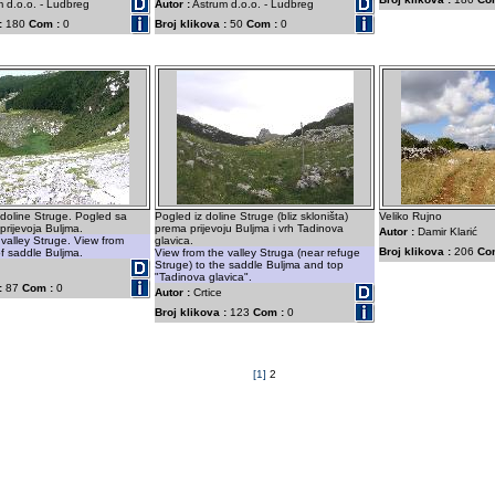
 d.o.o. - Ludbreg
Autor :
Astrum d.o.o. - Ludbreg
:
180
Com :
0
Broj klikova :
50
Com :
0
doline Struge. Pogled sa
Pogled iz doline Struge (bliz skloništa)
Veliko Rujno
prijevoja Buljma.
prema prijevoju Buljma i vrh Tadinova
Autor :
Damir Klarić
 valley Struge. View from
glavica.
Broj klikova :
206
Co
of saddle Buljma.
View from the valley Struga (near refuge
Struge) to the saddle Buljma and top
"Tadinova glavica".
:
87
Com :
0
Autor :
Crtice
Broj klikova :
123
Com :
0
[1]
2