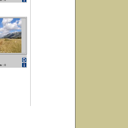
m :
0