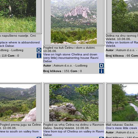
ju napušteno naselje. Crni
Dolina na dnu ravnog 
Velebit. 10.06.06.
 place where is abbandoned
Valley on bottom of Ra
lack Dabar.
Velebit.
Pogled na kuk Čelinu i dom u dubini.
dbreg - Ludbreg
Autor :
Astrum d.o.o. -
10.06.06.
View on high stone Chelina and down
:
118
Com :
0
Broj klikova :
66
Com
(very little) mountainerring house Ravni
Dabar.
Autor :
Astrum d.o.o. - Ludbreg
Broj klikova :
151
Com :
0
 Pogled prema jugu sa Čeline.
Pogled sa vrha Čelina na dolinu u Ravnom
Mali rukavac Gacke.
t. 10.06.06.
Dabru. Srednji Velebit. 10.06.06.
One's more little creek
iew to south on valley from
View from top of Chelina on valley in Ravni
Autor :
Astrum d.o.o. 
Dabar.
Broj klikova :
180
Co