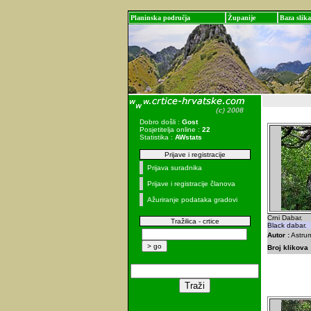
Planinska područja
Županije
Baza slika
Dobro došli :
Gost
Posjetitelja online :
22
Statistika :
AWstats
Prijave i registracije
Prijava suradnika
Prijave i registracije članova
Ažuriranje podataka gradovi
Crni Dabar.
Tražilica - crtice
Black dabar.
Autor :
Astrum
Broj klikova 