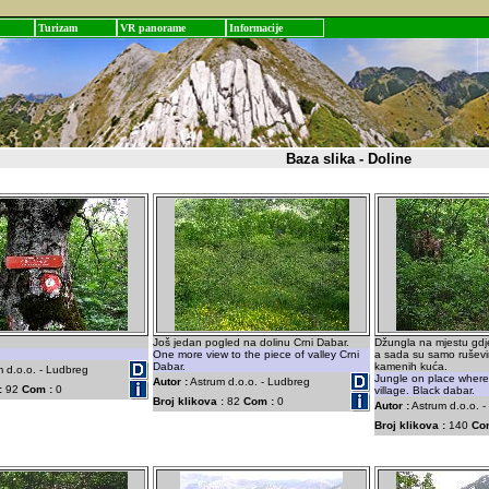
Turizam
VR panorame
Informacije
Baza slika - Doline
Još jedan pogled na dolinu Crni Dabar.
Džungla na mjestu gdje
One more view to the piece of valley Crni
a sada su samo rušev
Dabar.
kamenih kuća.
 d.o.o. - Ludbreg
Jungle on place wher
Autor :
Astrum d.o.o. - Ludbreg
:
92
Com :
0
village. Black dabar.
Broj klikova :
82
Com :
0
Autor :
Astrum d.o.o. 
Broj klikova :
140
Co