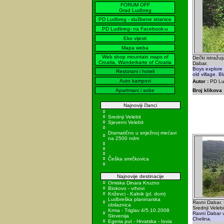
FORUM OFF
Grad Ludbreg
PD Ludbreg - službene stranice
PD Ludbreg- na Facebook-u
Eko vijesti
Mapa weba
Web shop mountain maps of
Dečki istražu
Croatia, Wanderkarte of Croatia
Dabar.
Boys explore
Restorani i hoteli
old village. B
Auto kampovi
Autor :
PD Lu
Apartmani i sobe
Broj klikova 
Najnoviji članci
Srednji Velebit
Sjeverni Velebit
Dramatično u snježnoj mećavi
na 2500 ndm
Češka smrčkovica
Najnovije destinacije
Omiska Dinara Kruzno
Biokovo - vrhovi
Križevci - Kalnik (pl. dom)
Ludbreška planinarska
Ravni Dabar.
obilaznica
Srednji Velebi
Krma - Triglav 4/5.10.2008
Ravni Dabar v
Slovenija
Chelina.
Egeria put - Hrvatska - Iovia