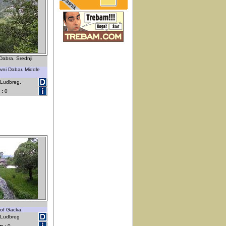
Dabra. Srednji
vni Dabar. Middle
 Ludbreg.
 :
0
 of Gacka.
- Ludbreg
m :
0