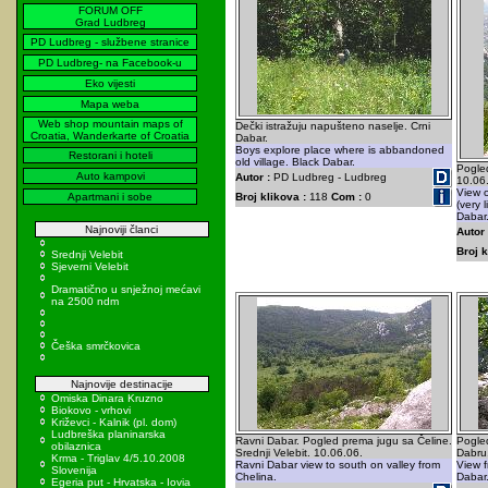
FORUM OFF
Grad Ludbreg
PD Ludbreg - službene stranice
PD Ludbreg- na Facebook-u
Eko vijesti
Mapa weba
Web shop mountain maps of
Dečki istražuju napušteno naselje. Crni
Croatia, Wanderkarte of Croatia
Dabar.
Boys explore place where is abbandoned
Restorani i hoteli
old village. Black Dabar.
Pogled
Auto kampovi
Autor :
PD Ludbreg - Ludbreg
10.06
View 
Apartmani i sobe
Broj klikova :
118
Com :
0
(very 
Dabar
Najnoviji članci
Autor 
Broj k
Srednji Velebit
Sjeverni Velebit
Dramatično u snježnoj mećavi
na 2500 ndm
Češka smrčkovica
Najnovije destinacije
Omiska Dinara Kruzno
Biokovo - vrhovi
Križevci - Kalnik (pl. dom)
Ludbreška planinarska
Ravni Dabar. Pogled prema jugu sa Čeline.
Pogle
obilaznica
Srednji Velebit. 10.06.06.
Dabru.
Krma - Triglav 4/5.10.2008
Ravni Dabar view to south on valley from
View f
Slovenija
Chelina.
Dabar
Egeria put - Hrvatska - Iovia