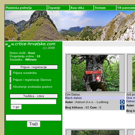
Planinska područja
Županije
Baza slika
Turizam
VR panoram
Dobro došli :
Gost
Posjetitelja online :
10
Statistika :
AWstats
Prijave i registracije
Prijava suradnika
Prijave i registracije članova
Ažuriranje podataka gradovi
Crni Dabar.
Još je
Tražilica - crtice
Black dabar.
One mo
Dabar
Autor :
Astrum d.o.o. - Ludbreg
Autor 
Broj klikova :
92
Com :
0
Broj k