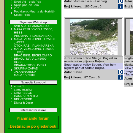
Autor :
Astrum d.o.o. - Ludbreg
Autor 
Sveti Vid - otok Pag
Spilja pod Zir - om
Broj klikova :
180
Com :
0
Broj k
ZIR
Podkilavac-Mudna dol-Hahlići-
Kolac-Podki
Najnovije Web shop
SVILAJA, PLANINARSKA
MAPA ZEMLJOVID,1:25000,
HGSS
PROMINA , PLANINARSKA
MAPA, ZEMLJOVID , 1:25000
, HGSS
OTOK RAB , PLANINARSKA
MAPA, ZEMLJOVID, 1:25000
, HGSS
BRAČ BIKE, BICIKLOM PO
Južna strana doline Struge. Pogled sa
Pogled
BRAČU, MAPA 1:45000,
najviše točke prijevoja Buljma.
prema 
HGSS
South part of valley Struge. View from
glavic
DINARA-TROGLAVSKA
highest part of saddle Buljma.
View f
SKUPINA-ZAPAD
Struge
,PLANINARSKA
Autor :
Crtice
"Tadin
MAPA,1:25000
Broj klikova :
87
Com :
0
Autor 
Najnovije kampovi
Broj k
admin1
camp mlaska
CAMP SEGET
CAMP VRANJICA
BELVEDERE
Diana & Josip
Interesantni linkovi
Planinarski forum
Destinacije po gledanosti