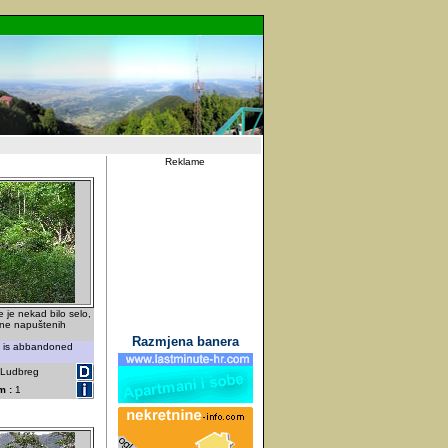
Reklame
 je nekad bilo selo,
ine napuštenih
Razmjena banera
e is abbandoned
- Ludbreg
m :
1