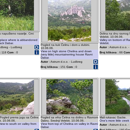
ju napušteno naselje. Crni
Dolina na dnu ravnog 
Velebit. 10.06.06.
 place where is abbandoned
Valley on bottom of Ra
lack Dabar.
Velebit.
Pogled na kuk Čelinu i dom u dubini.
dbreg - Ludbreg
Autor :
Astrum d.o.o. -
10.06.06.
View on high stone Chelina and down
:
118
Com :
0
Broj klikova :
66
Com
(very little) mountainerring house Ravni
Dabar.
Autor :
Astrum d.o.o. - Ludbreg
Broj klikova :
151
Com :
0
 Pogled prema jugu sa Čeline.
Pogled sa vrha Čelina na dolinu u Ravnom
Mali rukavac Gacke.
t. 10.06.06.
Dabru. Srednji Velebit. 10.06.06.
One's more little creek
iew to south on valley from
View from top of Chelina on valley in Ravni
Autor :
Astrum d.o.o. 
Dabar.
Broj klikova :
180
Co