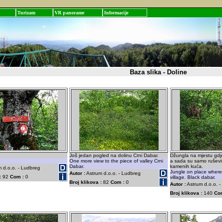
Turizam
VR panorame
Informacije
Baza slika - Doline
Još jedan pogled na dolinu Crni Dabar.
Džungla na mjestu gdje
One more view to the piece of valley Crni
a sada su samo rušev
Dabar.
kamenih kuća.
 d.o.o. - Ludbreg
Jungle on place wher
Autor :
Astrum d.o.o. - Ludbreg
:
92
Com :
0
village. Black dabar.
Broj klikova :
82
Com :
0
Autor :
Astrum d.o.o. 
Broj klikova :
140
Co