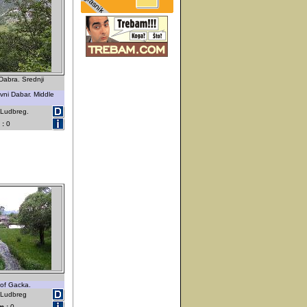
Dabra. Srednji
vni Dabar. Middle
 Ludbreg.
 :
0
 of Gacka.
- Ludbreg
m :
0