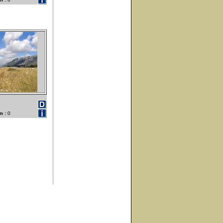
m :
0