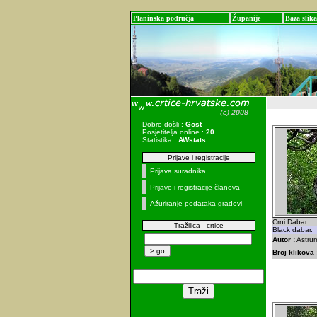
Planinska područja
Županije
Baza slika
Dobro došli :
Gost
Posjetitelja online :
20
Statistika :
AWstats
Prijave i registracije
Prijava suradnika
Prijave i registracije članova
Ažuriranje podataka gradovi
Crni Dabar.
Tražilica - crtice
Black dabar.
Autor :
Astrum
Broj klikova 