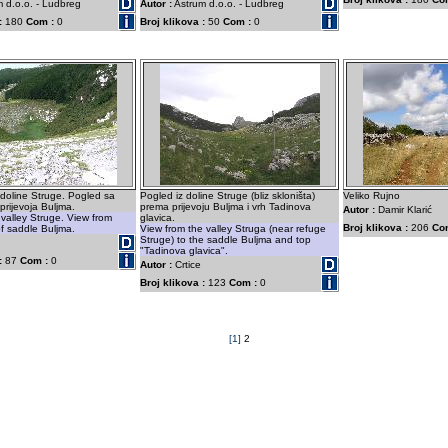
 d.o.o. - Ludbreg
Autor :
Astrum d.o.o. - Ludbreg
:
180
Com :
0
Broj klikova :
50
Com :
0
doline Struge. Pogled sa
Pogled iz doline Struge (bliz skloništa)
Veliko Rujno
prijevoja Buljma.
prema prijevoju Buljma i vrh Tadinova
Autor :
Damir Klarić
 valley Struge. View from
glavica.
Broj klikova :
206
Co
of saddle Buljma.
View from the valley Struga (near refuge
Struge) to the saddle Buljma and top
"Tadinova glavica".
:
87
Com :
0
Autor :
Crtice
Broj klikova :
123
Com :
0
[1]
2