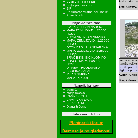
Autor :
Astrum
Sveti Vid - otok Pag
Spilja pod Zir - om
Broj klikova 
ZIR
Podkilavac-Mudna dol-Hahlići-
Kolac-Podki
Najnovije Web shop
SVILAJA, PLANINARSKA
MAPA ZEMLJOVID,1:25000,
HGSS
PROMINA , PLANINARSKA
MAPA, ZEMLJOVID , 1:25000
, HGSS
OTOK RAB , PLANINARSKA
MAPA, ZEMLJOVID, 1:25000
, HGSS
BRAČ BIKE, BICIKLOM PO
Južna strana 
BRAČU, MAPA 1:45000,
najviše točke 
HGSS
South part of
DINARA-TROGLAVSKA
highest part 
SKUPINA-ZAPAD
,PLANINARSKA
Autor :
Crtice
MAPA,1:25000
Broj klikova 
Najnovije kampovi
admin1
camp mlaska
CAMP SEGET
CAMP VRANJICA
BELVEDERE
Diana & Josip
Interesantni linkovi
Planinarski forum
Destinacije po gledanosti