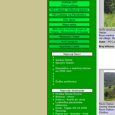
FORUM OFF
Grad Ludbreg
PD Ludbreg - službene stranice
PD Ludbreg- na Facebook-u
Eko vijesti
Mapa weba
Web shop mountain maps of
Dečki istražu
Croatia, Wanderkarte of Croatia
Dabar.
Boys explore
Restorani i hoteli
old village. B
Auto kampovi
Autor :
PD Lu
Apartmani i sobe
Broj klikova 
Najnoviji članci
Srednji Velebit
Sjeverni Velebit
Dramatično u snježnoj mećavi
na 2500 ndm
Češka smrčkovica
Najnovije destinacije
Omiska Dinara Kruzno
Biokovo - vrhovi
Križevci - Kalnik (pl. dom)
Ludbreška planinarska
Ravni Dabar.
obilaznica
Srednji Velebi
Krma - Triglav 4/5.10.2008
Ravni Dabar v
Slovenija
Chelina.
Egeria put - Hrvatska - Iovia