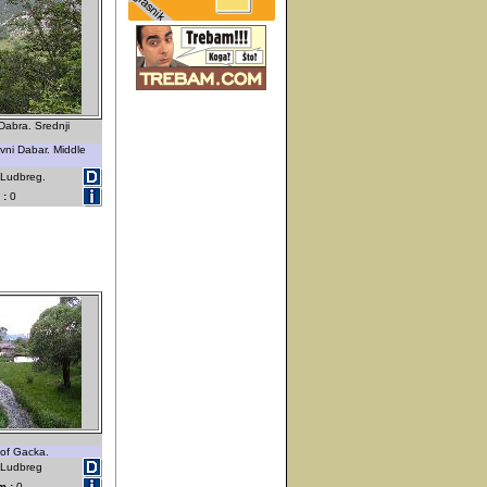
Dabra. Srednji
vni Dabar. Middle
 Ludbreg.
 :
0
 of Gacka.
- Ludbreg
m :
0