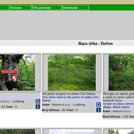
Turizam
VR panorame
Informacije
Baza slika - Doline
Još jedan pogled na dolinu Crni Dabar.
Džungla na mjestu gdje
One more view to the piece of valley Crni
a sada su samo rušev
Dabar.
kamenih kuća.
 d.o.o. - Ludbreg
Jungle on place wher
Autor :
Astrum d.o.o. - Ludbreg
:
92
Com :
0
village. Black dabar.
Broj klikova :
82
Com :
0
Autor :
Astrum d.o.o. 
Broj klikova :
140
Co