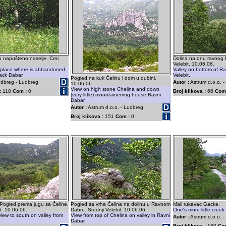
ju napušteno naselje. Crni
Dolina na dnu ravnog 
Velebit. 10.06.06.
 place where is abbandoned
Valley on bottom of Ra
lack Dabar.
Velebit.
Pogled na kuk Čelinu i dom u dubini.
dbreg - Ludbreg
Autor :
Astrum d.o.o. -
10.06.06.
View on high stone Chelina and down
:
118
Com :
0
Broj klikova :
66
Com
(very little) mountainerring house Ravni
Dabar.
Autor :
Astrum d.o.o. - Ludbreg
Broj klikova :
151
Com :
0
 Pogled prema jugu sa Čeline.
Pogled sa vrha Čelina na dolinu u Ravnom
Mali rukavac Gacke.
t. 10.06.06.
Dabru. Srednji Velebit. 10.06.06.
One's more little creek
iew to south on valley from
View from top of Chelina on valley in Ravni
Autor :
Astrum d.o.o. 
Dabar.
Broj klikova :
180
Co