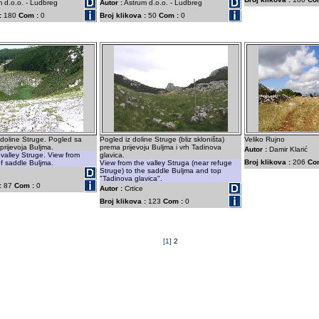
 d.o.o. - Ludbreg
Autor :
Astrum d.o.o. - Ludbreg
:
180
Com :
0
Broj klikova :
50
Com :
0
doline Struge. Pogled sa
Pogled iz doline Struge (bliz skloništa)
Veliko Rujno
prijevoja Buljma.
prema prijevoju Buljma i vrh Tadinova
Autor :
Damir Klarić
 valley Struge. View from
glavica.
Broj klikova :
206
Co
of saddle Buljma.
View from the valley Struga (near refuge
Struge) to the saddle Buljma and top
"Tadinova glavica".
:
87
Com :
0
Autor :
Crtice
Broj klikova :
123
Com :
0
[1]
2