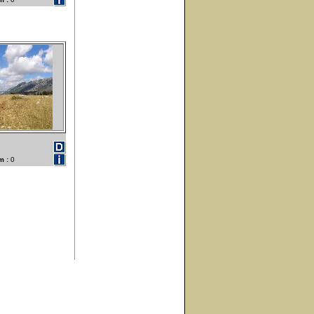
m :
0