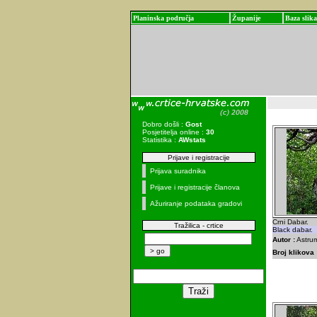
Planinska područja
Županije
Baza slika
Dobro došli :
Gost
Posjetitelja online :
30
Statistika :
AWstats
Prijave i registracije
Prijava suradnika
Prijave i registracije članova
Ažuriranje podataka gradovi
Crni Dabar.
Tražilica - crtice
Black dabar.
Autor :
Astrum
Broj klikova 