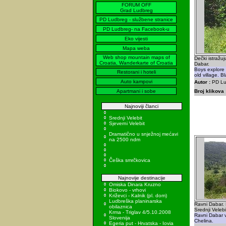
FORUM OFF
Grad Ludbreg
PD Ludbreg - službene stranice
PD Ludbreg- na Facebook-u
Eko vijesti
Mapa weba
Web shop mountain maps of
Dečki istražu
Croatia, Wanderkarte of Croatia
Dabar.
Boys explore
Restorani i hoteli
old village. B
Auto kampovi
Autor :
PD Lu
Apartmani i sobe
Broj klikova 
Najnoviji članci
Srednji Velebit
Sjeverni Velebit
Dramatično u snježnoj mećavi
na 2500 ndm
Češka smrčkovica
Najnovije destinacije
Omiska Dinara Kruzno
Biokovo - vrhovi
Križevci - Kalnik (pl. dom)
Ludbreška planinarska
Ravni Dabar.
obilaznica
Srednji Velebi
Krma - Triglav 4/5.10.2008
Ravni Dabar v
Slovenija
Chelina.
Egeria put - Hrvatska - Iovia