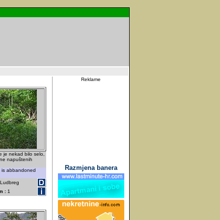
Reklame
 je nekad bilo selo,
ine napuštenih
Razmjena banera
e is abbandoned
- Ludbreg
m :
1