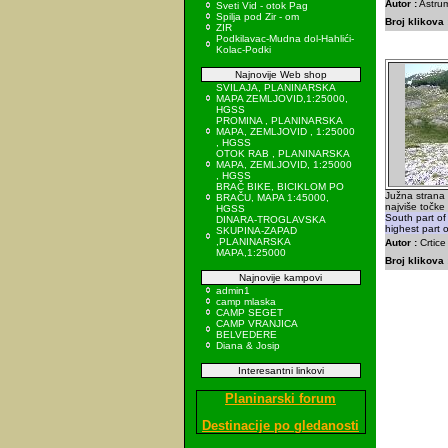
Autor :
Astrum
Sveti Vid - otok Pag
Spilja pod Zir - om
Broj klikova 
ZIR
Podkilavac-Mudna dol-Hahlići-
Kolac-Podki
Najnovije Web shop
SVILAJA, PLANINARSKA
MAPA ZEMLJOVID,1:25000,
HGSS
PROMINA , PLANINARSKA
MAPA, ZEMLJOVID , 1:25000
, HGSS
OTOK RAB , PLANINARSKA
MAPA, ZEMLJOVID, 1:25000
, HGSS
BRAČ BIKE, BICIKLOM PO
Južna strana 
BRAČU, MAPA 1:45000,
najviše točke 
HGSS
South part of
DINARA-TROGLAVSKA
highest part 
SKUPINA-ZAPAD
,PLANINARSKA
Autor :
Crtice
MAPA,1:25000
Broj klikova 
Najnovije kampovi
admin1
camp mlaska
CAMP SEGET
CAMP VRANJICA
BELVEDERE
Diana & Josip
Interesantni linkovi
Planinarski forum
Destinacije po gledanosti