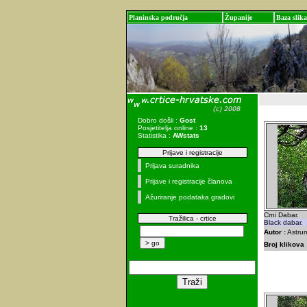
Planinska područja
Županije
Baza slika
Dobro došli :
Gost
Posjetitelja online :
13
Statistika :
AWstats
Prijave i registracije
Prijava suradnika
Prijave i registracije članova
Ažuriranje podataka gradovi
Crni Dabar.
Tražilica - crtice
Black dabar.
Autor :
Astrum
Broj klikova 