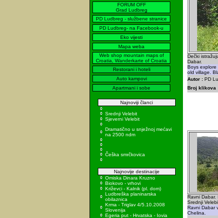
FORUM OFF
Grad Ludbreg
PD Ludbreg - službene stranice
PD Ludbreg- na Facebook-u
Eko vijesti
Mapa weba
Web shop mountain maps of
Dečki istražu
Croatia, Wanderkarte of Croatia
Dabar.
Boys explore
Restorani i hoteli
old village. B
Auto kampovi
Autor :
PD Lu
Apartmani i sobe
Broj klikova 
Najnoviji članci
Srednji Velebit
Sjeverni Velebit
Dramatično u snježnoj mećavi
na 2500 ndm
Češka smrčkovica
Najnovije destinacije
Omiska Dinara Kruzno
Biokovo - vrhovi
Križevci - Kalnik (pl. dom)
Ludbreška planinarska
Ravni Dabar.
obilaznica
Srednji Velebi
Krma - Triglav 4/5.10.2008
Ravni Dabar v
Slovenija
Chelina.
Egeria put - Hrvatska - Iovia