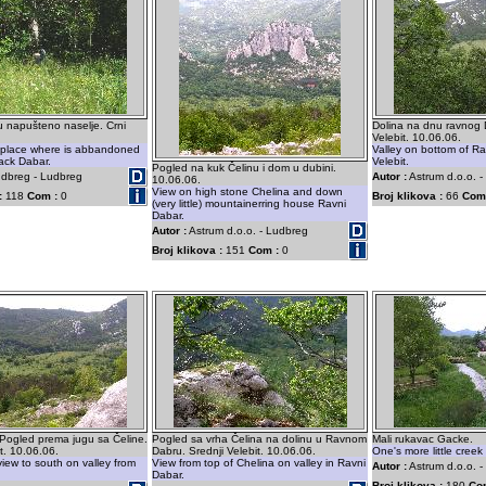
ju napušteno naselje. Crni
Dolina na dnu ravnog 
Velebit. 10.06.06.
 place where is abbandoned
Valley on bottom of Ra
lack Dabar.
Velebit.
Pogled na kuk Čelinu i dom u dubini.
dbreg - Ludbreg
Autor :
Astrum d.o.o. -
10.06.06.
View on high stone Chelina and down
:
118
Com :
0
Broj klikova :
66
Com
(very little) mountainerring house Ravni
Dabar.
Autor :
Astrum d.o.o. - Ludbreg
Broj klikova :
151
Com :
0
 Pogled prema jugu sa Čeline.
Pogled sa vrha Čelina na dolinu u Ravnom
Mali rukavac Gacke.
t. 10.06.06.
Dabru. Srednji Velebit. 10.06.06.
One's more little creek
iew to south on valley from
View from top of Chelina on valley in Ravni
Autor :
Astrum d.o.o. 
Dabar.
Broj klikova :
180
Co