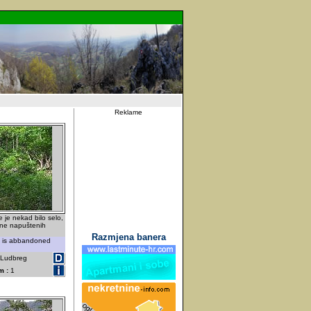
Reklame
 je nekad bilo selo,
ine napuštenih
Razmjena banera
e is abbandoned
- Ludbreg
m :
1