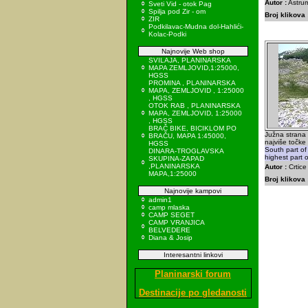
Autor :
Astrum
Sveti Vid - otok Pag
Spilja pod Zir - om
Broj klikova 
ZIR
Podkilavac-Mudna dol-Hahlići-
Kolac-Podki
Najnovije Web shop
SVILAJA, PLANINARSKA
MAPA ZEMLJOVID,1:25000,
HGSS
PROMINA , PLANINARSKA
MAPA, ZEMLJOVID , 1:25000
, HGSS
OTOK RAB , PLANINARSKA
MAPA, ZEMLJOVID, 1:25000
, HGSS
BRAČ BIKE, BICIKLOM PO
Južna strana 
BRAČU, MAPA 1:45000,
najviše točke 
HGSS
South part of
DINARA-TROGLAVSKA
highest part 
SKUPINA-ZAPAD
,PLANINARSKA
Autor :
Crtice
MAPA,1:25000
Broj klikova 
Najnovije kampovi
admin1
camp mlaska
CAMP SEGET
CAMP VRANJICA
BELVEDERE
Diana & Josip
Interesantni linkovi
Planinarski forum
Destinacije po gledanosti