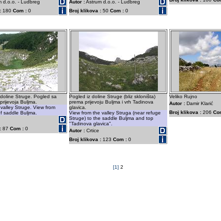
 d.o.o. - Ludbreg
Autor :
Astrum d.o.o. - Ludbreg
:
180
Com :
0
Broj klikova :
50
Com :
0
doline Struge. Pogled sa
Pogled iz doline Struge (bliz skloništa)
Veliko Rujno
prijevoja Buljma.
prema prijevoju Buljma i vrh Tadinova
Autor :
Damir Klarić
 valley Struge. View from
glavica.
Broj klikova :
206
Co
of saddle Buljma.
View from the valley Struga (near refuge
Struge) to the saddle Buljma and top
"Tadinova glavica".
:
87
Com :
0
Autor :
Crtice
Broj klikova :
123
Com :
0
[1]
2