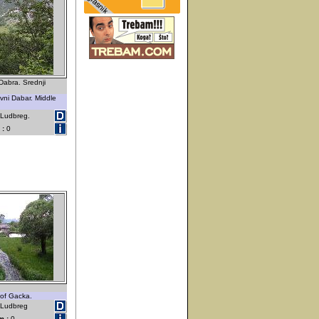
Dabra. Srednji
vni Dabar. Middle
 Ludbreg.
 :
0
 of Gacka.
- Ludbreg
m :
0