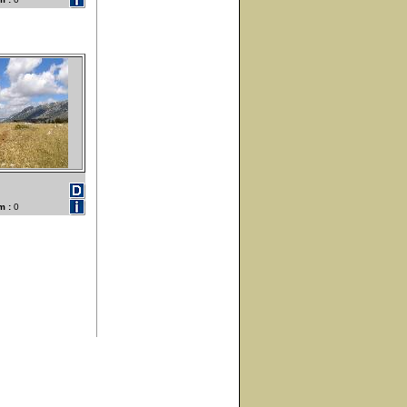
m :
0