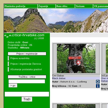
Planinska područja
Županije
Baza slika
Turizam
VR panoram
Dobro došli :
Gost
Posjetitelja online :
21
Statistika :
AWstats
Prijave i registracije
Prijava suradnika
Prijave i registracije članova
Ažuriranje podataka gradovi
Crni Dabar.
Još je
Tražilica - crtice
Black dabar.
One mo
Dabar
Autor :
Astrum d.o.o. - Ludbreg
Autor 
Broj klikova :
92
Com :
0
Broj k