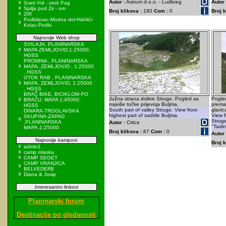
Autor :
Astrum d.o.o. - Ludbreg
Autor 
Sveti Vid - otok Pag
Spilja pod Zir - om
Broj klikova :
180
Com :
0
Broj k
ZIR
Podkilavac-Mudna dol-Hahlići-
Kolac-Podki
Najnovije Web shop
SVILAJA, PLANINARSKA
MAPA ZEMLJOVID,1:25000,
HGSS
PROMINA , PLANINARSKA
MAPA, ZEMLJOVID , 1:25000
, HGSS
OTOK RAB , PLANINARSKA
MAPA, ZEMLJOVID, 1:25000
, HGSS
BRAČ BIKE, BICIKLOM PO
Južna strana doline Struge. Pogled sa
Pogled
BRAČU, MAPA 1:45000,
najviše točke prijevoja Buljma.
prema 
HGSS
South part of valley Struge. View from
glavic
DINARA-TROGLAVSKA
highest part of saddle Buljma.
View f
SKUPINA-ZAPAD
Struge
,PLANINARSKA
Autor :
Crtice
"Tadin
MAPA,1:25000
Broj klikova :
87
Com :
0
Autor 
Najnovije kampovi
Broj k
admin1
camp mlaska
CAMP SEGET
CAMP VRANJICA
BELVEDERE
Diana & Josip
Interesantni linkovi
Planinarski forum
Destinacije po gledanosti