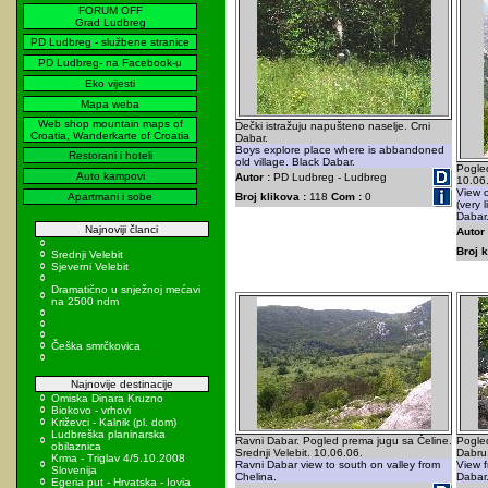
FORUM OFF
Grad Ludbreg
PD Ludbreg - službene stranice
PD Ludbreg- na Facebook-u
Eko vijesti
Mapa weba
Web shop mountain maps of
Dečki istražuju napušteno naselje. Crni
Croatia, Wanderkarte of Croatia
Dabar.
Boys explore place where is abbandoned
Restorani i hoteli
old village. Black Dabar.
Pogled
Auto kampovi
Autor :
PD Ludbreg - Ludbreg
10.06
View 
Apartmani i sobe
Broj klikova :
118
Com :
0
(very 
Dabar
Najnoviji članci
Autor 
Broj k
Srednji Velebit
Sjeverni Velebit
Dramatično u snježnoj mećavi
na 2500 ndm
Češka smrčkovica
Najnovije destinacije
Omiska Dinara Kruzno
Biokovo - vrhovi
Križevci - Kalnik (pl. dom)
Ludbreška planinarska
Ravni Dabar. Pogled prema jugu sa Čeline.
Pogle
obilaznica
Srednji Velebit. 10.06.06.
Dabru.
Krma - Triglav 4/5.10.2008
Ravni Dabar view to south on valley from
View f
Slovenija
Chelina.
Dabar
Egeria put - Hrvatska - Iovia