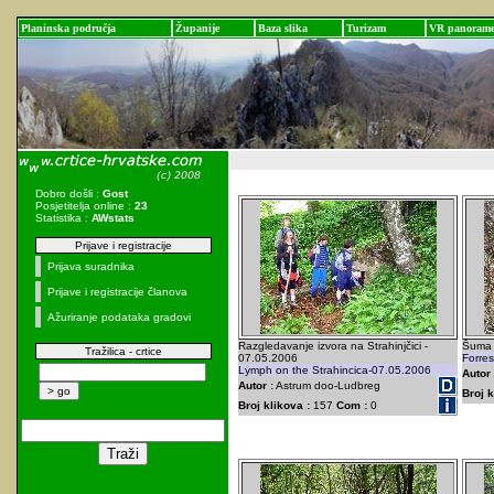
Planinska područja
Županije
Baza slika
Turizam
VR panoram
Dobro došli :
Gost
Posjetitelja online :
23
Statistika :
AWstats
Prijave i registracije
Prijava suradnika
Prijave i registracije članova
Ažuriranje podataka gradovi
Razgledavanje izvora na Strahinjčici -
Šuma 
Tražilica - crtice
07.05.2006
Forres
Lymph on the Strahincica-07.05.2006
Autor 
Autor :
Astrum doo-Ludbreg
Broj k
Broj klikova :
157
Com :
0