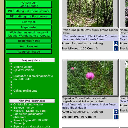
FORUM OFF
Grad Ludbreg
PD Ludbreg - službene stranice
PD Ludbreg- na Facebook-u
Eko vijesti
Mapa weba
Prolaz kroz gustu crnu šumu prema Crnom
Neobič
Web shop mountain maps of
Dabru.
Ravno
Croatia, Wanderkarte of Croatia
If You wish come to Black Dabar You must
Inter
pass over this black brush forest.
Ravni
Restorani i hoteli
Autor :
Astrum d.o.o. - Ludbreg
Autor 
Auto kampovi
Broj klikova :
105
Com :
0
Broj k
Apartmani i sobe
Najnoviji članci
Srednji Velebit
Sjeverni Velebit
Dramatično u snježnoj mećavi
na 2500 ndm
Češka smrčkovica
Cvjetak u Crnom Dabru - ako dobro
Sve b
Najnovije destinacije
pogledate mali kukac je u cvijetu.
Near C
Omiska Dinara Kruzno
Small flower with small insect inside flower
Autor 
Biokovo - vrhovi
inside Black dabar.
Broj k
Križevci - Kalnik (pl. dom)
Autor :
Astrum d.o.o. - Ludbreg
Ludbreška planinarska
Broj klikova :
96
Com :
0
obilaznica
Krma - Triglav 4/5.10.2008
Slovenija
Egeria put - Hrvatska - Iovia