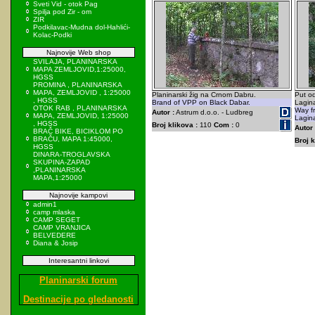
Sveti Vid - otok Pag
Spilja pod Zir - om
ZIR
Podkilavac-Mudna dol-Hahlići-
Kolac-Podki
Najnovije Web shop
SVILAJA, PLANINARSKA
MAPA ZEMLJOVID,1:25000,
HGSS
PROMINA , PLANINARSKA
MAPA, ZEMLJOVID , 1:25000
Planinarski žig na Crnom Dabru.
Put o
, HGSS
Brand of VPP on Black Dabar.
Lagin
OTOK RAB , PLANINARSKA
Way f
Autor :
Astrum d.o.o. - Ludbreg
MAPA, ZEMLJOVID, 1:25000
Lagin
, HGSS
Broj klikova :
110
Com :
0
Autor 
BRAČ BIKE, BICIKLOM PO
BRAČU, MAPA 1:45000,
Broj k
HGSS
DINARA-TROGLAVSKA
SKUPINA-ZAPAD
,PLANINARSKA
MAPA,1:25000
Najnovije kampovi
admin1
camp mlaska
CAMP SEGET
CAMP VRANJICA
BELVEDERE
Diana & Josip
Interesantni linkovi
Planinarski forum
Destinacije po gledanosti