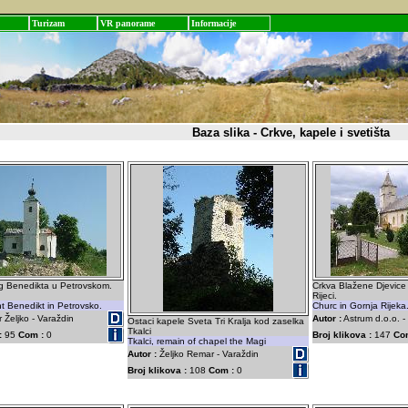
Turizam
VR panorame
Informacije
Baza slika - Crkve, kapele i svetišta
g Benedikta u Petrovskom.
Crkva Blažene Djevice 
Rijeci.
t Benedikt in Petrovsko.
Churc in Gornja Rijeka
Željko - Varaždin
Autor :
Astrum d.o.o. 
Ostaci kapele Sveta Tri Kralja kod zaselka
Tkalci
:
95
Com :
0
Broj klikova :
147
Co
Tkalci, remain of chapel the Magi
Autor :
Željko Remar - Varaždin
Broj klikova :
108
Com :
0