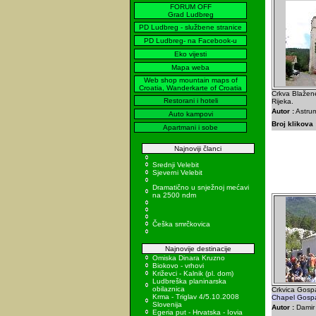
FORUM OFF
Grad Ludbreg
PD Ludbreg - službene stranice
PD Ludbreg- na Facebook-u
Eko vijesti
Mapa weba
Web shop mountain maps of
Croatia, Wanderkarte of Croatia
Crkva Blažene
Restorani i hoteli
Rijeka.
Autor :
Astrum
Auto kampovi
Broj klikova 
Apartmani i sobe
Najnoviji članci
Srednji Velebit
Sjeverni Velebit
Dramatično u snježnoj mećavi
na 2500 ndm
Češka smrčkovica
Najnovije destinacije
Omiska Dinara Kruzno
Biokovo - vrhovi
Križevci - Kalnik (pl. dom)
Ludbreška planinarska
obilaznica
Crkvica Gosp
Krma - Triglav 4/5.10.2008
Chapel Gospa
Slovenija
Autor :
Damir 
Egeria put - Hrvatska - Iovia