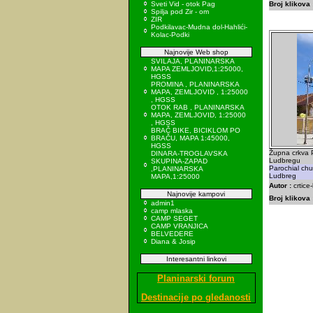
Sveti Vid - otok Pag
Broj klikova 
Spilja pod Zir - om
ZIR
Podkilavac-Mudna dol-Hahlići-
Kolac-Podki
Najnovije Web shop
SVILAJA, PLANINARSKA
MAPA ZEMLJOVID,1:25000,
HGSS
PROMINA , PLANINARSKA
MAPA, ZEMLJOVID , 1:25000
, HGSS
OTOK RAB , PLANINARSKA
MAPA, ZEMLJOVID, 1:25000
, HGSS
BRAČ BIKE, BICIKLOM PO
BRAČU, MAPA 1:45000,
HGSS
Župna crkva P
DINARA-TROGLAVSKA
Ludbregu
SKUPINA-ZAPAD
Parochial chu
,PLANINARSKA
Ludbreg
MAPA,1:25000
Autor :
crtice
Najnovije kampovi
Broj klikova 
admin1
camp mlaska
CAMP SEGET
CAMP VRANJICA
BELVEDERE
Diana & Josip
Interesantni linkovi
Planinarski forum
Destinacije po gledanosti