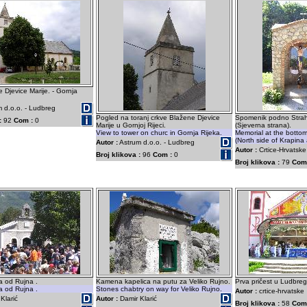
 Djevice Marije. - Gornja
 d.o.o. - Ludbreg
Pogled na toranj crkve Blažene Djevice
Spomenik podno Strahi
:
92
Com :
0
Marije u Gornjoj Rijeci.
(Sjeverna strana).
View to tower on churc in Gornja Rijeka.
Memorial at the bottom 
(North side of Krapina 
Autor :
Astrum d.o.o. - Ludbreg
Autor :
Crtice-Hrvatske
Broj klikova :
96
Com :
0
Broj klikova :
79
Com
a od Rujna .
Kamena kapelica na putu za Veliko Rujno.
Prva pričest u Ludbre
 od Rujna .
Stones chabtry on way for Veliko Rujno.
Autor :
crtice-hrvatske
Klarić
Autor :
Damir Klarić
Broj klikova :
58
Com