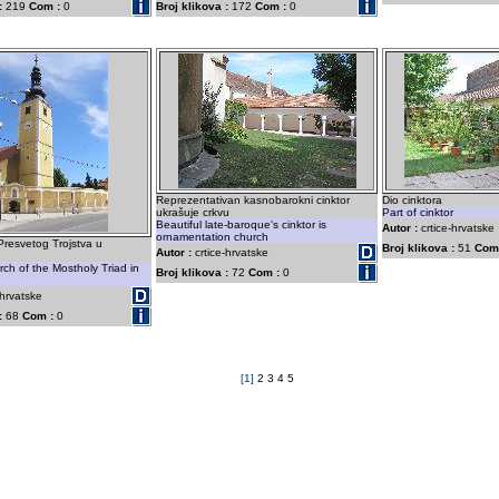
:
219
Com :
0
Broj klikova :
172
Com :
0
Reprezentativan kasnobarokni cinktor
Dio cinktora
ukrašuje crkvu
Part of cinktor
Beautiful late-baroque's cinktor is
Autor :
crtice-hrvatske
ornamentation church
resvetog Trojstva u
Broj klikova :
51
Com
Autor :
crtice-hrvatske
rch of the Mostholy Triad in
Broj klikova :
72
Com :
0
-hrvatske
:
68
Com :
0
[1]
2
3
4
5