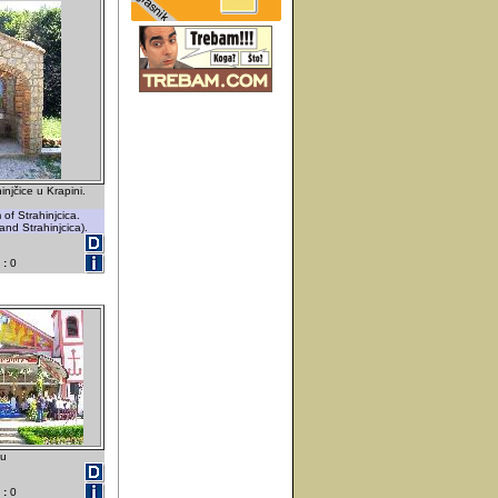
njčice u Krapini.
of Strahinjcica.
and Strahinjcica).
 :
0
gu
 :
0