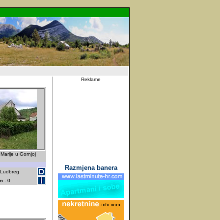
Reklame
Marije u Gornjoj
.
Razmjena banera
- Ludbreg
m :
0