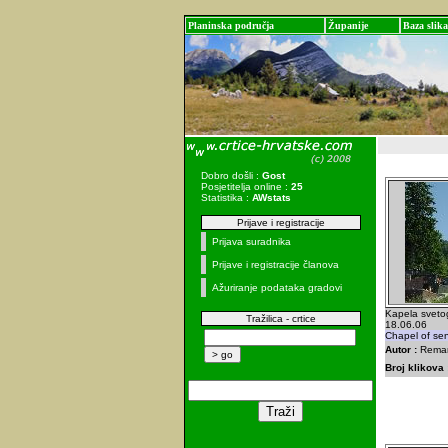
Planinska područja
Županije
Baza slika
Dobro došli :
Gost
Posjetitelja online :
25
Statistika :
AWstats
Prijave i registracije
Prijava suradnika
Prijave i registracije članova
Ažuriranje podataka gradovi
Kapela sveto
Tražilica - crtice
18.06.06
Chapel of sen
Autor :
Remar 
Broj klikova 