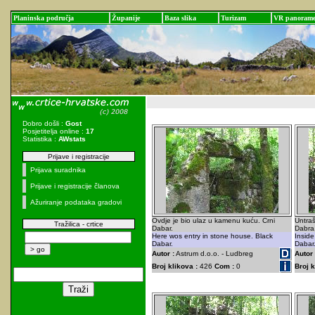
Planinska područja
Županije
Baza slika
Turizam
VR panoram
Dobro došli :
Gost
Posjetitelja online :
17
Statistika :
AWstats
Prijave i registracije
Prijava suradnika
Prijave i registracije članova
Ažuriranje podataka gradovi
Ovdje je bio ulaz u kamenu kuću. Crni
Untra
Tražilica - crtice
Dabar.
Dabra
Here wos entry in stone house. Black
Inside
Dabar.
Dabar
Autor :
Astrum d.o.o. - Ludbreg
Autor 
Broj klikova :
426
Com :
0
Broj k