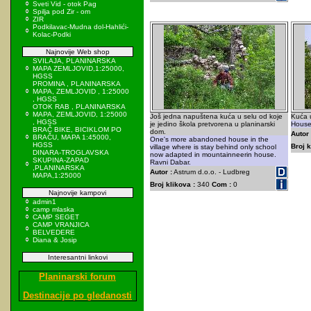
Sveti Vid - otok Pag
Spilja pod Zir - om
ZIR
Podkilavac-Mudna dol-Hahlići-
Kolac-Podki
Najnovije Web shop
SVILAJA, PLANINARSKA
MAPA ZEMLJOVID,1:25000,
HGSS
PROMINA , PLANINARSKA
MAPA, ZEMLJOVID , 1:25000
, HGSS
OTOK RAB , PLANINARSKA
MAPA, ZEMLJOVID, 1:25000
Još jedna napuštena kuća u selu od koje
Kuća 
, HGSS
je jedino škola pretvorena u planinarski
House
BRAČ BIKE, BICIKLOM PO
dom.
Autor 
BRAČU, MAPA 1:45000,
One's more abandoned house in the
HGSS
Broj k
village where is stay behind only school
DINARA-TROGLAVSKA
now adapted in mountainneerin house.
SKUPINA-ZAPAD
Ravni Dabar.
,PLANINARSKA
Autor :
Astrum d.o.o. - Ludbreg
MAPA,1:25000
Broj klikova :
340
Com :
0
Najnovije kampovi
admin1
camp mlaska
CAMP SEGET
CAMP VRANJICA
BELVEDERE
Diana & Josip
Interesantni linkovi
Planinarski forum
Destinacije po gledanosti