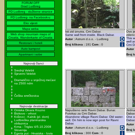
FORUM OFF
Grad Ludbreg
PD Ludbreg - službene stranice
PD Ludbreg- na Facebook-u
Eko vijesti
Mapa weba
Isti zid iznutra. Crni Dabar.
Ovo je
Web shop mountain maps of
Same wall from inside. Black Dabar.
zdence
Croatia, Wanderkarte of Croatia
This w
Autor :
Astrum d.o.o. - Ludbreg
well a
Restorani i hoteli
Broj klikova :
191
Com :
0
Crni D
Auto kampovi
Autor 
Apartmani i sobe
Broj k
Najnoviji članci
Srednji Velebit
Sjeverni Velebit
Dramatično u snježnoj mećavi
na 2500 ndm
Češka smrčkovica
Najnovije destinacije
Omiska Dinara Kruzno
Napušteno selo Ravni Dabar. Bunar.
Jedna
Biokovo - vrhovi
Putokaz za Crni Dabar.
Dabar
Križevci - Kalnik (pl. dom)
Abandone village Ravni Dabar. Old water-
One o
Ludbreška planinarska
well. On him is now sign post for Ravni
Dabar
obilaznica
Dabar.
Autor 
Krma - Triglav 4/5.10.2008
Autor :
Astrum d.o.o. - Ludbreg
Broj k
Slovenija
Broj klikova :
300
Com :
0
Egeria put - Hrvatska - Iovia