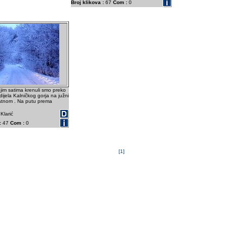
Broj klikova :
67
Com :
0
njim satima krenuli smo preko
dijela Kalničkog gorja na južni
atnom . Na putu prema
Klarić
:
47
Com :
0
[1]