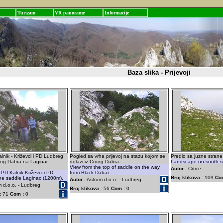
Turizam
VR panorame
Informacije
Baza slika - Prijevoji
lnik - Križevci i PD Ludbreg
Pogled sa vrha prijevoj na stazu kojom se
Predio sa juzne strane 
Crnog Dabra na Laginac
dolazi iz Crnog Dabra.
Landscape on south si
View from the top of saddle on the way
Autor :
Crtice
PD Kalnik Križevci i PD
from Black Dabar.
Broj klikova :
109
Co
he saddle Laginac (1200m).
Autor :
Astrum d.o.o. - Ludbreg
 d.o.o. - Ludbreg
Broj klikova :
56
Com :
0
:
71
Com :
0