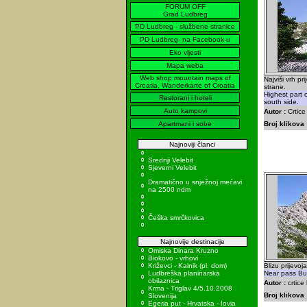
FORUM OFF
Grad Ludbreg
PD Ludbreg - službene stranice
PD Ludbreg- na Facebook-u
Eko vijesti
Mapa weba
Web shop mountain maps of
Najviši vrh pr
Croatia, Wanderkarte of Croatia
strane.
Highest part 
Restorani i hoteli
south side.
Auto kampovi
Autor :
Crtice
Apartmani i sobe
Broj klikova 
Najnoviji članci
Srednji Velebit
Sjeverni Velebit
Dramatično u snježnoj mećavi
na 2500 ndm
Češka smrčkovica
Najnovije destinacije
Omiska Dinara Kruzno
Biokovo - vrhovi
Križevci - Kalnik (pl. dom)
Blizu prijevo
Ludbreška planinarska
Near pass Bu
obilaznica
Autor :
crtice
Krma - Triglav 4/5.10.2008
Broj klikova 
Slovenija
Egeria put - Hrvatska - Iovia