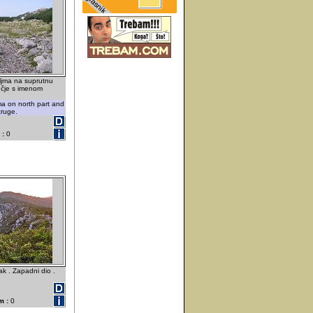
ljma na suprutnu
učje s imenom
ma on north part and
ruge.
 :
0
ak . Zapadni dio .
m :
0