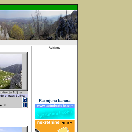
Reklame
prijevoja Buljma.
de of pass Buljma.
Razmjena banera
m :
0