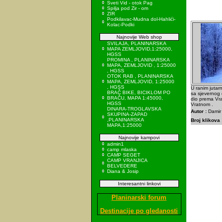
Sveti Vid - otok Pag
Spilja pod Zir - om
ZIR
Podkilavac-Mudna dol-Hahlići-
Kolac-Podki
Najnovije Web shop
SVILAJA, PLANINARSKA
MAPA ZEMLJOVID,1:25000,
HGSS
PROMINA , PLANINARSKA
MAPA, ZEMLJOVID , 1:25000
, HGSS
OTOK RAB , PLANINARSKA
MAPA, ZEMLJOVID, 1:25000
, HGSS
U ranim jutar
BRAČ BIKE, BICIKLOM PO
sa sjevernog 
BRAČU, MAPA 1:45000,
dio prema Vr
HGSS
Vratnom .
DINARA-TROGLAVSKA
Autor :
Damir 
SKUPINA-ZAPAD
,PLANINARSKA
Broj klikova 
MAPA,1:25000
Najnovije kampovi
admin1
camp mlaska
CAMP SEGET
CAMP VRANJICA
BELVEDERE
Diana & Josip
Interesantni linkovi
Planinarski forum
Destinacije po gledanosti