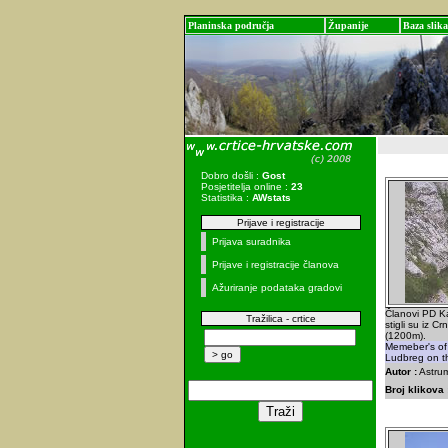
Planinska područja
Županije
Baza slika
Dobro došli :
Gost
Posjetitelja online :
23
Statistika :
AWstats
Prijave i registracije
Prijava suradnika
Prijave i registracije članova
Ažuriranje podataka gradovi
Članovi PD Ka
Tražilica - crtice
stigli su iz 
(1200m).
Memeber's of 
Ludbreg on t
Autor :
Astrum
Broj klikova 