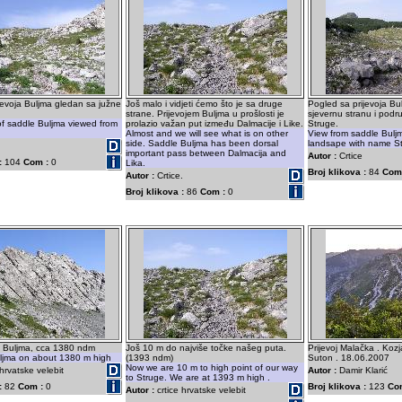
ijevoja Buljma gledan sa južne
Još malo i vidjeti ćemo što je sa druge
Pogled sa prijevoja Bu
strane. Prijevojem Buljma u prošlosti je
sjevernu stranu i podr
of saddle Buljma viewed from
prolazio važan put između Dalmacije i Like.
Struge.
Almost and we will see what is on other
View from saddle Bulj
side. Saddle Buljma has been dorsal
landsape with name St
important pass between Dalmacija and
Autor :
Crtice
:
104
Com :
0
Lika.
Broj klikova :
84
Com
Autor :
Crtice.
Broj klikova :
86
Com :
0
ja Buljma, cca 1380 ndm
Još 10 m do najviše točke našeg puta.
Prijevoj Malačka . Kozj
ljma on about 1380 m high
(1393 ndm)
Suton . 18.06.2007
Now we are 10 m to high point of our way
 hrvatske velebit
Autor :
Damir Klarić
to Struge. We are at 1393 m high .
:
82
Com :
0
Broj klikova :
123
Co
Autor :
crtice hrvatske velebit