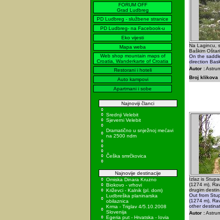
FORUM OFF
Grad Ludbreg
PD Ludbreg - službene stranice
PD Ludbreg- na Facebook-u
Eko vijesti
Na Lagincu, 
Mapa weba
Baškim Oštar
Web shop mountain maps of
On the saddl
Croatia, Wanderkarte of Croatia
direction Bas
Autor :
Astrum
Restorani i hoteli
Broj klikova 
Auto kampovi
Apartmani i sobe
Najnoviji članci
Srednji Velebit
Sjeverni Velebit
Dramatično u snježnoj mećavi
na 2500 ndm
Češka smrčkovica
Najnovije destinacije
Izlaz is Stup
Omiska Dinara Kruzno
(1274 m), Ra
Biokovo - vrhovi
drugim destin
Križevci - Kalnik (pl. dom)
Out from Stup
Ludbreška planinarska
(1274 m), Rav
obilaznica
other destinat
Krma - Triglav 4/5.10.2008
Slovenija
Autor :
Astrum
Egeria put - Hrvatska - Iovia