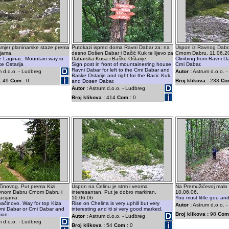
smjer planinarske staze prema
Putokazi ispred doma Ravni Dabar za: na
Uspon iz Ravnog Dabr
ijama.
desno Došen Dabar i Bačić Kuk te lijevo za
Crnom Dabru. 11.06.2
e Laginac. Mountain way in
Dabarska Kosa i Baške Oštarije.
Climbing from Ravni D
ke Ostarija
Sign post in front of mountainerring house
Crni Dabar.
Ravni Dabar for left to the Crni Dabar and
 d.o.o. - Ludbreg
Autor :
Astrum d.o.o. 
Baske Ostarije and right for the Bacic Kuk
:
49
Com :
0
Broj klikova :
233
Co
and Dosen Dabar.
Autor :
Astrum d.o.o. - Ludbreg
Broj klikova :
414
Com :
0
ačinovog. Put prema Kizi
Uspon na Čelinu je strm i veoma
Na Premužićevoj malo 
vnom Dabru Crnom Dabru i
interesantan. Put je dobro markiran.
10.06.06.
acijama.
10.06.06
You must little gou and
ačinovo. Way for top Kiza
Rise on Chelina is very uphill but very
Autor :
Astrum d.o.o. 
ni Dabar or Crni Dabar and
interesting and iti si very good marked.
Broj klikova :
98
Com
ion.
Autor :
Astrum d.o.o. - Ludbreg
 d.o.o. - Ludbreg
Broj klikova :
54
Com :
0