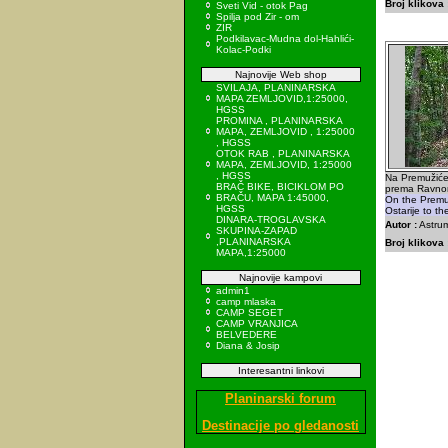
Broj klikova 
Sveti Vid - otok Pag
Spilja pod Zir - om
ZIR
Podkilavac-Mudna dol-Hahlići-
Kolac-Podki
Najnovije Web shop
SVILAJA, PLANINARSKA
MAPA ZEMLJOVID,1:25000,
HGSS
PROMINA , PLANINARSKA
MAPA, ZEMLJOVID , 1:25000
, HGSS
OTOK RAB , PLANINARSKA
MAPA, ZEMLJOVID, 1:25000
, HGSS
Na Premužićev
BRAČ BIKE, BICIKLOM PO
prema Ravno
BRAČU, MAPA 1:45000,
On the Premu
HGSS
Ostarije to t
DINARA-TROGLAVSKA
Autor :
Astrum
SKUPINA-ZAPAD
,PLANINARSKA
Broj klikova 
MAPA,1:25000
Najnovije kampovi
admin1
camp mlaska
CAMP SEGET
CAMP VRANJICA
BELVEDERE
Diana & Josip
Interesantni linkovi
Planinarski forum
Destinacije po gledanosti