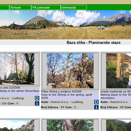
Turizam
VR panorame
Informacije
Baza slika - Planinarske staze
 po zimi 12/2006
krinja in the winter Decembar-
Prilaz Skrinji u proljece 4/2006
Izrada markacija za Skr
Pass to the Skrinja in the spring, aprill
Making blaze to the Sk
2006
mountains.
 d.o.o. - Ludbreg
Autor :
Astrum d.o.o. - Ludbreg
Autor :
Astrum d.o.o. 
:
104
Com :
0
Broj klikova :
85
Com :
0
Broj klikova :
88
Com