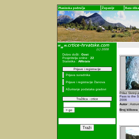
Planinska područja
Županije
Baza slika
Dobro došli :
Gost
Posjetitelja online :
22
Statistika :
AWstats
Prijave i registracije
Prijava suradnika
Prijave i registracije članova
Ažuriranje podataka gradovi
Prilaz Skrinji
Pass to the S
Tražilica - crtice
2006
Autor :
Astrum
Broj klikova 