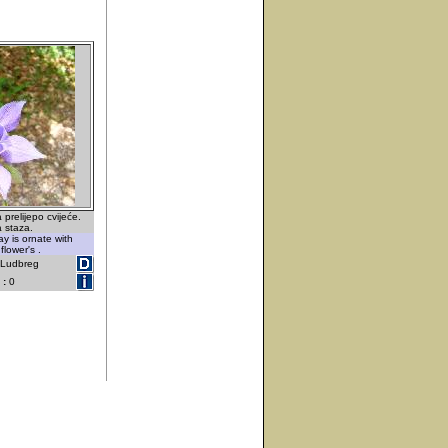
 prelijepo cvijeće.
 staza.
y is ornate with
lower's .
- Ludbreg
 :
0