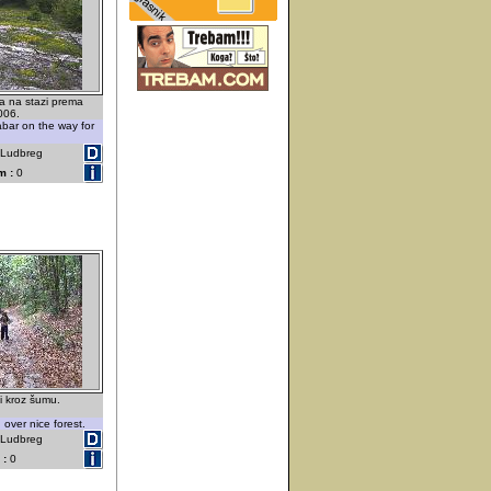
a na stazi prema
006.
abar on the way for
- Ludbreg
m :
0
i kroz šumu.
 over nice forest.
- Ludbreg
 :
0