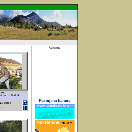
Reklame
inju.
rinja on Kalnik
Razmjena banera
- Ludbreg
 :
0