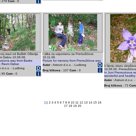
:
279
Com :
0
oj stazi od Baških Ošterija
I slika za uspomenu sa Premužićeve.
m Dabru 10.06.06.
10.11.06.
ziceva way from Baske
Picture for memory from Premužićeva way.
he Ravni Dabar.
Autor :
Astrum d.o.o. - Ludbreg
U lipnju stazu ukrašava
 d.o.o. - Ludbreg
10.06.06. Premužićeva
Broj klikova :
107
Com :
0
In Juni Premuziceva wa
:
95
Com :
0
wonderful and healthy f
Autor :
Astrum d.o.o. 
Broj klikova :
72
Com
[1]
2
3
4
5
6
7
8
9
10
11
12
13
14
15
16
17
18
19
20