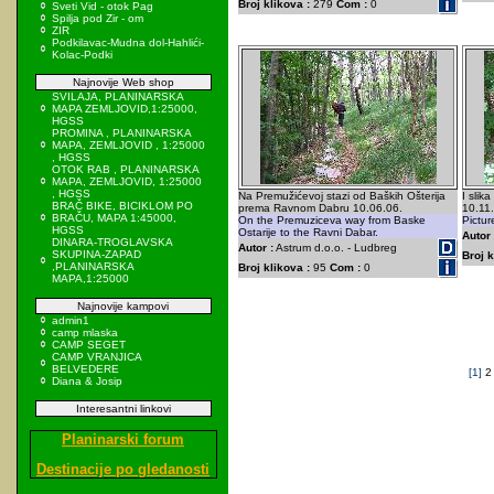
Broj klikova :
279
Com :
0
Sveti Vid - otok Pag
Spilja pod Zir - om
ZIR
Podkilavac-Mudna dol-Hahlići-
Kolac-Podki
Najnovije Web shop
SVILAJA, PLANINARSKA
MAPA ZEMLJOVID,1:25000,
HGSS
PROMINA , PLANINARSKA
MAPA, ZEMLJOVID , 1:25000
, HGSS
OTOK RAB , PLANINARSKA
MAPA, ZEMLJOVID, 1:25000
, HGSS
Na Premužićevoj stazi od Baških Ošterija
I sli
BRAČ BIKE, BICIKLOM PO
prema Ravnom Dabru 10.06.06.
10.11
BRAČU, MAPA 1:45000,
On the Premuziceva way from Baske
Pictu
HGSS
Ostarije to the Ravni Dabar.
Autor 
DINARA-TROGLAVSKA
Autor :
Astrum d.o.o. - Ludbreg
SKUPINA-ZAPAD
Broj k
,PLANINARSKA
Broj klikova :
95
Com :
0
MAPA,1:25000
Najnovije kampovi
admin1
camp mlaska
CAMP SEGET
CAMP VRANJICA
BELVEDERE
[1]
Diana & Josip
Interesantni linkovi
Planinarski forum
Destinacije po gledanosti