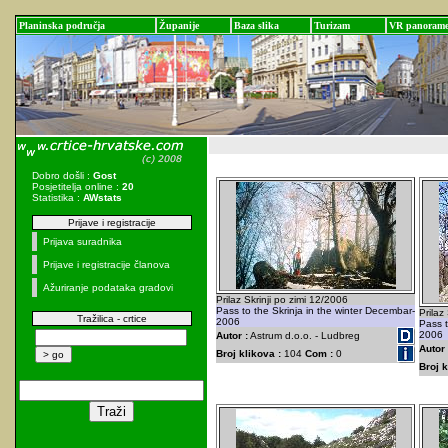
Planinska područja
Županije
Baza slika
Turizam
VR panoram
Dobro došli :
Gost
Posjetitelja online :
20
Statistika :
AWstats
Prijave i registracije
Prijava suradnika
Prijave i registracije članova
Ažuriranje podataka gradovi
Prilaz Skrinji po zimi 12/2006
Pass to the Skrinja in the winter Decembar-
Prilaz
Tražilica - crtice
2006
Pass t
2006
Autor :
Astrum d.o.o. - Ludbreg
Autor 
Broj klikova :
104
Com :
0
Broj k