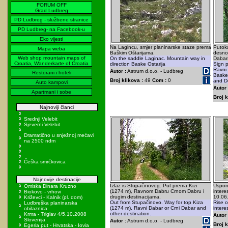
FORUM OFF
Grad Ludbreg
PD Ludbreg - službene stranice
PD Ludbreg- na Facebook-u
Eko vijesti
Na Lagincu, smjer planinarske staze prema
Putok
Mapa weba
Baškim Oštarijama.
desno 
Web shop mountain maps of
On the saddle Laginac. Mountain way in
Dabars
Croatia, Wanderkarte of Croatia
direction Baske Ostarija
Sign p
Ravni 
Autor :
Astrum d.o.o. - Ludbreg
Restorani i hoteli
Baske 
Broj klikova :
49
Com :
0
and D
Auto kampovi
Autor 
Apartmani i sobe
Broj k
Najnoviji članci
Srednji Velebit
Sjeverni Velebit
Dramatično u snježnoj mećavi
na 2500 ndm
Češka smrčkovica
Najnovije destinacije
Izlaz is Stupačinovog. Put prema Kizi
Uspon 
Omiska Dinara Kruzno
(1274 m), Ravnom Dabru Crnom Dabru i
intere
Biokovo - vrhovi
drugim destinacijama.
10.06
Križevci - Kalnik (pl. dom)
Out from Stupačinovo. Way for top Kiza
Rise o
Ludbreška planinarska
(1274 m), Ravni Dabar or Crni Dabar and
intere
obilaznica
other destination.
Krma - Triglav 4/5.10.2008
Autor 
Slovenija
Autor :
Astrum d.o.o. - Ludbreg
Broj k
Egeria put - Hrvatska - Iovia