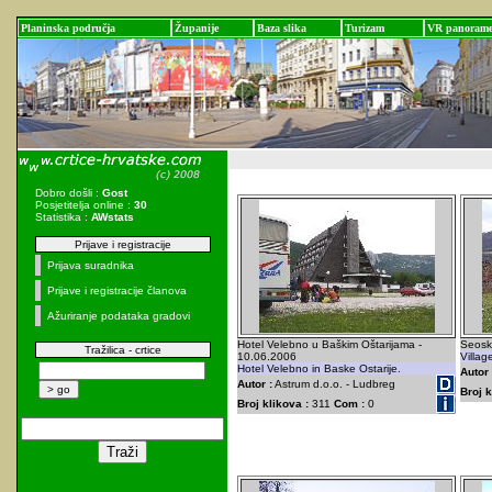
Planinska područja
Županije
Baza slika
Turizam
VR panoram
Dobro došli :
Gost
Posjetitelja online :
30
Statistika :
AWstats
Prijave i registracije
Prijava suradnika
Prijave i registracije članova
Ažuriranje podataka gradovi
Hotel Velebno u Baškim Oštarijama -
Seoska
Tražilica - crtice
10.06.2006
Villag
Hotel Velebno in Baske Ostarije.
Autor 
Autor :
Astrum d.o.o. - Ludbreg
Broj k
Broj klikova :
311
Com :
0