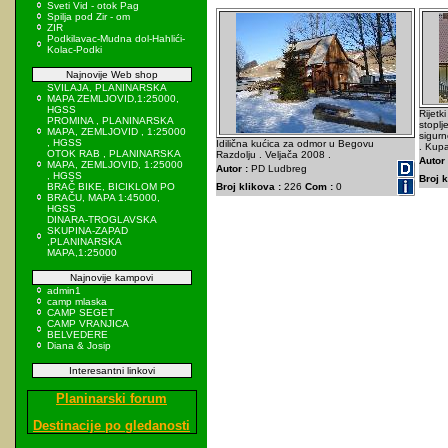
Sveti Vid - otok Pag
Spilja pod Zir - om
ZIR
Podkilavac-Mudna dol-Hahlići-
Kolac-Podki
Najnovije Web shop
SVILAJA, PLANINARSKA
MAPA ZEMLJOVID,1:25000,
HGSS
Rijetk
PROMINA , PLANINARSKA
stoplj
MAPA, ZEMLJOVID , 1:25000
sigurn
, HGSS
Idilična kućica za odmor u Begovu
. Kupa
OTOK RAB , PLANINARSKA
Razdolju . Veljača 2008 .
Autor 
MAPA, ZEMLJOVID, 1:25000
Autor :
PD Ludbreg
, HGSS
Broj k
BRAČ BIKE, BICIKLOM PO
Broj klikova :
226
Com :
0
BRAČU, MAPA 1:45000,
HGSS
DINARA-TROGLAVSKA
SKUPINA-ZAPAD
,PLANINARSKA
MAPA,1:25000
Najnovije kampovi
admin1
camp mlaska
CAMP SEGET
CAMP VRANJICA
BELVEDERE
Diana & Josip
Interesantni linkovi
Planinarski forum
Destinacije po gledanosti