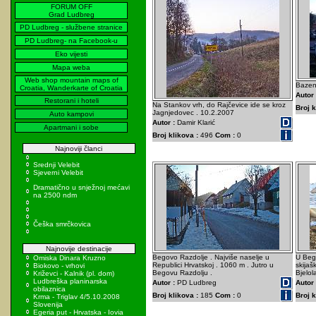
FORUM OFF
Grad Ludbreg
PD Ludbreg - službene stranice
PD Ludbreg- na Facebook-u
Eko vijesti
Mapa weba
Web shop mountain maps of
Bazeni
Croatia, Wanderkarte of Croatia
Autor 
Restorani i hoteli
Na Stankov vrh, do Rajčevice ide se kroz
Broj k
Jagnjedovec . 10.2.2007
Auto kampovi
Autor :
Damir Klarić
Apartmani i sobe
Broj klikova :
496
Com :
0
Najnoviji članci
Srednji Velebit
Sjeverni Velebit
Dramatično u snježnoj mećavi
na 2500 ndm
Češka smrčkovica
Najnovije destinacije
Begovo Razdolje . Najviše naselje u
U Beg
Omiska Dinara Kruzno
Republici Hrvatskoj . 1060 m . Jutro u
skijaš
Biokovo - vrhovi
Begovu Razdolju .
Bjelol
Križevci - Kalnik (pl. dom)
Ludbreška planinarska
Autor :
PD Ludbreg
Autor 
obilaznica
Broj klikova :
185
Com :
0
Broj k
Krma - Triglav 4/5.10.2008
Slovenija
Egeria put - Hrvatska - Iovia