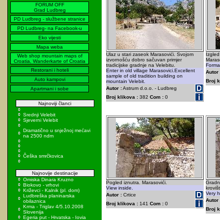
FORUM OFF
Grad Ludbreg
PD Ludbreg - službene stranice
PD Ludbreg- na Facebook-u
Eko vijesti
Mapa weba
Ulaz u stari zaseok Marasovići. Svojom
Izgled
Web shop mountain maps of
izvornošću dobro sačuvan primjer
Maraso
Croatia, Wanderkarte of Croatia
tradicijske gradnje na Velebitu.
Format
Restorani i hoteli
Enter in old village Marasovici.Excellent
Autor 
sample of old tradition building on
Auto kampovi
Broj k
mountain Velebit.
Autor :
Astrum d.o.o. - Ludbreg
Apartmani i sobe
Broj klikova :
382
Com :
0
Najnoviji članci
Srednji Velebit
Sjeverni Velebit
Dramatično u snježnoj mećavi
na 2500 ndm
Češka smrčkovica
Najnovije destinacije
Omiska Dinara Kruzno
Pogled iznutra. Marasovići.
Gradn
Biokovo - vrhovi
View inside.
kroviš
Križevci - Kalnik (pl. dom)
Very h
Autor :
Crtice
Ludbreška planinarska
Autor 
obilaznica
Broj klikova :
141
Com :
0
Krma - Triglav 4/5.10.2008
Broj k
Slovenija
Egeria put - Hrvatska - Iovia