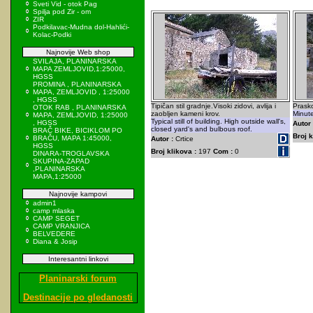
Sveti Vid - otok Pag
Spilja pod Zir - om
ZIR
Podkilavac-Mudna dol-Hahlići-
Kolac-Podki
Najnovije Web shop
SVILAJA, PLANINARSKA
MAPA ZEMLJOVID,1:25000,
HGSS
PROMINA , PLANINARSKA
MAPA, ZEMLJOVID , 1:25000
, HGSS
Tipičan stil gradnje.Visoki zidovi, avlija i
Prasko
OTOK RAB , PLANINARSKA
zaobljen kameni krov.
Minute
MAPA, ZEMLJOVID, 1:25000
Typical still of building. High outside wall's,
, HGSS
Autor 
closed yard's and bulbous roof.
BRAČ BIKE, BICIKLOM PO
Broj k
BRAČU, MAPA 1:45000,
Autor :
Crtice
HGSS
Broj klikova :
197
Com :
0
DINARA-TROGLAVSKA
SKUPINA-ZAPAD
,PLANINARSKA
MAPA,1:25000
Najnovije kampovi
admin1
camp mlaska
CAMP SEGET
CAMP VRANJICA
BELVEDERE
Diana & Josip
Interesantni linkovi
Planinarski forum
Destinacije po gledanosti