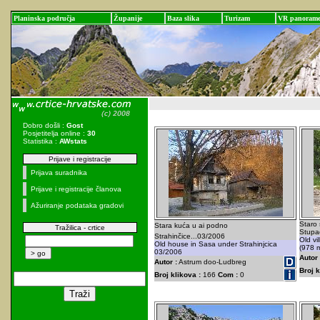
Planinska područja
Županije
Baza slika
Turizam
VR panoram
Dobro došli :
Gost
Posjetitelja online :
30
Statistika :
AWstats
Prijave i registracije
Prijava suradnika
Prijave i registracije članova
Ažuriranje podataka gradovi
Staro 
Stara kuća u ai podno
Tražilica - crtice
Stupa
Strahinčice...03/2006
Old vi
Old house in Sasa under Strahinjcica
(978 
03/2006
Autor 
Autor :
Astrum doo-Ludbreg
Broj k
Broj klikova :
166
Com :
0