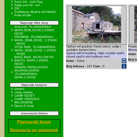
Sveti Vid - otok Pag
Spilja pod Zir - om
ZIR
Podkilavac-Mudna dol-Hahlići-
Kolac-Podki
Najnovije Web shop
SVILAJA, PLANINARSKA
MAPA ZEMLJOVID,1:25000,
HGSS
PROMINA , PLANINARSKA
MAPA, ZEMLJOVID , 1:25000
, HGSS
Tipičan stil gradnje.Visoki zidovi, avlija i
Prasko
OTOK RAB , PLANINARSKA
zaobljen kameni krov.
Minute
MAPA, ZEMLJOVID, 1:25000
Typical still of building. High outside wall's,
, HGSS
Autor 
closed yard's and bulbous roof.
BRAČ BIKE, BICIKLOM PO
Broj k
BRAČU, MAPA 1:45000,
Autor :
Crtice
HGSS
Broj klikova :
197
Com :
0
DINARA-TROGLAVSKA
SKUPINA-ZAPAD
,PLANINARSKA
MAPA,1:25000
Najnovije kampovi
admin1
camp mlaska
CAMP SEGET
CAMP VRANJICA
BELVEDERE
Diana & Josip
Interesantni linkovi
Planinarski forum
Destinacije po gledanosti