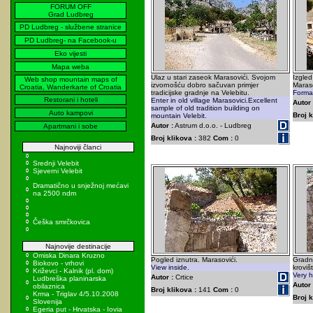
FORUM OFF
Grad Ludbreg
PD Ludbreg - službene stranice
PD Ludbreg- na Facebook-u
Eko vijesti
Mapa weba
Ulaz u stari zaseok Marasovići. Svojom
Izgled
Web shop mountain maps of
izvornošću dobro sačuvan primjer
Maraso
Croatia, Wanderkarte of Croatia
tradicijske gradnje na Velebitu.
Format
Restorani i hoteli
Enter in old village Marasovici.Excellent
Autor 
sample of old tradition building on
Auto kampovi
Broj k
mountain Velebit.
Autor :
Astrum d.o.o. - Ludbreg
Apartmani i sobe
Broj klikova :
382
Com :
0
Najnoviji članci
Srednji Velebit
Sjeverni Velebit
Dramatično u snježnoj mećavi
na 2500 ndm
Češka smrčkovica
Najnovije destinacije
Omiska Dinara Kruzno
Pogled iznutra. Marasovići.
Gradn
Biokovo - vrhovi
View inside.
kroviš
Križevci - Kalnik (pl. dom)
Very h
Autor :
Crtice
Ludbreška planinarska
Autor 
obilaznica
Broj klikova :
141
Com :
0
Krma - Triglav 4/5.10.2008
Broj k
Slovenija
Egeria put - Hrvatska - Iovia