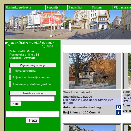
Planinska područja
Županije
Baza slika
Turizam
VR panoram
Dobro došli :
Gost
Posjetitelja online :
18
Statistika :
AWstats
Prijave i registracije
Prijava suradnika
Prijave i registracije članova
Ažuriranje podataka gradovi
Staro 
Stara kuća u ai podno
Tražilica - crtice
Stupa
Strahinčice...03/2006
Old vi
Old house in Sasa under Strahinjcica
(978 
03/2006
Autor 
Autor :
Astrum doo-Ludbreg
Broj k
Broj klikova :
166
Com :
0