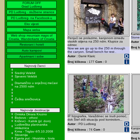
FORUM OFF
Grad Ludbreg
PD Ludbreg - službene stranice
PD Ludbreg- na Facebook-u
Eko vijesti
Mapa weba
Kamen
Web shop mountain maps of
Stone 
Penjući se prolazimo, kanjonom između
Croatia, Wanderkarte of Croatia
visokih stijena na 250 ndm. Klupice za
Autor 
Restorani i hoteli
odmor.
Broj k
Now we are go up to the 250 m through
Auto kampovi
the canyon. Small bench for rest .
Autor :
Damir Klaric
Apartmani i sobe
Broj klikova :
177
Com :
0
Najnoviji članci
Srednji Velebit
Sjeverni Velebit
Dramatično u snježnoj mećavi
na 2500 ndm
Češka smrčkovica
Najnovije destinacije
Omiska Dinara Kruzno
IP fotografira, Varaždinec se trudi pomoć,
Biokovo - vrhovi
dok Štef drži situaciju pod kontrolom...
Križevci - Kalnik (pl. dom)
Autor :
PD Ludbreg
Ludbreška planinarska
obilaznica
Kanjon
Broj klikova :
74
Com :
0
Krma - Triglav 4/5.10.2008
Autor 
Slovenija
Egeria put - Hrvatska - Iovia
Broj k