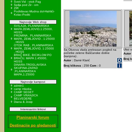
Sveti Vid - otok Pag
Spilja pod Zir - om
ZIR
Podkilavac-Mudna dol-Hahlići-
Kolac-Podki
Najnovije Web shop
SVILAJA, PLANINARSKA
MAPA ZEMLJOVID,1:25000,
HGSS
PROMINA , PLANINARSKA
MAPA, ZEMLJOVID , 1:25000
, HGSS
OTOK RAB , PLANINARSKA
MAPA, ZEMLJOVID, 1:25000
Ulaz u
Sa Obzova vlada prekrasan pogled na
, HGSS
početke zelene Bašćanske doline
Autor 
BRAČ BIKE, BICIKLOM PO
(kanjona) .
BRAČU, MAPA 1:45000,
Broj k
Autor :
Damir Klarić
HGSS
DINARA-TROGLAVSKA
Broj klikova :
258
Com :
0
SKUPINA-ZAPAD
,PLANINARSKA
MAPA,1:25000
Najnovije kampovi
admin1
camp mlaska
CAMP SEGET
CAMP VRANJICA
BELVEDERE
Diana & Josip
Interesantni linkovi
Planinarski forum
Destinacije po gledanosti