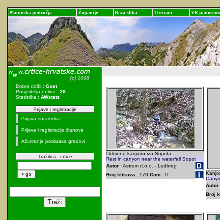
Planinska područja
Županije
Baza slika
Turizam
VR panoram
Dobro došli :
Gost
Posjetitelja online :
26
Statistika :
AWstats
Prijave i registracije
Prijava suradnika
Prijave i registracije članova
Ažuriranje podataka gradovi
Odmor u kanjonu iza Sopota
Tražilica - crtice
Rest in canyon near the waterfall Sopot
Autor :
Astrum d.o.o. - Ludbreg
Kanjo
Broj klikova :
170
Com :
0
Canyon
Autor 
Broj k