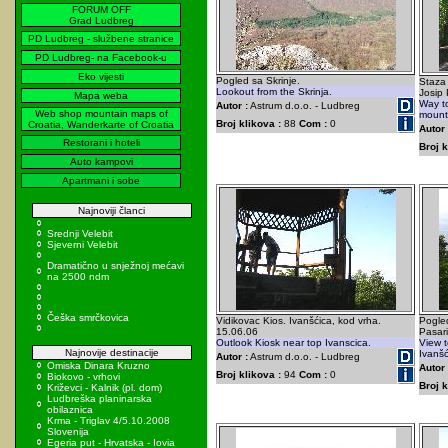
FORUM OFF
Grad Ludbreg
PD Ludbreg - službene stranice
PD Ludbreg- na Facebook-u
Eko vijesti
Pogled sa Skrinje.
Staza
Lookout from the Skrinja.
Josip 
Mapa weba
Way to
Autor :
Astrum d.o.o. - Ludbreg
Web shop mountain maps of
mount
Broj klikova :
88
Com :
0
Croatia, Wanderkarte of Croatia
Autor 
Restorani i hoteli
Broj k
Auto kampovi
Apartmani i sobe
Najnoviji članci
Srednji Velebit
Sjeverni Velebit
Dramatično u snježnoj mećavi
na 2500 ndm
Češka smrčkovica
Vidikovac Kios. Ivanšćica, kod vrha.
Pogle
15.06.06
Pasar
Outlook Kiosk near top Ivanscica.
View t
Najnovije destinacije
Ivanšć
Autor :
Astrum d.o.o. - Ludbreg
Omiska Dinara Kruzno
Autor 
Broj klikova :
94
Com :
0
Biokovo - vrhovi
Broj k
Križevci - Kalnik (pl. dom)
Ludbreška planinarska
obilaznica
Krma - Triglav 4/5.10.2008
Slovenija
Egeria put - Hrvatska - Iovia