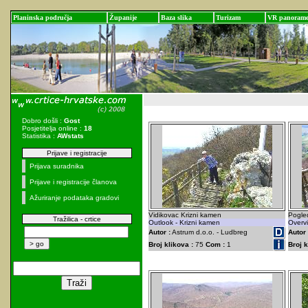
Planinska područja
Županije
Baza slika
Turizam
VR panoram
Dobro došli :
Gost
Posjetitelja online :
18
Statistika :
AWstats
Prijave i registracije
Prijava suradnika
Prijave i registracije članova
Ažuriranje podataka gradovi
Vidikovac Krizni kamen
Pogle
Tražilica - crtice
Outlook - Krizni kamen
Overv
Autor :
Astrum d.o.o. - Ludbreg
Autor 
Broj klikova :
75
Com :
1
Broj k