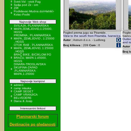
Sveti Vid - otok Pag
Spilja pod Zir - om
ZIR
Podkilavac-Mudna dol-Hahlići-
Kolac-Podki
Najnovije Web shop
SVILAJA, PLANINARSKA
MAPA ZEMLJOVID,1:25000,
HGSS
Pogled prema jugu sa Piramide.
Pogle
PROMINA , PLANINARSKA
View to the south from Piramida. Ivanscica.
Ivancu
MAPA, ZEMLJOVID , 1:25000
Outlo
Autor :
Astrum d.o.o. - Ludbreg
, HGSS
and to
OTOK RAB , PLANINARSKA
Broj klikova :
209
Com :
0
Autor 
MAPA, ZEMLJOVID, 1:25000
, HGSS
Broj k
BRAČ BIKE, BICIKLOM PO
BRAČU, MAPA 1:45000,
HGSS
DINARA-TROGLAVSKA
SKUPINA-ZAPAD
,PLANINARSKA
MAPA,1:25000
Najnovije kampovi
admin1
camp mlaska
CAMP SEGET
CAMP VRANJICA
BELVEDERE
Diana & Josip
Interesantni linkovi
Planinarski forum
Destinacije po gledanosti