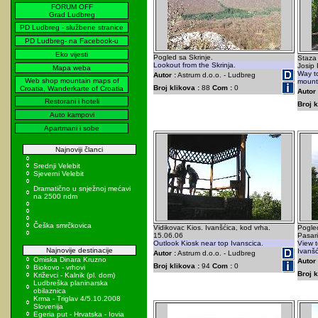
FORUM OFF
Grad Ludbreg
PD Ludbreg - službene stranice
PD Ludbreg- na Facebook-u
Eko vijesti
Pogled sa Skrinje.
Staza
Lookout from the Skrinja.
Josip 
Mapa weba
Way to
Autor :
Astrum d.o.o. - Ludbreg
Web shop mountain maps of
mount
Broj klikova :
88
Com :
0
Croatia, Wanderkarte of Croatia
Autor 
Restorani i hoteli
Broj k
Auto kampovi
Apartmani i sobe
Najnoviji članci
Srednji Velebit
Sjeverni Velebit
Dramatično u snježnoj mećavi
na 2500 ndm
Češka smrčkovica
Vidikovac Kios. Ivanšćica, kod vrha.
Pogle
15.06.06
Pasar
Outlook Kiosk near top Ivanscica.
View t
Najnovije destinacije
Ivanšć
Autor :
Astrum d.o.o. - Ludbreg
Omiska Dinara Kruzno
Autor 
Broj klikova :
94
Com :
0
Biokovo - vrhovi
Broj k
Križevci - Kalnik (pl. dom)
Ludbreška planinarska
obilaznica
Krma - Triglav 4/5.10.2008
Slovenija
Egeria put - Hrvatska - Iovia