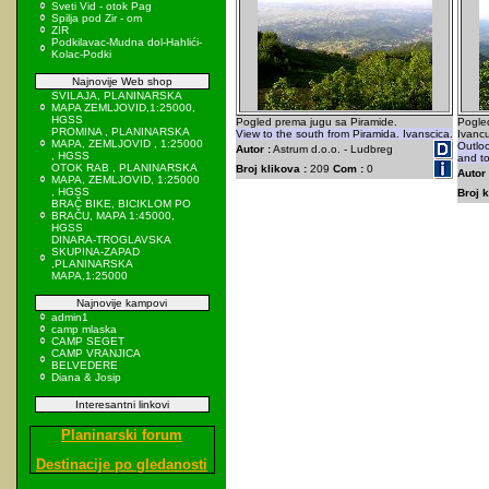
Sveti Vid - otok Pag
Spilja pod Zir - om
ZIR
Podkilavac-Mudna dol-Hahlići-
Kolac-Podki
Najnovije Web shop
SVILAJA, PLANINARSKA
MAPA ZEMLJOVID,1:25000,
HGSS
Pogled prema jugu sa Piramide.
Pogle
PROMINA , PLANINARSKA
View to the south from Piramida. Ivanscica.
Ivancu
MAPA, ZEMLJOVID , 1:25000
Outlo
Autor :
Astrum d.o.o. - Ludbreg
, HGSS
and to
OTOK RAB , PLANINARSKA
Broj klikova :
209
Com :
0
Autor 
MAPA, ZEMLJOVID, 1:25000
, HGSS
Broj k
BRAČ BIKE, BICIKLOM PO
BRAČU, MAPA 1:45000,
HGSS
DINARA-TROGLAVSKA
SKUPINA-ZAPAD
,PLANINARSKA
MAPA,1:25000
Najnovije kampovi
admin1
camp mlaska
CAMP SEGET
CAMP VRANJICA
BELVEDERE
Diana & Josip
Interesantni linkovi
Planinarski forum
Destinacije po gledanosti