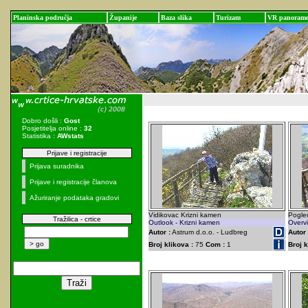
Planinska područja
Županije
Baza slika
Turizam
VR panoram
Dobro došli :
Gost
Posjetitelja online :
32
Statistika :
AWstats
Prijave i registracije
Prijava suradnika
Prijave i registracije članova
Ažuriranje podataka gradovi
Vidikovac Krizni kamen
Pogle
Tražilica - crtice
Outlook - Krizni kamen
Overv
Autor :
Astrum d.o.o. - Ludbreg
Autor 
Broj klikova :
75
Com :
1
Broj k