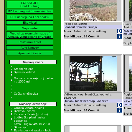
FORUM OFF
Grad Ludbreg
PD Ludbreg - službene stranice
PD Ludbreg- na Facebook-u
Eko vijesti
Pogled sa Skrinje.
Staza
Lookout from the Skrinja.
Josip 
Mapa weba
Way to
Autor :
Astrum d.o.o. - Ludbreg
Web shop mountain maps of
mount
Broj klikova :
88
Com :
0
Croatia, Wanderkarte of Croatia
Autor 
Restorani i hoteli
Broj k
Auto kampovi
Apartmani i sobe
Najnoviji članci
Srednji Velebit
Sjeverni Velebit
Dramatično u snježnoj mećavi
na 2500 ndm
Češka smrčkovica
Vidikovac Kios. Ivanšćica, kod vrha.
Pogle
15.06.06
Pasar
Outlook Kiosk near top Ivanscica.
View t
Najnovije destinacije
Ivanšć
Autor :
Astrum d.o.o. - Ludbreg
Omiska Dinara Kruzno
Autor 
Broj klikova :
94
Com :
0
Biokovo - vrhovi
Broj k
Križevci - Kalnik (pl. dom)
Ludbreška planinarska
obilaznica
Krma - Triglav 4/5.10.2008
Slovenija
Egeria put - Hrvatska - Iovia