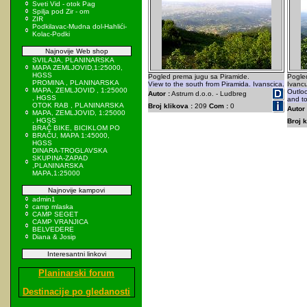
Sveti Vid - otok Pag
Spilja pod Zir - om
ZIR
Podkilavac-Mudna dol-Hahlići-
Kolac-Podki
Najnovije Web shop
SVILAJA, PLANINARSKA
MAPA ZEMLJOVID,1:25000,
HGSS
Pogled prema jugu sa Piramide.
Pogle
PROMINA , PLANINARSKA
View to the south from Piramida. Ivanscica.
Ivancu
MAPA, ZEMLJOVID , 1:25000
Outlo
Autor :
Astrum d.o.o. - Ludbreg
, HGSS
and to
OTOK RAB , PLANINARSKA
Broj klikova :
209
Com :
0
Autor 
MAPA, ZEMLJOVID, 1:25000
, HGSS
Broj k
BRAČ BIKE, BICIKLOM PO
BRAČU, MAPA 1:45000,
HGSS
DINARA-TROGLAVSKA
SKUPINA-ZAPAD
,PLANINARSKA
MAPA,1:25000
Najnovije kampovi
admin1
camp mlaska
CAMP SEGET
CAMP VRANJICA
BELVEDERE
Diana & Josip
Interesantni linkovi
Planinarski forum
Destinacije po gledanosti