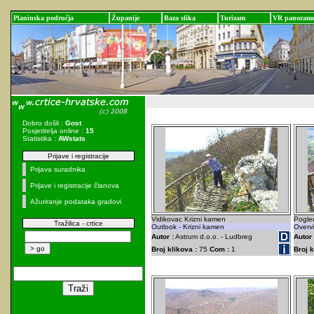
Planinska područja
Županije
Baza slika
Turizam
VR panoram
Dobro došli :
Gost
Posjetitelja online :
15
Statistika :
AWstats
Prijave i registracije
Prijava suradnika
Prijave i registracije članova
Ažuriranje podataka gradovi
Vidikovac Krizni kamen
Pogle
Tražilica - crtice
Outlook - Krizni kamen
Overv
Autor :
Astrum d.o.o. - Ludbreg
Autor 
Broj klikova :
75
Com :
1
Broj k