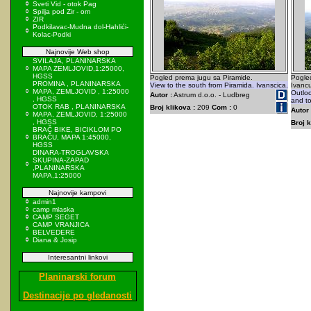
Sveti Vid - otok Pag
Spilja pod Zir - om
ZIR
Podkilavac-Mudna dol-Hahlići-
Kolac-Podki
Najnovije Web shop
SVILAJA, PLANINARSKA
MAPA ZEMLJOVID,1:25000,
HGSS
Pogled prema jugu sa Piramide.
Pogle
PROMINA , PLANINARSKA
View to the south from Piramida. Ivanscica.
Ivancu
MAPA, ZEMLJOVID , 1:25000
Outlo
Autor :
Astrum d.o.o. - Ludbreg
, HGSS
and to
OTOK RAB , PLANINARSKA
Broj klikova :
209
Com :
0
Autor 
MAPA, ZEMLJOVID, 1:25000
, HGSS
Broj k
BRAČ BIKE, BICIKLOM PO
BRAČU, MAPA 1:45000,
HGSS
DINARA-TROGLAVSKA
SKUPINA-ZAPAD
,PLANINARSKA
MAPA,1:25000
Najnovije kampovi
admin1
camp mlaska
CAMP SEGET
CAMP VRANJICA
BELVEDERE
Diana & Josip
Interesantni linkovi
Planinarski forum
Destinacije po gledanosti