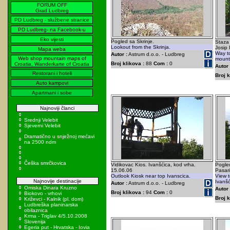
FORUM OFF
Grad Ludbreg
PD Ludbreg - službene stranice
PD Ludbreg- na Facebook-u
Eko vijesti
Pogled sa Skrinje.
Staza
Lookout from the Skrinja.
Josip 
Mapa weba
Way to
Autor :
Astrum d.o.o. - Ludbreg
Web shop mountain maps of
mount
Broj klikova :
88
Com :
0
Croatia, Wanderkarte of Croatia
Autor 
Restorani i hoteli
Broj k
Auto kampovi
Apartmani i sobe
Najnoviji članci
Srednji Velebit
Sjeverni Velebit
Dramatično u snježnoj mećavi
na 2500 ndm
Češka smrčkovica
Vidikovac Kios. Ivanšćica, kod vrha.
Pogle
15.06.06
Pasar
Outlook Kiosk near top Ivanscica.
View t
Najnovije destinacije
Ivanšć
Autor :
Astrum d.o.o. - Ludbreg
Omiska Dinara Kruzno
Autor 
Broj klikova :
94
Com :
0
Biokovo - vrhovi
Broj k
Križevci - Kalnik (pl. dom)
Ludbreška planinarska
obilaznica
Krma - Triglav 4/5.10.2008
Slovenija
Egeria put - Hrvatska - Iovia