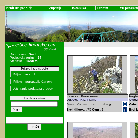
Planinska područja
Županije
Baza slika
Turizam
VR panoram
Dobro došli :
Gost
Posjetitelja online :
14
Statistika :
AWstats
Prijave i registracije
Prijava suradnika
Prijave i registracije članova
Ažuriranje podataka gradovi
Vidikovac Krizni kamen
Pogle
Tražilica - crtice
Outlook - Krizni kamen
Overv
Autor :
Astrum d.o.o. - Ludbreg
Autor 
Broj klikova :
75
Com :
1
Broj k