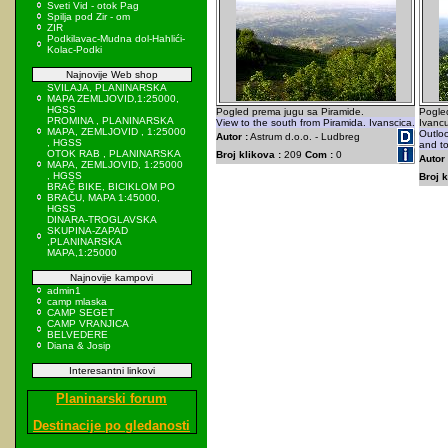
Sveti Vid - otok Pag
Spilja pod Zir - om
ZIR
Podkilavac-Mudna dol-Hahlići-
Kolac-Podki
Najnovije Web shop
SVILAJA, PLANINARSKA
MAPA ZEMLJOVID,1:25000,
HGSS
Pogled prema jugu sa Piramide.
Pogle
PROMINA , PLANINARSKA
View to the south from Piramida. Ivanscica.
Ivancu
MAPA, ZEMLJOVID , 1:25000
Outlo
Autor :
Astrum d.o.o. - Ludbreg
, HGSS
and to
OTOK RAB , PLANINARSKA
Broj klikova :
209
Com :
0
Autor 
MAPA, ZEMLJOVID, 1:25000
, HGSS
Broj k
BRAČ BIKE, BICIKLOM PO
BRAČU, MAPA 1:45000,
HGSS
DINARA-TROGLAVSKA
SKUPINA-ZAPAD
,PLANINARSKA
MAPA,1:25000
Najnovije kampovi
admin1
camp mlaska
CAMP SEGET
CAMP VRANJICA
BELVEDERE
Diana & Josip
Interesantni linkovi
Planinarski forum
Destinacije po gledanosti