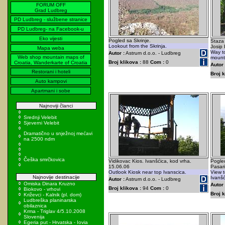
FORUM OFF
Grad Ludbreg
PD Ludbreg - službene stranice
PD Ludbreg- na Facebook-u
Eko vijesti
Pogled sa Skrinje.
Staza
Lookout from the Skrinja.
Josip 
Mapa weba
Way to
Autor :
Astrum d.o.o. - Ludbreg
Web shop mountain maps of
mount
Broj klikova :
88
Com :
0
Croatia, Wanderkarte of Croatia
Autor 
Restorani i hoteli
Broj k
Auto kampovi
Apartmani i sobe
Najnoviji članci
Srednji Velebit
Sjeverni Velebit
Dramatično u snježnoj mećavi
na 2500 ndm
Češka smrčkovica
Vidikovac Kios. Ivanšćica, kod vrha.
Pogle
15.06.06
Pasar
Outlook Kiosk near top Ivanscica.
View t
Najnovije destinacije
Ivanšć
Autor :
Astrum d.o.o. - Ludbreg
Omiska Dinara Kruzno
Autor 
Broj klikova :
94
Com :
0
Biokovo - vrhovi
Broj k
Križevci - Kalnik (pl. dom)
Ludbreška planinarska
obilaznica
Krma - Triglav 4/5.10.2008
Slovenija
Egeria put - Hrvatska - Iovia