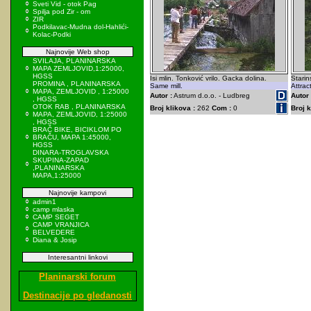
Sveti Vid - otok Pag
Spilja pod Zir - om
ZIR
Podkilavac-Mudna dol-Hahlići-
Kolac-Podki
Najnovije Web shop
SVILAJA, PLANINARSKA
MAPA ZEMLJOVID,1:25000,
HGSS
Isi mlin. Tonković vrilo. Gacka dolina.
Starin
PROMINA , PLANINARSKA
Same mill.
Attrac
MAPA, ZEMLJOVID , 1:25000
Autor :
Astrum d.o.o. - Ludbreg
Autor 
, HGSS
OTOK RAB , PLANINARSKA
Broj klikova :
262
Com :
0
Broj k
MAPA, ZEMLJOVID, 1:25000
, HGSS
BRAČ BIKE, BICIKLOM PO
BRAČU, MAPA 1:45000,
HGSS
DINARA-TROGLAVSKA
SKUPINA-ZAPAD
,PLANINARSKA
MAPA,1:25000
Najnovije kampovi
admin1
camp mlaska
CAMP SEGET
CAMP VRANJICA
BELVEDERE
Diana & Josip
Interesantni linkovi
Planinarski forum
Destinacije po gledanosti