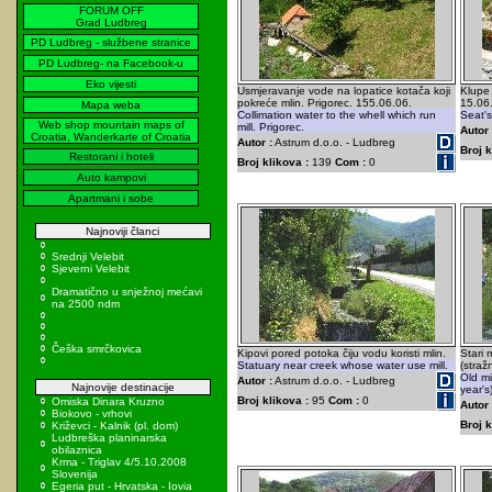
FORUM OFF
Grad Ludbreg
PD Ludbreg - službene stranice
PD Ludbreg- na Facebook-u
Eko vijesti
Usmjeravanje vode na lopatice kotača koji
Klupe 
pokreće mlin. Prigorec. 155.06.06.
15.06
Mapa weba
Collimation water to the whell which run
Seat's
Web shop mountain maps of
mill. Prigorec.
Autor 
Croatia, Wanderkarte of Croatia
Autor :
Astrum d.o.o. - Ludbreg
Broj k
Restorani i hoteli
Broj klikova :
139
Com :
0
Auto kampovi
Apartmani i sobe
Najnoviji članci
Srednji Velebit
Sjeverni Velebit
Dramatično u snježnoj mećavi
na 2500 ndm
Češka smrčkovica
Kipovi pored potoka čiju vodu koristi mlin.
Stari 
Statuary near creek whose water use mill.
(straž
Old mi
Autor :
Astrum d.o.o. - Ludbreg
Najnovije destinacije
year's
Broj klikova :
95
Com :
0
Omiska Dinara Kruzno
Autor 
Biokovo - vrhovi
Broj k
Križevci - Kalnik (pl. dom)
Ludbreška planinarska
obilaznica
Krma - Triglav 4/5.10.2008
Slovenija
Egeria put - Hrvatska - Iovia