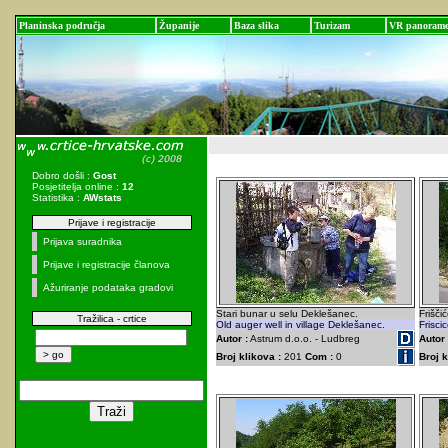
Planinska područja
Županije
Baza slika
Turizam
VR panoram
Dobro došli :
Gost
Posjetitelja online :
12
Statistika :
AWstats
Prijave i registracije
Prijava suradnika
Prijave i registracije članova
Ažuriranje podataka gradovi
Stari bunar u selu Deklešanec.
Frišči
Tražilica - crtice
Old auger well in village Deklešanec.
Frisci
Autor :
Astrum d.o.o. - Ludbreg
Autor 
Broj klikova :
201
Com :
0
Broj k