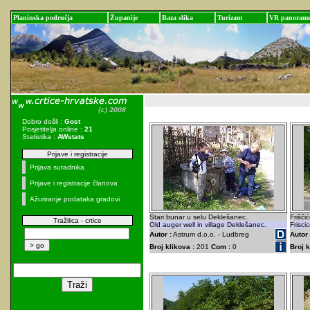
Planinska područja
Županije
Baza slika
Turizam
VR panoram
Dobro došli :
Gost
Posjetitelja online :
21
Statistika :
AWstats
Prijave i registracije
Prijava suradnika
Prijave i registracije članova
Ažuriranje podataka gradovi
Stari bunar u selu Deklešanec.
Frišči
Tražilica - crtice
Old auger well in village Deklešanec.
Frisci
Autor :
Astrum d.o.o. - Ludbreg
Autor 
Broj klikova :
201
Com :
0
Broj k