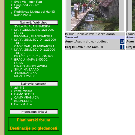
Sveti Vid - otok Pag
Spilja pod Zir - om
ZIR
Podkilavac-Mudna dol-Hahlići-
Kolac-Podki
Najnovije Web shop
SVILAJA, PLANINARSKA
MAPA ZEMLJOVID,1:25000,
HGSS
Isi mlin. Tonković vrilo. Gacka dolina.
Starin
PROMINA , PLANINARSKA
Same mill.
Attrac
MAPA, ZEMLJOVID , 1:25000
Autor :
Astrum d.o.o. - Ludbreg
Autor 
, HGSS
OTOK RAB , PLANINARSKA
Broj klikova :
262
Com :
0
Broj k
MAPA, ZEMLJOVID, 1:25000
, HGSS
BRAČ BIKE, BICIKLOM PO
BRAČU, MAPA 1:45000,
HGSS
DINARA-TROGLAVSKA
SKUPINA-ZAPAD
,PLANINARSKA
MAPA,1:25000
Najnovije kampovi
admin1
camp mlaska
CAMP SEGET
CAMP VRANJICA
BELVEDERE
Diana & Josip
Interesantni linkovi
Planinarski forum
Destinacije po gledanosti