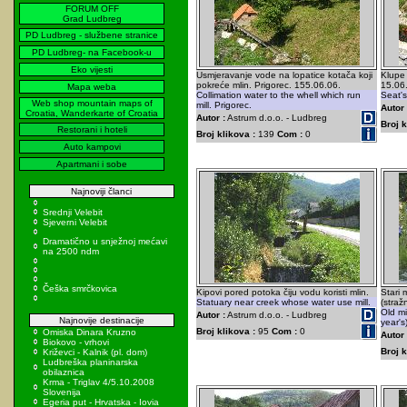
FORUM OFF
Grad Ludbreg
PD Ludbreg - službene stranice
PD Ludbreg- na Facebook-u
Eko vijesti
Usmjeravanje vode na lopatice kotača koji
Klupe 
pokreće mlin. Prigorec. 155.06.06.
15.06
Mapa weba
Collimation water to the whell which run
Seat's
Web shop mountain maps of
mill. Prigorec.
Autor 
Croatia, Wanderkarte of Croatia
Autor :
Astrum d.o.o. - Ludbreg
Broj k
Restorani i hoteli
Broj klikova :
139
Com :
0
Auto kampovi
Apartmani i sobe
Najnoviji članci
Srednji Velebit
Sjeverni Velebit
Dramatično u snježnoj mećavi
na 2500 ndm
Češka smrčkovica
Kipovi pored potoka čiju vodu koristi mlin.
Stari 
Statuary near creek whose water use mill.
(straž
Old mi
Autor :
Astrum d.o.o. - Ludbreg
Najnovije destinacije
year's
Broj klikova :
95
Com :
0
Omiska Dinara Kruzno
Autor 
Biokovo - vrhovi
Broj k
Križevci - Kalnik (pl. dom)
Ludbreška planinarska
obilaznica
Krma - Triglav 4/5.10.2008
Slovenija
Egeria put - Hrvatska - Iovia