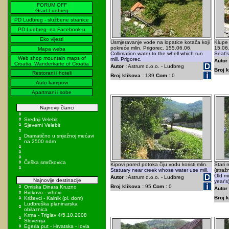
FORUM OFF
Grad Ludbreg
PD Ludbreg - službene stranice
PD Ludbreg- na Facebook-u
Eko vijesti
Usmjeravanje vode na lopatice kotača koji
Klupe 
pokreće mlin. Prigorec. 155.06.06.
15.06
Mapa weba
Collimation water to the whell which run
Seat's
Web shop mountain maps of
mill. Prigorec.
Autor 
Croatia, Wanderkarte of Croatia
Autor :
Astrum d.o.o. - Ludbreg
Broj k
Restorani i hoteli
Broj klikova :
139
Com :
0
Auto kampovi
Apartmani i sobe
Najnoviji članci
Srednji Velebit
Sjeverni Velebit
Dramatično u snježnoj mećavi
na 2500 ndm
Češka smrčkovica
Kipovi pored potoka čiju vodu koristi mlin.
Stari 
Statuary near creek whose water use mill.
(straž
Old mi
Autor :
Astrum d.o.o. - Ludbreg
Najnovije destinacije
year's
Broj klikova :
95
Com :
0
Omiska Dinara Kruzno
Autor 
Biokovo - vrhovi
Broj k
Križevci - Kalnik (pl. dom)
Ludbreška planinarska
obilaznica
Krma - Triglav 4/5.10.2008
Slovenija
Egeria put - Hrvatska - Iovia