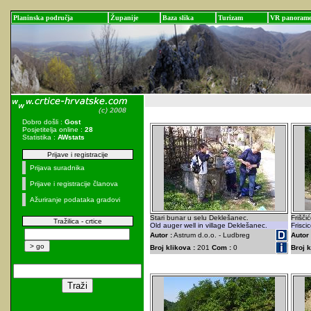
Planinska područja
Županije
Baza slika
Turizam
VR panoram
Dobro došli :
Gost
Posjetitelja online :
28
Statistika :
AWstats
Prijave i registracije
Prijava suradnika
Prijave i registracije članova
Ažuriranje podataka gradovi
Stari bunar u selu Deklešanec.
Frišči
Tražilica - crtice
Old auger well in village Deklešanec.
Frisci
Autor :
Astrum d.o.o. - Ludbreg
Autor 
Broj klikova :
201
Com :
0
Broj k