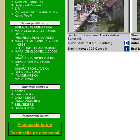
Sveti Vid - otok Pag
Spilja pod Zir - om
ZIR
Podkilavac-Mudna dol-Hahlići-
Kolac-Podki
Najnovije Web shop
SVILAJA, PLANINARSKA
MAPA ZEMLJOVID,1:25000,
HGSS
Isi mlin. Tonković vrilo. Gacka dolina.
Starin
PROMINA , PLANINARSKA
Same mill.
Attrac
MAPA, ZEMLJOVID , 1:25000
Autor :
Astrum d.o.o. - Ludbreg
Autor 
, HGSS
OTOK RAB , PLANINARSKA
Broj klikova :
262
Com :
0
Broj k
MAPA, ZEMLJOVID, 1:25000
, HGSS
BRAČ BIKE, BICIKLOM PO
BRAČU, MAPA 1:45000,
HGSS
DINARA-TROGLAVSKA
SKUPINA-ZAPAD
,PLANINARSKA
MAPA,1:25000
Najnovije kampovi
admin1
camp mlaska
CAMP SEGET
CAMP VRANJICA
BELVEDERE
Diana & Josip
Interesantni linkovi
Planinarski forum
Destinacije po gledanosti