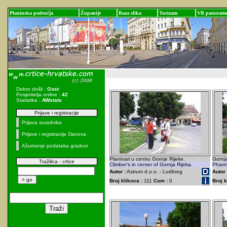
Planinska područja
Županije
Baza slika
Turizam
VR panoram
Dobro došli :
Gost
Posjetitelja online :
42
Statistika :
AWstats
Prijave i registracije
Prijava suradnika
Prijave i registracije članova
Ažuriranje podataka gradovi
Planinari u centru Gornje Rijeke.
Gornja
Tražilica - crtice
Climber's in center of Gornja Rijeka.
Pharma
Autor :
Astrum d.o.o. - Ludbreg
Autor 
Broj klikova :
111
Com :
0
Broj k