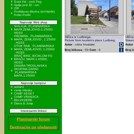
Sveti Vid - otok Pag
Spilja pod Zir - om
ZIR
Podkilavac-Mudna dol-Hahlići-
Kolac-Podki
Najnovije Web shop
SVILAJA, PLANINARSKA
MAPA ZEMLJOVID,1:25000,
HGSS
PROMINA , PLANINARSKA
Sličica iz Ludbrega.
Uličn
MAPA, ZEMLJOVID , 1:25000
Picture from tourism's place Ludbreg.
Street
, HGSS
Autor :
crtice hrvatske
Autor 
OTOK RAB , PLANINARSKA
MAPA, ZEMLJOVID, 1:25000
Broj klikova :
53
Com :
0
Broj k
, HGSS
BRAČ BIKE, BICIKLOM PO
BRAČU, MAPA 1:45000,
HGSS
DINARA-TROGLAVSKA
SKUPINA-ZAPAD
,PLANINARSKA
MAPA,1:25000
Najnovije kampovi
admin1
camp mlaska
CAMP SEGET
CAMP VRANJICA
BELVEDERE
Diana & Josip
Interesantni linkovi
Planinarski forum
Destinacije po gledanosti