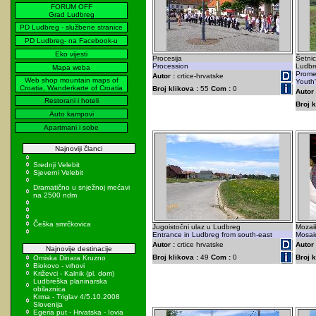
FORUM OFF
Grad Ludbreg
PD Ludbreg - službene stranice
PD Ludbreg- na Facebook-u
Eko vijesti
Procesija
Šetnic
Procession
Ludbr
Mapa weba
Prome
Autor :
crtice-hrvatske
Web shop mountain maps of
Youth'
Croatia, Wanderkarte of Croatia
Broj klikova :
55
Com :
0
Autor 
Restorani i hoteli
Broj k
Auto kampovi
Apartmani i sobe
Najnoviji članci
Srednji Velebit
Sjeverni Velebit
Dramatično u snježnoj mećavi
na 2500 ndm
Češka smrčkovica
Jugoistočni ulaz u Ludbreg
Mozai
Entrance in Ludbreg from south-east
Mosai
Autor :
crtice hrvatske
Autor 
Najnovije destinacije
Broj klikova :
49
Com :
0
Broj k
Omiska Dinara Kruzno
Biokovo - vrhovi
Križevci - Kalnik (pl. dom)
Ludbreška planinarska
obilaznica
Krma - Triglav 4/5.10.2008
Slovenija
Egeria put - Hrvatska - Iovia