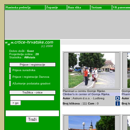
Planinska područja
Županije
Baza slika
Turizam
VR panoram
Dobro došli :
Gost
Posjetitelja online :
28
Statistika :
AWstats
Prijave i registracije
Prijava suradnika
Prijave i registracije članova
Ažuriranje podataka gradovi
Planinari u centru Gornje Rijeke.
Gornja
Tražilica - crtice
Climber's in center of Gornja Rijeka.
Pharma
Autor :
Astrum d.o.o. - Ludbreg
Autor 
Broj klikova :
111
Com :
0
Broj k