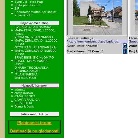
Sveti Vid - otok Pag
Spilja pod Zir - om
ZIR
Podkilavac-Mudna dol-Hahlići-
Kolac-Podki
Najnovije Web shop
SVILAJA, PLANINARSKA
MAPA ZEMLJOVID,1:25000,
HGSS
PROMINA , PLANINARSKA
Sličica iz Ludbrega.
Uličn
MAPA, ZEMLJOVID , 1:25000
Picture from tourism's place Ludbreg.
Street
, HGSS
Autor :
crtice hrvatske
Autor 
OTOK RAB , PLANINARSKA
MAPA, ZEMLJOVID, 1:25000
Broj klikova :
53
Com :
0
Broj k
, HGSS
BRAČ BIKE, BICIKLOM PO
BRAČU, MAPA 1:45000,
HGSS
DINARA-TROGLAVSKA
SKUPINA-ZAPAD
,PLANINARSKA
MAPA,1:25000
Najnovije kampovi
admin1
camp mlaska
CAMP SEGET
CAMP VRANJICA
BELVEDERE
Diana & Josip
Interesantni linkovi
Planinarski forum
Destinacije po gledanosti