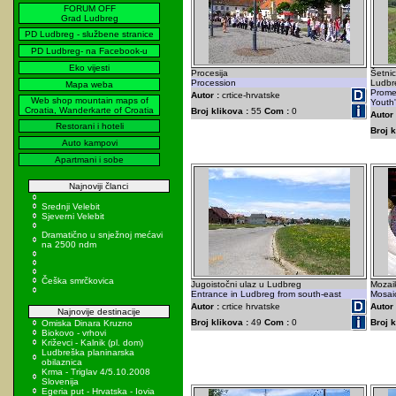
FORUM OFF
Grad Ludbreg
PD Ludbreg - službene stranice
PD Ludbreg- na Facebook-u
Eko vijesti
Procesija
Šetnic
Procession
Ludbr
Mapa weba
Prome
Autor :
crtice-hrvatske
Web shop mountain maps of
Youth'
Croatia, Wanderkarte of Croatia
Broj klikova :
55
Com :
0
Autor 
Restorani i hoteli
Broj k
Auto kampovi
Apartmani i sobe
Najnoviji članci
Srednji Velebit
Sjeverni Velebit
Dramatično u snježnoj mećavi
na 2500 ndm
Češka smrčkovica
Jugoistočni ulaz u Ludbreg
Mozai
Entrance in Ludbreg from south-east
Mosai
Autor :
crtice hrvatske
Autor 
Najnovije destinacije
Broj klikova :
49
Com :
0
Broj k
Omiska Dinara Kruzno
Biokovo - vrhovi
Križevci - Kalnik (pl. dom)
Ludbreška planinarska
obilaznica
Krma - Triglav 4/5.10.2008
Slovenija
Egeria put - Hrvatska - Iovia