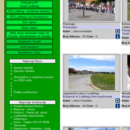
FORUM OFF
Grad Ludbreg
PD Ludbreg - službene stranice
PD Ludbreg- na Facebook-u
Eko vijesti
Procesija
Šetnic
Procession
Ludbr
Mapa weba
Prome
Autor :
crtice-hrvatske
Web shop mountain maps of
Youth'
Croatia, Wanderkarte of Croatia
Broj klikova :
55
Com :
0
Autor 
Restorani i hoteli
Broj k
Auto kampovi
Apartmani i sobe
Najnoviji članci
Srednji Velebit
Sjeverni Velebit
Dramatično u snježnoj mećavi
na 2500 ndm
Češka smrčkovica
Jugoistočni ulaz u Ludbreg
Mozai
Entrance in Ludbreg from south-east
Mosai
Autor :
crtice hrvatske
Autor 
Najnovije destinacije
Broj klikova :
49
Com :
0
Broj k
Omiska Dinara Kruzno
Biokovo - vrhovi
Križevci - Kalnik (pl. dom)
Ludbreška planinarska
obilaznica
Krma - Triglav 4/5.10.2008
Slovenija
Egeria put - Hrvatska - Iovia