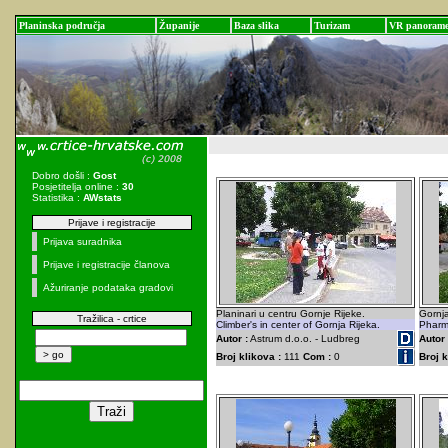
Planinska područja
Županije
Baza slika
Turizam
VR panoram
Dobro došli :
Gost
Posjetitelja online :
30
Statistika :
AWstats
Prijave i registracije
Prijava suradnika
Prijave i registracije članova
Ažuriranje podataka gradovi
Planinari u centru Gornje Rijeke.
Gornja
Tražilica - crtice
Climber's in center of Gornja Rijeka.
Pharma
Autor :
Astrum d.o.o. - Ludbreg
Autor 
Broj klikova :
111
Com :
0
Broj k