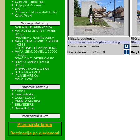
Sveti Vid - otok Pag
Spilja pod Zir - om
ZIR
Podkilavac-Mudna dol-Hahlići-
Kolac-Podki
Najnovije Web shop
SVILAJA, PLANINARSKA
MAPA ZEMLJOVID,1:25000,
HGSS
PROMINA , PLANINARSKA
Sličica iz Ludbrega.
Uličn
MAPA, ZEMLJOVID , 1:25000
Picture from tourism's place Ludbreg.
Street
, HGSS
Autor :
crtice hrvatske
Autor 
OTOK RAB , PLANINARSKA
MAPA, ZEMLJOVID, 1:25000
Broj klikova :
53
Com :
0
Broj k
, HGSS
BRAČ BIKE, BICIKLOM PO
BRAČU, MAPA 1:45000,
HGSS
DINARA-TROGLAVSKA
SKUPINA-ZAPAD
,PLANINARSKA
MAPA,1:25000
Najnovije kampovi
admin1
camp mlaska
CAMP SEGET
CAMP VRANJICA
BELVEDERE
Diana & Josip
Interesantni linkovi
Planinarski forum
Destinacije po gledanosti