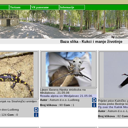
Turizam
VR panorame
Informacije
Baza slika - Kukci i manje životinje
Lijepo išarana Alpska strizibuba na
Minđalovcu . 21.05.06
Rosalia alpina on Mindjalovec 21.05.06.
Autor :
Astrum d.o.o.-Ludbreg
Prijelet ptice-Kalničko
njak na Strahinjčici snimljen
mosta preko Bednje ko
Broj klikova :
90
Com :
1
Fly over the Kalnik Mo
m doo-Ludbreg
Autor :
Astrum d.o.o.-
:
124
Com :
0
Broj klikova :
82
Com