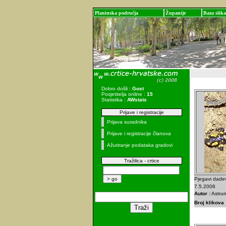
Planinska područja
Županije
Baza slika
Dobro došli :
Gost
Posjetitelja online :
15
Statistika :
AWstats
Prijave i registracije
Prijava suradnika
Prijave i registracije članova
Ažuriranje podataka gradovi
Tražilica - crtice
Pjegavi dadev
7.5.2006
Autor :
Astru
Broj klikova 