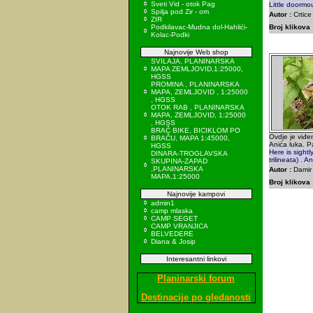
Sveti Vid - otok Pag
Little doorm
Spilja pod Zir - om
Autor :
Crtice
ZIR
Podkilavac-Mudna dol-Hahlići-
Broj klikova 
Kolac-Podki
Najnovije Web shop
SVILAJA, PLANINARSKA
MAPA ZEMLJOVID,1:25000,
HGSS
PROMINA , PLANINARSKA
MAPA, ZEMLJOVID , 1:25000
, HGSS
OTOK RAB , PLANINARSKA
MAPA, ZEMLJOVID, 1:25000
, HGSS
BRAČ BIKE, BICIKLOM PO
Ovdje je viđe
BRAČU, MAPA 1:45000,
Anića luka. P
HGSS
Here is sight
DINARA-TROGLAVSKA
trilineata) . A
SKUPINA-ZAPAD
,PLANINARSKA
Autor :
Damir 
MAPA,1:25000
Broj klikova 
Najnovije kampovi
admin1
camp mlaska
CAMP SEGET
CAMP VRANJICA
BELVEDERE
Diana & Josip
Interesantni linkovi
Planinarski forum
Destinacije po gledanosti