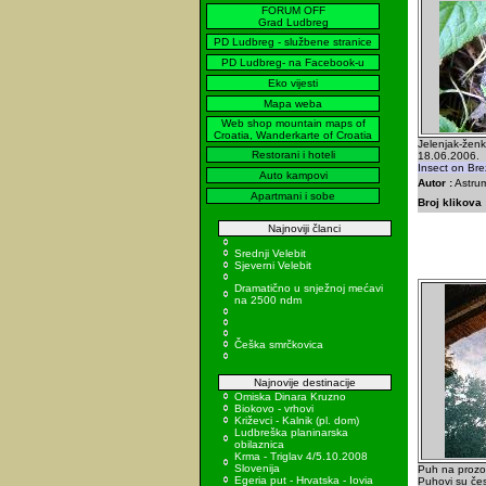
FORUM OFF
Grad Ludbreg
PD Ludbreg - službene stranice
PD Ludbreg- na Facebook-u
Eko vijesti
Mapa weba
Web shop mountain maps of
Croatia, Wanderkarte of Croatia
Jelenjak-ženk
Restorani i hoteli
18.06.2006.
Insect on Bre
Auto kampovi
Autor :
Astrum
Apartmani i sobe
Broj klikova 
Najnoviji članci
Srednji Velebit
Sjeverni Velebit
Dramatično u snježnoj mećavi
na 2500 ndm
Češka smrčkovica
Najnovije destinacije
Omiska Dinara Kruzno
Biokovo - vrhovi
Križevci - Kalnik (pl. dom)
Ludbreška planinarska
obilaznica
Krma - Triglav 4/5.10.2008
Slovenija
Puh na prozo
Egeria put - Hrvatska - Iovia
Puhovi su čes