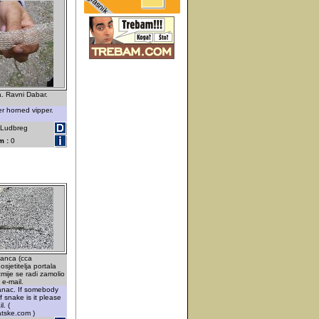
a. Ravni Dabar.
r horned vipper.
- Ludbreg
m :
0
ganca (cca
sjetitelja portala
zmije se radi zamolio
 e-mail.
anac. If somebody
 snake is it please
l. (
atske.com )