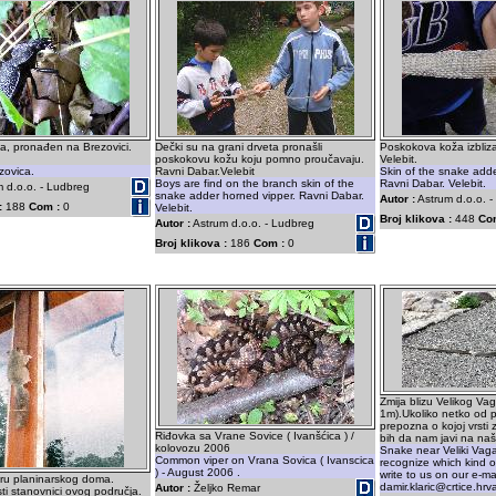
a, pronađen na Brezovici.
Dečki su na grani drveta pronašli
Poskokova koža izbliz
poskokovu kožu koju pomno proučavaju.
Velebit.
zovica.
Ravni Dabar.Velebit
Skin of the snake adde
Boys are find on the branch skin of the
Ravni Dabar. Velebit.
 d.o.o. - Ludbreg
snake adder horned vipper. Ravni Dabar.
Autor :
Astrum d.o.o. 
:
188
Com :
0
Velebit.
Broj klikova :
448
Co
Autor :
Astrum d.o.o. - Ludbreg
Broj klikova :
186
Com :
0
Zmija blizu Velikog Va
1m).Ukoliko netko od po
prepozna o kojoj vrsti 
Riđovka sa Vrane Sovice ( Ivanšćica ) /
bih da nam javi na naš
kolovozu 2006
Snake near Veliki Vag
Common viper on Vrana Sovica ( Ivanscica
recognize which kind of
) - August 2006 .
write to us on our e-mai
ru planinarskog doma.
damir.klaric@crtice.hrv
Autor :
Željko Remar
ti stanovnici ovog područja.