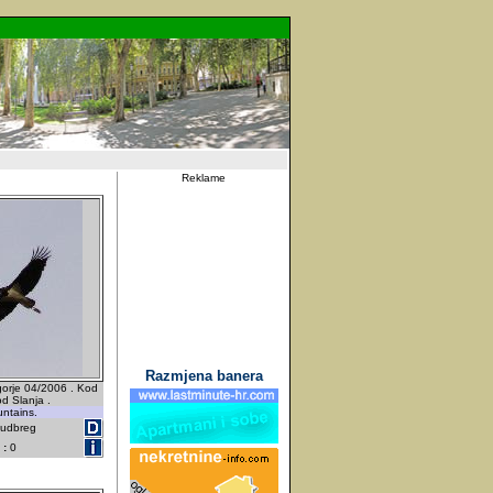
Reklame
Razmjena banera
 gorje 04/2006 . Kod
d Slanja .
untains.
Ludbreg
 :
0