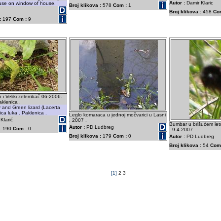
Autor :
Damir Klaric
ouse on window of house.
Broj klikova :
578
Com :
1
Broj klikova :
458
Co
:
197
Com :
9
n i Veliki zelembač 06-2006.
aklenica .
ly and Green lizard (Lacerta
nica luka . Paklenica .
Leglo komaraca u jednoj močvarici u Lasni
Klarić
. 2007 .
Bumbar u brišućem let
Autor :
PD Ludbreg
:
190
Com :
0
. 9.4.2007
Broj klikova :
179
Com :
0
Autor :
PD Ludbreg
Broj klikova :
54
Com
[1]
2
3