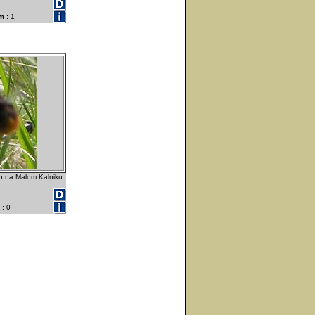
m :
1
u na Malom Kalniku
 :
0