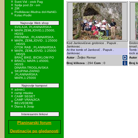
Sveti Vid - otok Pag
Spilja pod Zir - om
ZIR
Podkilavac-Mudna dol-Hahlići-
Kolac-Podki
Najnovije Web shop
SVILAJA, PLANINARSKA
MAPA ZEMLJOVID,1:25000,
HGSS
PROMINA , PLANINARSKA
MAPA, ZEMLJOVID , 1:25000
Kod Jankovićeve grobnice . Papuk .
Grobni
, HGSS
Jankovac .
iznad 
OTOK RAB , PLANINARSKA
At the tomb of Janković . Papuk .
Tomb o
MAPA, ZEMLJOVID, 1:25000
Jankovac .
rock a
, HGSS
BRAČ BIKE, BICIKLOM PO
Autor :
Željko Remar
Autor 
BRAČU, MAPA 1:45000,
Broj klikova :
294
Com :
0
Broj k
HGSS
DINARA-TROGLAVSKA
SKUPINA-ZAPAD
,PLANINARSKA
MAPA,1:25000
Najnovije kampovi
admin1
camp mlaska
CAMP SEGET
CAMP VRANJICA
BELVEDERE
Diana & Josip
Interesantni linkovi
Planinarski forum
Destinacije po gledanosti