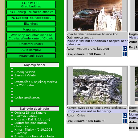
FORUM OFF
Grad Ludbreg
PD Ludbreg - službene stranice
PD Ludbreg- na Facebook-u
Eko vijesti
Mapa weba
Prva baraka partizanske bolnice kod
Pogled
Web shop mountain maps of
Gabrinovca iznutra.
View t
Croatia, Wanderkarte of Croatia
Inside in first hut of partizan's hospital near
Autor 
Restorani i hoteli
gabrinovec.
Broj k
Autor :
Astrum d.o.o.-Ludbreg
Auto kampovi
Broj klikova :
398
Com :
1
Apartmani i sobe
Najnoviji članci
Srednji Velebit
Sjeverni Velebit
Dramatično u snježnoj mećavi
na 2500 ndm
Češka smrčkovica
Kameni svjedok ne tako davne prošlosti...
Spome
Najnovije destinacije
Stony witness not so far history.
Batth
Omiska Dinara Kruzno
Monume
Autor :
Crtice
Biokovo - vrhovi
Batth
Križevci - Kalnik (pl. dom)
Broj klikova :
136
Com :
0
Autor 
Ludbreška planinarska
obilaznica
Broj k
Krma - Triglav 4/5.10.2008
Slovenija
Egeria put - Hrvatska - Iovia