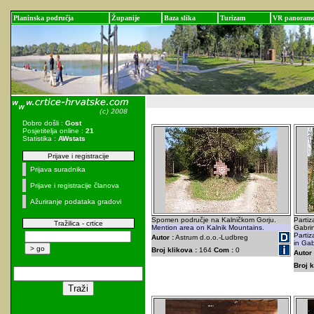
Planinska područja
Županije
Baza slika
Turizam
VR panoram
Dobro došli :
Gost
Posjetitelja online :
21
Statistika :
AWstats
Prijave i registracije
Prijava suradnika
Prijave i registracije članova
Ažuriranje podataka gradovi
Spomen područje na Kalničkom Gorju.
Partiz
Tražilica - crtice
Mention area on Kalnik Mountains.
Gabri
Partiz
Autor :
Astrum d.o.o.-Ludbreg
in Gab
Broj klikova :
164
Com :
0
Autor 
Broj k