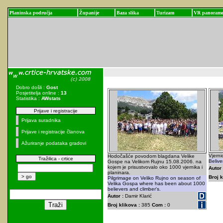
Planinska područja
Županije
Baza slika
Turizam
VR panoram
Dobro došli :
Gost
Posjetitelja online :
13
Statistika :
AWstats
Prijave i registracije
Prijava suradnika
Prijave i registracije članova
Ažuriranje podataka gradovi
Vjerni
Hodočašće povodom blagdana Velike
Tražilica - crtice
Belive
Gospe na Velikom Rujnu 15.08.2006. na
kojem je prisustvovalo oko 1000 vjernika i
Autor 
planinara.
Broj k
Pilgrimage on Veliko Rujno on season of
Velika Gospa where has been about 1000
believers and climber's.
Autor :
Damir Klarić
Broj klikova :
385
Com :
0