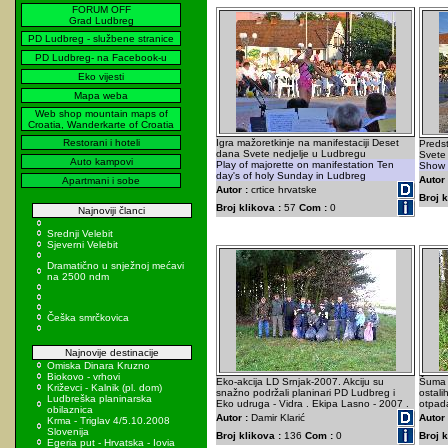
FORUM OFF
Grad Ludbreg
PD Ludbreg - službene stranice
PD Ludbreg- na Facebook-u
Eko vijesti
Mapa weba
Web shop mountain maps of
Croatia, Wanderkarte of Croatia
Restorani i hoteli
Igra mažoretkinje na manifestaciji Deset
Preds
dana Svete nedjelje u Ludbregu
Svete 
Auto kampovi
Play of majorette on manifestation Ten
Show o
day's of holy Sunday in Ludbreg
Autor 
Apartmani i sobe
Autor :
crtice hrvatske
Broj k
Broj klikova :
57
Com :
0
Najnoviji članci
Srednji Velebit
Sjeverni Velebit
Dramatično u snježnoj mećavi
na 2500 ndm
Češka smrčkovica
Najnovije destinacije
Omiska Dinara Kruzno
Biokovo - vrhovi
Eko-akcija LD Srnjak-2007. Akciju su
Šuma 
Križevci - Kalnik (pl. dom)
snažno podržali planinari PD Ludbreg i
ostali
Ludbreška planinarska
Eko udruga - Vidra . Ekipa Lasno - 2007 .
otpada
obilaznica
Autor :
Damir Klarić
Autor 
Krma - Triglav 4/5.10.2008
Slovenija
Broj klikova :
136
Com :
0
Broj k
Egeria put - Hrvatska - Iovia