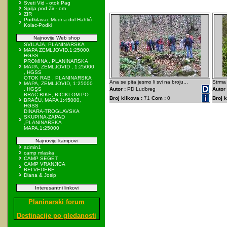
Sveti Vid - otok Pag
Spilja pod Zir - om
ZIR
Podkilavac-Mudna dol-Hahlići-
Kolac-Podki
Najnovije Web shop
SVILAJA, PLANINARSKA
MAPA ZEMLJOVID,1:25000,
HGSS
PROMINA , PLANINARSKA
MAPA, ZEMLJOVID , 1:25000
, HGSS
OTOK RAB , PLANINARSKA
Ana se pita jesmo li svi na broju...
Strma 
MAPA, ZEMLJOVID, 1:25000
, HGSS
Autor :
PD Ludbreg
Autor 
BRAČ BIKE, BICIKLOM PO
Broj klikova :
71
Com :
0
Broj k
BRAČU, MAPA 1:45000,
HGSS
DINARA-TROGLAVSKA
SKUPINA-ZAPAD
,PLANINARSKA
MAPA,1:25000
Najnovije kampovi
admin1
camp mlaska
CAMP SEGET
CAMP VRANJICA
BELVEDERE
Diana & Josip
Interesantni linkovi
Planinarski forum
Destinacije po gledanosti